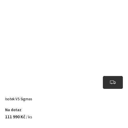
Isotek V5 Sigmas
Na dotaz
111 990 Kč
/ ks