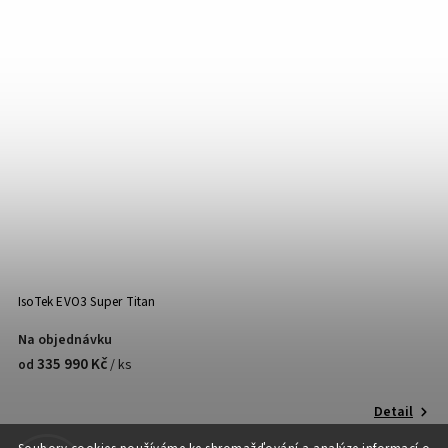
IsoTek EVO3 Super Titan
Na objednávku
335 990 Kč
/ ks
od
Detail