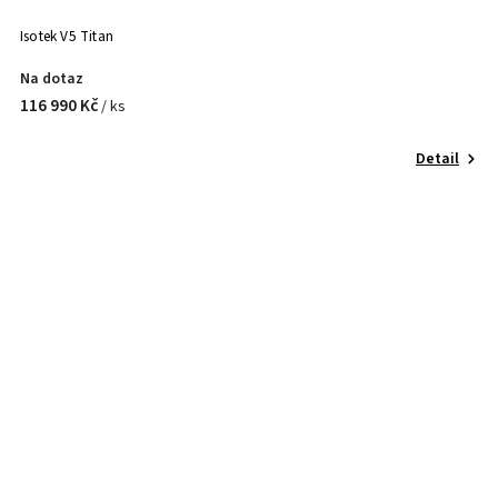
Isotek V5 Titan
Na dotaz
116 990 Kč
/ ks
Detail