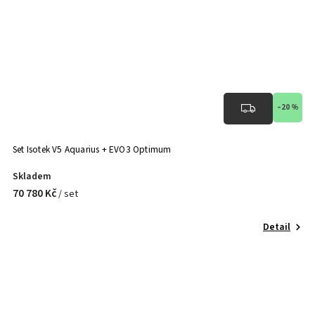
–20 %
Set Isotek V5 Aquarius + EVO3 Optimum
Skladem
70 780 Kč
/ set
Detail