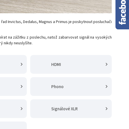
em řad Invictus, Dedalus, Magnus a Primus je poskytnout posluchači
írat na zážitku z poslechu, natož zabarvovat signál na vysokých
rý nikdy neuslyšíte.
HDMI
Phono
Signálové XLR