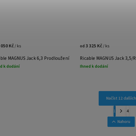
 050 Kč
3 325 Kč
/ ks
/ ks
od
able MAGNUS Jack 6,3 Prodloužení
Ricable MAGNUS Jack 3,5/
d k dodání
Ihned k dodání
Načíst 12 dalších
1
4
Nahoru