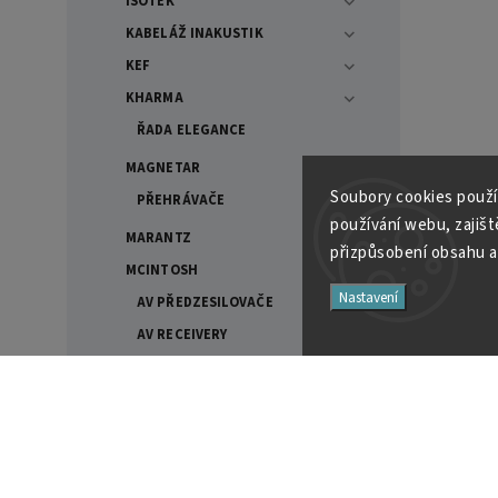
ISOTEK
KABELÁŽ INAKUSTIK
KEF
KHARMA
ŘADA ELEGANCE
MAGNETAR
Soubory cooki
es použí
PŘEHRÁVAČE
používání webu, zajiště
MARANTZ
přizpůsobení obsahu a
MCINTOSH
Nastavení
AV PŘEDZESILOVAČE
AV RECEIVERY
CD/SACD PŘEHRÁVAČE A
TRANSPORTY
D/A PŘEVODNÍKY
Filtry
DVOUKANÁLOVÉ
PŘEDZESILOVAČE
Cena
GRAMOFONOVÉ