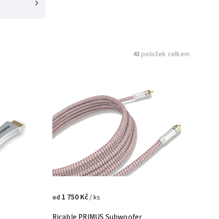
43
položek celkem
1 750 Kč
/ ks
od
Ricable PRIMUS Subwoofer