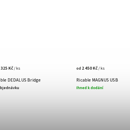
 325 Kč
2 450 Kč
/ ks
/ ks
od
able DEDALUS Bridge
Ricable MAGNUS USB
objednávku
Ihned k dodání