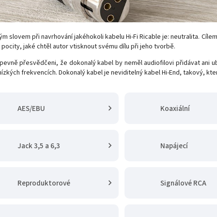
ým slovem při navrhování jakéhokoli kabelu Hi-Fi Ricable je: neutralita. Cíl
 pocity, jaké chtěl autor vtisknout svému dílu při jeho tvorbě.
evně přesvědčeni, že dokonalý kabel by neměl audiofilovi přidávat ani ub
ízkých frekvencích. Dokonalý kabel je neviditelný kabel Hi-End, takový, kte
AES/EBU
Koaxiální
Jack 3,5 a 6,3
Napájecí
Reproduktorové
Signálové RCA