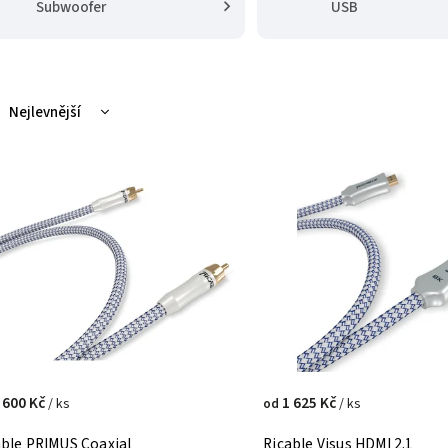
Subwoofer
USB
Nejlevnější
Nejdražší
Nejprodávanější
Abecedně
 600 Kč
1 625 Kč
/ ks
/ ks
od
able PRIMUS Coaxial
Ricable Visus HDMI 2.1