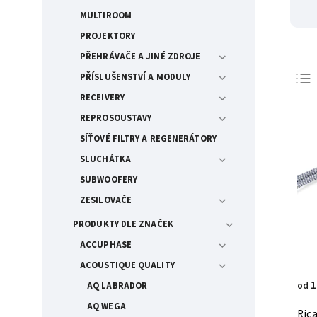
MULTIROOM
PROJEKTORY
PŘEHRÁVAČE A JINÉ ZDROJE
PŘÍSLUŠENSTVÍ A MODULY
RECEIVERY
REPROSOUSTAVY
SÍŤOVÉ FILTRY A REGENERÁTORY
SLUCHÁTKA
SUBWOOFERY
ZESILOVAČE
PRODUKTY DLE ZNAČEK
ACCUPHASE
ACOUSTIQUE QUALITY
1
od
AQ LABRADOR
AQ WEGA
Ric