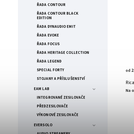
ŘADA CONTOUR
ŘADA CONTOUR BLACK
EDITION
ŘADA DYNAUDIO EMIT
ŘADA EVOKE
ŘADA FOCUS
ŘADA HERITAGE COLLECTION
ŘADA LEGEND
2
SPECIAL FORTY
od
STOJANY A PŘÍSLUŠENSTVÍ
Ric
EAM LAB
Na 
INTEGROVANÉ ZESILOVAČE
PŘEDZESILOVAČE
VÝKONOVÉ ZESILOVAČE
EVERSOLO
AUDIO STREAMERY