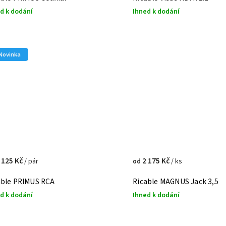
d k dodání
Ihned k dodání
Novinka
 125 Kč
2 175 Kč
/ pár
/ ks
od
able PRIMUS RCA
Ricable MAGNUS Jack 3,5
d k dodání
Ihned k dodání