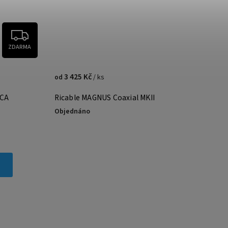
ZDARMA
3 425 Kč
/ ks
od
RCA
Ricable MAGNUS Coaxial MKII
Objednáno