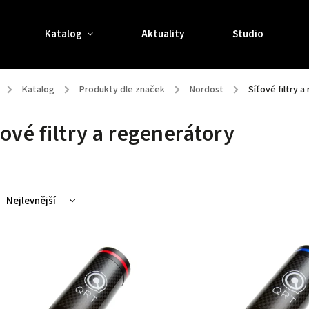
Katalog
Aktuality
Studio
/
Katalog
/
Produkty dle značek
/
Nordost
/
Síťové filtry 
ťové filtry a regenerátory
Nejlevnější
Nejdražší
Nejprodávanější
Abecedně