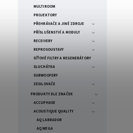
MULTIROOM
PROJEKTORY
PŘEHRÁVAČE A JINÉ ZDROJE
PŘÍSLUŠENSTVÍ A MODULY
RECEIVERY
REPROSOUSTAVY
SÍŤOVÉ FILTRY A REGENERÁTORY
SLUCHÁTKA
SUBWOOFERY
ZESILOVAČE
PRODUKTY DLE ZNAČEK
ACCUPHASE
ACOUSTIQUE QUALITY
AQ LABRADOR
AQ WEGA