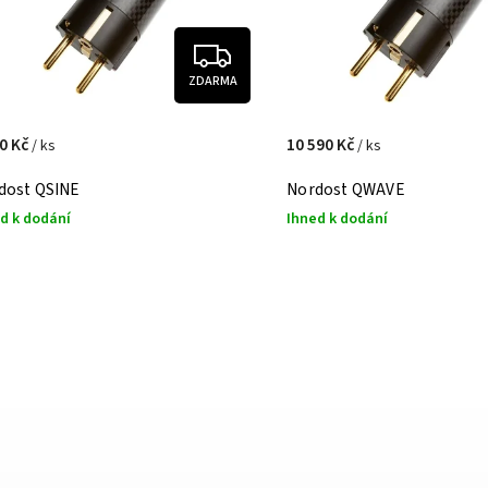
ZDARMA
90 Kč
10 590 Kč
/ ks
/ ks
dost QSINE
Nordost QWAVE
d k dodání
Ihned k dodání