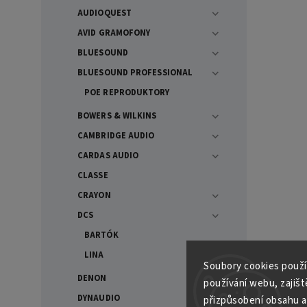
AUDIOQUEST
AVID GRAMOFONY
BLUESOUND
BLUESOUND PROFESSIONAL
POE REPRODUKTORY
BOWERS & WILKINS
CAMBRIDGE AUDIO
CARDAS AUDIO
CLASSE
CRAYON
DCS
BARTÓK
LINA
Soubory cooki
es použí
DENON
používání webu, zajiště
DYNAUDIO
přizpůsobení obsahu a