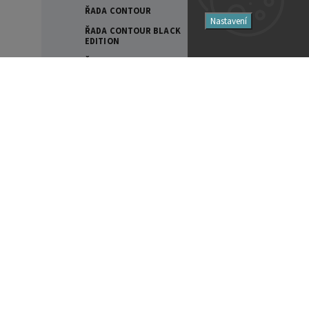
ŘADA CONTOUR
Nastavení
ŘADA CONTOUR BLACK
EDITION
ŘADA DYNAUDIO EMIT
ŘADA EVOKE
Filtry
ŘADA FOCUS
ŘADA HERITAGE COLLECTION
Cena
ŘADA LEGEND
SPECIAL FORTY
7690
Kč
67490
Kč
STOJANY A PŘÍSLUŠENSTVÍ
EAM LAB
Na skladě
2
INTEGROVANÉ ZESILOVAČE
Akce
0
PŘEDZESILOVAČE
Novinka
0
VÝKONOVÉ ZESILOVAČE
Tip
0
EVERSOLO
Značky
AUDIO STREAMERY