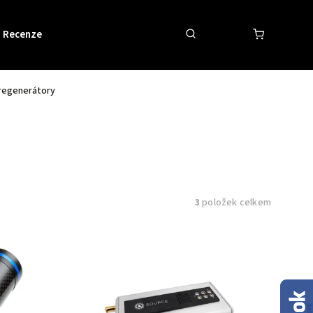
Recenze
Obchodní podmínky
Kontakty
a regenerátory
3
položek celkem