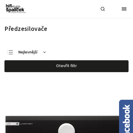
Předzesilovače
Nejlevnější
Nejdražší
Otevřít filtr
Nejprodávanější
Abecedně