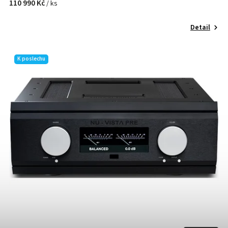
110 990 Kč
/ ks
Detail
K poslechu