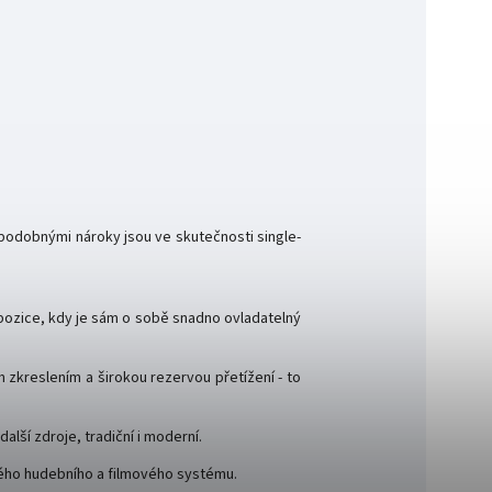
podobnými nároky jsou ve skutečnosti single-
pozice, kdy je sám o sobě snadno ovladatelný
zkreslením a širokou rezervou přetížení - to
alší zdroje, tradiční i moderní.
ného hudebního a filmového systému.