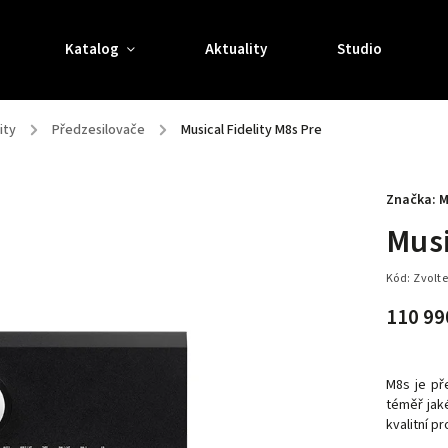
Katalog
Aktuality
Studio
ity
/
Předzesilovače
/
Musical Fidelity M8s Pre
Značka:
M
Musi
Kód:
Zvolte
110 99
M8s je př
téměř jak
kvalitní p