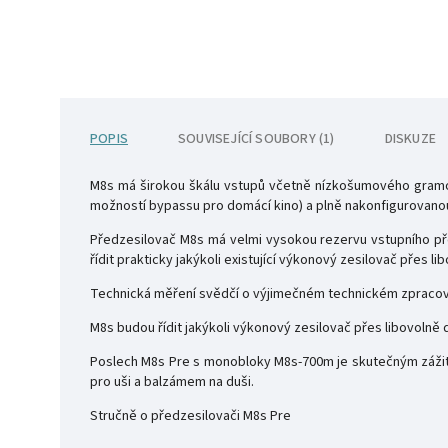
POPIS
SOUVISEJÍCÍ SOUBORY (1)
DISKUZE
M8s má širokou škálu vstupů včetně nízkošumového gramof
možností bypassu pro domácí kino) a plně nakonfigurovano
Předzesilovač M8s má velmi vysokou rezervu vstupního př
řídit prakticky jakýkoli existující výkonový zesilovač přes 
Technická měření svědčí o výjimečném technickém zpracová
M8s budou řídit jakýkoli výkonový zesilovač přes libovoln
Poslech M8s Pre s monobloky M8s-700m je skutečným zážitk
pro uši a balzámem na duši.
Stručně o předzesilovači M8s Pre