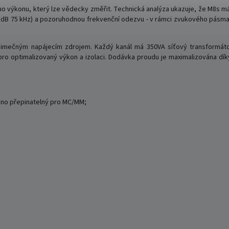
 výkonu, který lze vědecky změřit. Technická analýza ukazuje, že M8s m
3 dB 75 kHz) a pozoruhodnou frekvenční odezvu - v rámci zvukového pásma 
ýjimečným napájecím zdrojem. Každý kanál má 350VA síťový transformá
o optimalizovaný výkon a izolaci. Dodávka proudu je maximalizována díky
hono přepinatelný pro MC/MM;