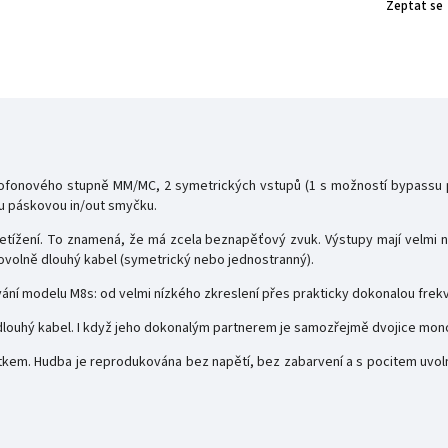
Zeptat se
onového stupně MM/MC, 2 symetrických vstupů (1 s možností bypassu pr
u páskovou in/out smyčku.
etížení. To znamená, že má zcela beznapěťový zvuk. Výstupy mají velmi 
libovolně dlouhý kabel (symetrický nebo jednostranný).
ní modelu M8s: od velmi nízkého zkreslení přes prakticky dokonalou frekv
ě dlouhý kabel. I když jeho dokonalým partnerem je samozřejmě dvojice m
em. Hudba je reprodukována bez napětí, bez zabarvení a s pocitem uvoln