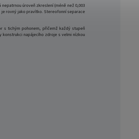
á nepatrnou úroveň zkreslení (méně než 0,003
je rovný jako pravítko. Stereofonní separace
tor s tichým pohonem, přičemž každý stupeň
 konstrukci napájecího zdroje s velmi nízkou