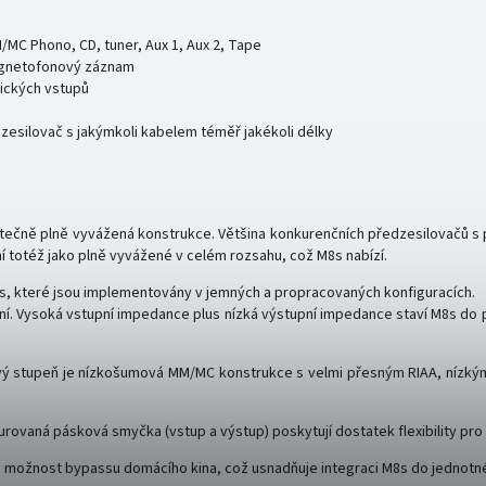
/MC Phono, CD, tuner, Aux 1, Aux 2, Tape
agnetofonový záznam
rických vstupů
 zesilovač s jakýmkoli kabelem téměř jakékoli délky
ečně plně vyvážená konstrukce. Většina konkurenčních předzesilovačů s 
totéž jako plně vyvážené v celém rozsahu, což M8s nabízí.
8s, které jsou implementovány v jemných a propracovaných konfiguracích.
ní. Vysoká vstupní impedance plus nízká výstupní impedance staví M8s do 
ý stupeň je nízkošumová MM/MC konstrukce s velmi přesným RIAA, nízkým 
urovaná pásková smyčka (vstup a výstup) poskytují dostatek flexibility pro d
ici možnost bypassu domácího kina, což usnadňuje integraci M8s do jednot