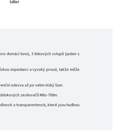
Sdílet
o domácí kino), 3 linkových vstupů (jeden s
nízkou impedanci a vysoký proud, takže může
enční odezvu až po velmi nízký šum.
onoblokových zesilovačů M8s-700m.
ěnosti a transparentnosti, které jsou hudbou