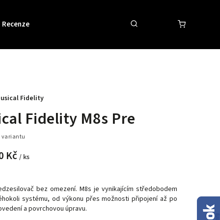
Recenze
Obchodní podmínky
Kontakty
usical Fidelity
cal Fidelity M8s Pre
 variantu
0 Kč
/ ks
edzesilovač bez omezení. M8s je vynikajícím středobodem
éhokoli systému, od výkonu přes možnosti připojení až po
rovedení a povrchovou úpravu.