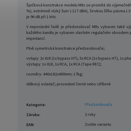
Špičková konstrukce modelu M8s se promítá do výjimečného
%), extrémně nízký šum (-117 dBA), širokou šířku pásma (-
je 96 dB při 1 kHz.
V neposlední řadě je předzesilovač M8s vybaven také v
každého kanálu je vybaven vlastním regulačním obvodem pr
impedancí.
Plně symetrická konstrukce předzesilovače;
vstupy: 2x XLR (1x bypass HT), 5x RCA (1x bypass HT), 1x p
výstupy: 1x XLR, 1x RCA, 1x RCA (Tape REC);
rozměry: 440x162x400mm; 17kg;
dálkový ovladač; provedení černé nebo stříbrné
Předzesilovače
Kategorie
:
2 roky
Záruka
:
Zvolte variantu
EAN
: