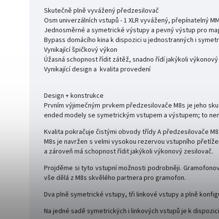
Skutečně plně vyvážený předzesilovač
Osm univerzálních vstupů - 1 XLR vyvážený, přepínatelný MM
Jednosměrné a symetrické výstupy a pevný výstup pro m
Bypass domácího kina k dispozici u jednostranných i symet
Vynikající špičkový výkon
Úžasná schopnost řídit zátěž, snadno řídí jakýkoli výkonový
Vynikající design a kvalita provedení
Design + konstrukce
Prvním výjimečným prvkem předzesilovače M8s je jeho skut
ended modely se symetrickým vstupem a výstupem; to není 
Kvalita pokračuje čistými obvody třídy A předzesilovače M
M8s je navržen s velmi vysokou rezervou vstupního přetíže
a zároveň má schopnost řídit jakýkoli výkonový zesilovač.
Projděme si tyto vstupní možnosti podrobněji. Gramofonov
vše dělá z M8s skvělého partnera pro gramofon.
Dva plně symetrické vstupy, tři linkové vstupy a plně konfig
Na jedné sadě symetrických i linkových vstupů je k dispoz