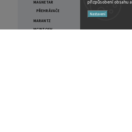
přizpůsobení obsahu a
MAGNETAR
PŘEHRÁVAČE
Nastavení
MARANTZ
MCINTOSH
AV PŘEDZESILOVAČE
Filtry
AV RECEIVERY
CD/SACD PŘEHRÁVAČE A
TRANSPORTY
Cena
D/A PŘEVODNÍKY
4990
Kč
412590
Kč
DVOUKANÁLOVÉ
PŘEDZESILOVAČE
GRAMOFONOVÉ
PŘEDZESILOVAČE
Na skladě
12
GRAMOFONY
Akce
0
INSTALAČNÍ KOMPONENTY
Novinka
0
INTEGROVANÉ ZESILOVAČE
Tip
2
PROPAGAČNÍ PŘEDMĚTY