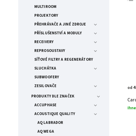
MULTIROOM
PROJEKTORY
PŘEHRÁVAČE A JINÉ ZDROJE
PŘÍSLUŠENSTVÍ A MODULY
RECEIVERY
REPROSOUSTAVY
SÍŤOVÉ FILTRY A REGENERÁTORY
SLUCHÁTKA
SUBWOOFERY
ZESILOVAČE
4
od
PRODUKTY DLE ZNAČEK
Card
ACCUPHASE
Ihne
ACOUSTIQUE QUALITY
AQ LABRADOR
AQ WEGA