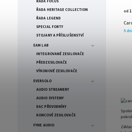
ŘADA FOCUS
ŘADA HERITAGE COLLECTION
1
od
ŘADA LEGEND
Car
SPECIAL FORTY
5 dn
STOJANY A PŘÍSLUŠENSTVÍ
EAM LAB
INTEGROVANÉ ZESILOVAČE
PŘEDZESILOVAČE
VÝKONOVÉ ZESILOVAČE
EVERSOLO
AUDIO STREAMERY
AUDIO SYSTEMY
DAC PŘEVODNÍKY
Společ
KONCOVÉ ZESILOVAČE
pokro
FYNE AUDIO
Základ