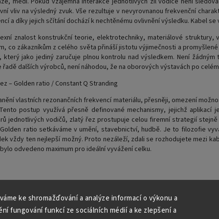
že, mědi. Pokud vzájemná interakce jednotlivých žil vodiče není sledová
vní vliv na výsledný zvuk. Vše rezultuje v nevyrovnanou frekvenční chara
ncí a díky jejich sčítání dochází k nechtěnému ovlivnění výsledku. Kabel se v
exní znalost konstrukční teorie, elektrotechniky, materiálové struktury
ím, co zákazníkům z celého světa přináší jistotu výjimečnosti a promyšlen
, který jako jediný zaručuje plnou kontrolu nad výsledkem. Není žádný
 řadě dalších výrobců, není náhodou, že na oborových výstavách po celém 
řez – Golden ratio / Constant Q Stranding
nění vlastních rezonančních frekvencí materiálu, přesněji, omezení možno
 Tento postup využívá přesně definované mechanismy, jejichž aplikací
ů jednotlivých vodičů, zlatý řez prostupuje celou firemní strategií ste
 Golden ratio setkáváme v umění, stavebnictví, hudbě. Je to filozofie v
ek vždy ten nejlepší možný. Proto nezáleží, zdali se rozhodujete mezi kabe
 bylo odvedeno maximum pro ideální vyvážení celku.
váme ke shromažďování a analýze informací o výkonu a
ní fungování funkcí ze sociálních médií a ke zlepšení a