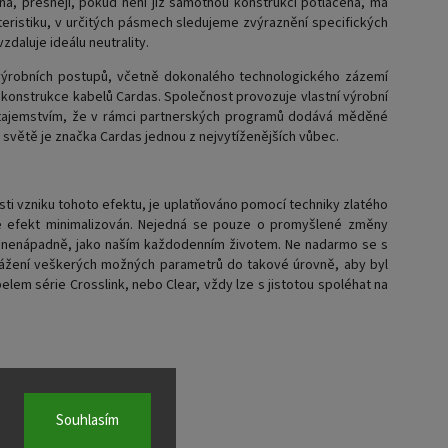
na, přesněji, pokud není již samotnou konstrukcí potlačena, má
kteristiku, v určitých pásmech sledujeme zvýraznění specifických
zdaluje ideálu neutrality.
, výrobních postupů, včetně dokonalého technologického zázemí
é konstrukce kabelů Cardas. Společnost provozuje vlastní výrobní
m tajemstvím, že v rámci partnerských programů dodává měděné
světě je značka Cardas jednou z nejvytíženějších vůbec.
sti vzniku tohoto efektu, je uplatňováno pomocí techniky zlatého
 je efekt minimalizován. Nejedná se pouze o promyšlené změny
jně nenápadně, jako naším každodenním životem. Ne nadarmo se s
yvážení veškerých možných parametrů do takové úrovně, aby byl
lem série Crosslink, nebo Clear, vždy lze s jistotou spoléhat na
Souhlasím