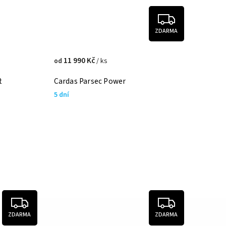
ZDARMA
11 990 Kč
/ ks
od
t
Cardas Parsec Power
5 dní
ZDARMA
ZDARMA