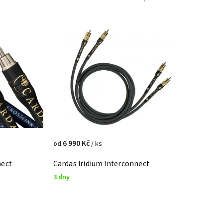
6 990 Kč
/ ks
od
nect
Cardas Iridium Interconnect
3 dny