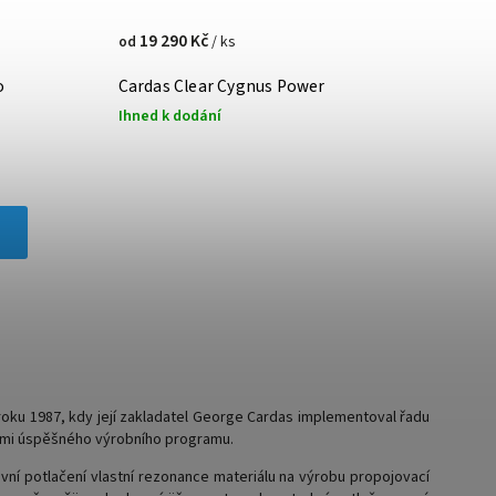
19 290 Kč
/ ks
od
o
Cardas Clear Cygnus Power
Ihned k dodání
roku 1987, kdy její zakladatel George Cardas implementoval řadu
lmi úspěšného výrobního programu.
vní potlačení vlastní rezonance materiálu na výrobu propojovací