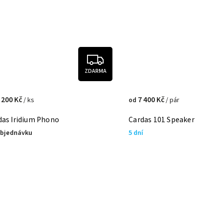
ZDARMA
 200 Kč
7 400 Kč
/ ks
/ pár
od
das Iridium Phono
Cardas 101 Speaker
objednávku
5 dní