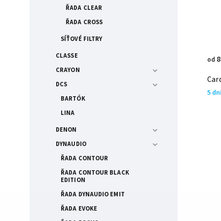
ŘADA CLEAR
ŘADA CROSS
SÍŤOVÉ FILTRY
CLASSE
8
od
CRAYON
Car
DCS
5 dn
BARTÓK
LINA
DENON
DYNAUDIO
ŘADA CONTOUR
ŘADA CONTOUR BLACK
EDITION
ŘADA DYNAUDIO EMIT
ŘADA EVOKE