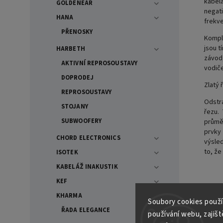
kabelá
GOLDENEAR
negati
HANA
frekve
PŘENOSKY
Kompl
jsou t
HARBETH
závod
AKTIVNÍ REPROSOUSTAVY
vodiče
DOPRODEJ
Zlatý 
REPROSOUSTAVY
Odstra
STOJANY
řezu.
SUBWOOFERY
průměr
prvky
CHORD ELECTRONICS
výsled
to, že
ISOTEK
KABELÁŽ INAKUSTIK
KEF
KHARMA
Soubory cooki
es použí
ŘADA ELEGANCE
používání webu, zajiště