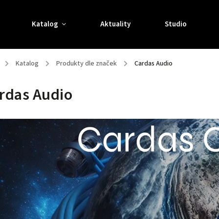
Katalog
Aktuality
Studio
/
Katalog
/
Produkty dle značek
/
Cardas Audio
rdas Audio