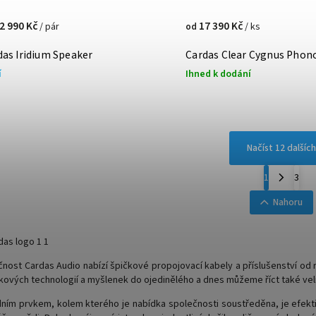
2 990 Kč
17 390 Kč
/ pár
/ ks
od
das Iridium Speaker
Cardas Clear Cygnus Phon
í
Ihned k dodání
Načíst 12 dalších
1
3
Nahoru
nost Cardas Audio nabízí špičkové propojovací kabely a příslušenství od 
kových technologií a myšlenek do ojedinělého a dnes můžeme říct také ve
ním prvkem, kolem kterého je nabídka společnosti soustředěna, je efekti