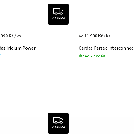
ZDARMA
 990 Kč
11 990 Kč
/ ks
/ ks
od
das Iridium Power
Cardas Parsec Interconnec
í
Ihned k dodání
ZDARMA