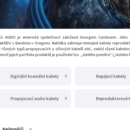
S AUDIO je americká společnost založená Georgem Cardasem. Jeho 
ktůře v Bandonu v Oregonu. Nabídka zahrnuje mimojiné kabely reproduktor
různých typů propojovacích a síťových kabelů atd., nabízí různé kabelové 
ností jejich portfolia produktů je používání tzv. „zlatého poměru“ („Golden R
Digitální koaxiální kabely
Napájecí kabely
Propojovací audio kabely
Reproduktorové 
Nejlevnější