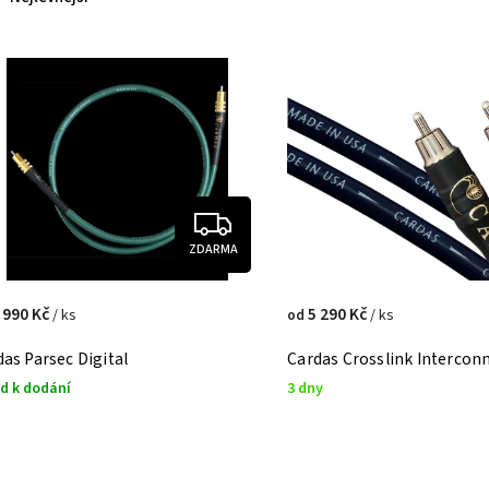
Nejdražší
Nejprodávanější
Abecedně
ZDARMA
 990 Kč
5 290 Kč
/ ks
/ ks
od
as Parsec Digital
Cardas Crosslink Intercon
d k dodání
3 dny