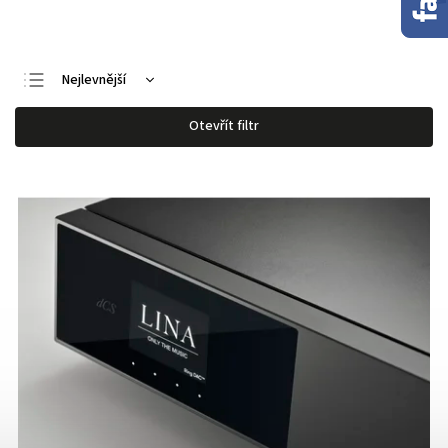
Nejlevnější
Nejdražší
Otevřít filtr
Nejprodávanější
Abecedně