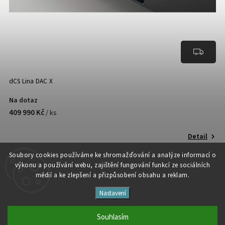
dCS Lina DAC X
Na dotaz
409 990 Kč
/ ks
Detail
Soubory cooki
es používáme ke shromažďování a analýze informací o
výkonu a používání webu, zajištění fungování funkcí ze sociálních
médií a ke zlepšení a přizpůsobení obsahu a reklam.
Nastavení
Copyright 2026
Studio Špalíček
. Všechna práva vyhrazena.
Upravit nastavení cookies
Souhlasím