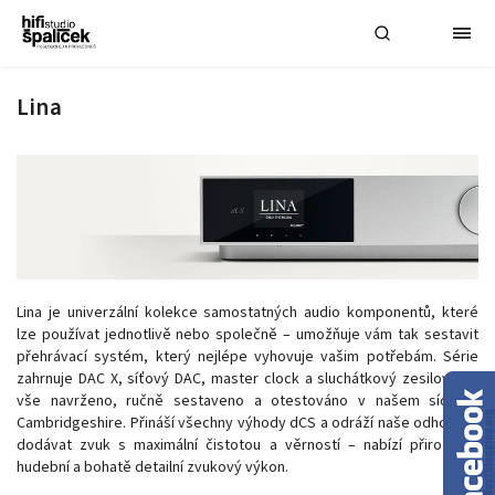
Lina
Lina je univerzální kolekce samostatných audio komponentů, které
lze používat jednotlivě nebo společně – umožňuje vám tak sestavit
přehrávací systém, který nejlépe vyhovuje vašim potřebám. Série
zahrnuje DAC X, síťový DAC, master clock a sluchátkový zesilovač –
vše navrženo, ručně sestaveno a otestováno v našem sídle v
Cambridgeshire. Přináší všechny výhody dCS a odráží naše odhodlání
dodávat zvuk s maximální čistotou a věrností – nabízí přirozený,
hudební a bohatě detailní zvukový výkon.