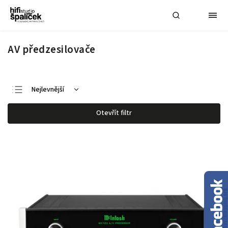
AV předzesilovače
Nejlevnější
Nejdražší
Otevřít filtr
Nejprodávanější
Abecedně