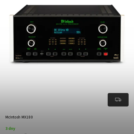
McIntosh MX180
3 dny