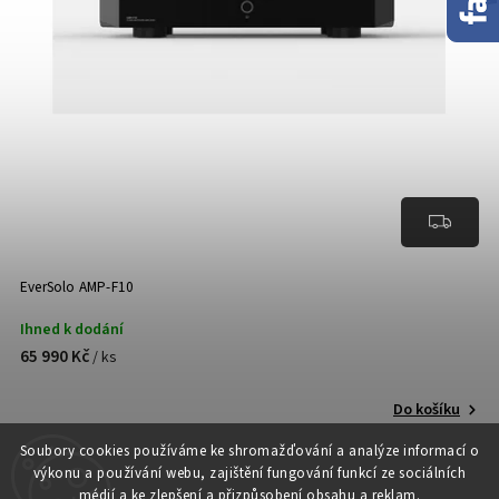
EverSolo AMP-F10
Ihned k dodání
65 990 Kč
/ ks
Do košíku
Soubory cooki
es používáme ke shromažďování a analýze informací o
výkonu a používání webu, zajištění fungování funkcí ze sociálních
médií a ke zlepšení a přizpůsobení obsahu a reklam.