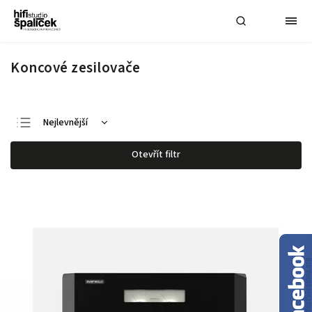
Koncové zesilovače
Nejlevnější
Nejdražší
Otevřít filtr
Nejprodávanější
Abecedně