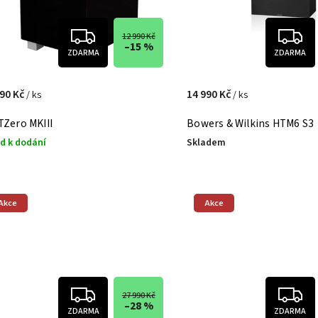
12 990 Kč
–15 %
ZDARMA
ZDARMA
990 Kč
14 990 Kč
/ ks
/ ks
TZero MKIII
Bowers & Wilkins HTM6 S3
d k dodání
Skladem
Akce
Akce
27 990 Kč
–28 %
ZDARMA
ZDARMA