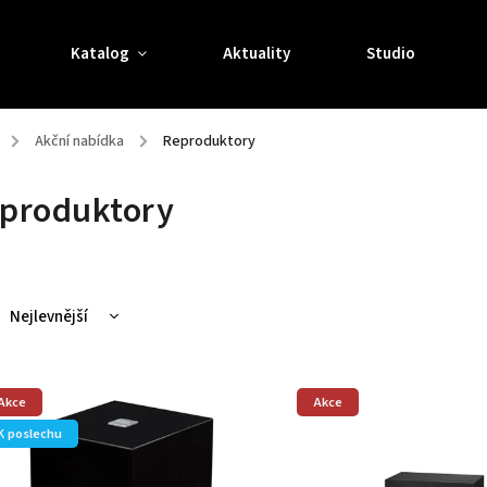
Katalog
Aktuality
Studio
/
Akční nabídka
/
Reproduktory
produktory
Nejlevnější
Nejdražší
Nejprodávanější
Akce
Akce
Abecedně
K poslechu