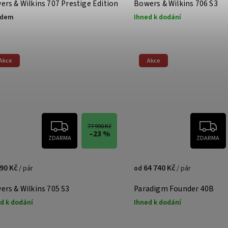
ers & Wilkins 707 Prestige Edition
Bowers & Wilkins 706 S3
adem
Ihned k dodání
Akce
Akce
77 990 Kč
–23 %
ZDARMA
ZDARMA
990 Kč
64 740 Kč
/ pár
/ pár
od
ers & Wilkins 705 S3
Paradigm Founder 40B
d k dodání
Ihned k dodání