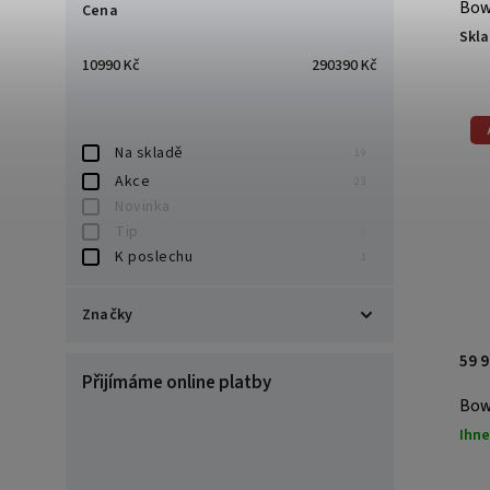
Bow
Cena
Skl
10990
Kč
290390
Kč
Na skladě
19
Akce
23
Novinka
0
Tip
0
K poslechu
1
Značky
Bluesound
1
59 
Přijímáme online platby
Bowers & Wilkins
13
Bow
Harbeth
4
Paradigm
4
Ihne
REL Acoustics
1