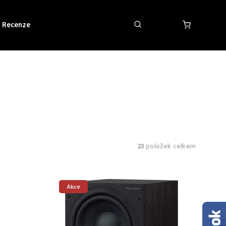
Recenze
Obchodní podmínky
Kontakty
23
položek celkem
Akce