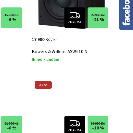
15 990 Kč
22 990 Kč
–6 %
–21 %
ZDARMA
17 990 Kč
/ ks
Bowers & Wilkins ASW610 N
Ihned k dodání
Akce
21 990 Kč
36 990 Kč
–8 %
–18 %
ZDARMA