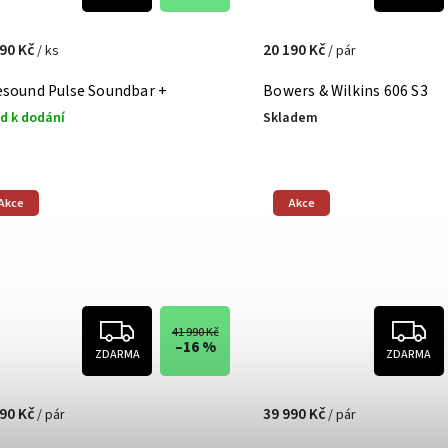
990 Kč
20 190 Kč
/ ks
/ pár
esound Pulse Soundbar +
Bowers & Wilkins 606 S3
d k dodání
Skladem
Akce
Akce
41 990 Kč
–16 %
ZDARMA
ZDARMA
990 Kč
39 990 Kč
/ pár
/ pár