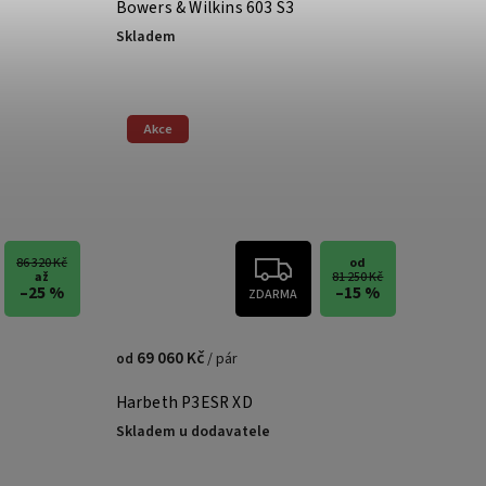
Bowers & Wilkins 603 S3
Skladem
Akce
86 320 Kč
od
až
81 250 Kč
–25 %
–15 %
ZDARMA
69 060 Kč
/ pár
od
Harbeth P3ESR XD
Skladem u dodavatele