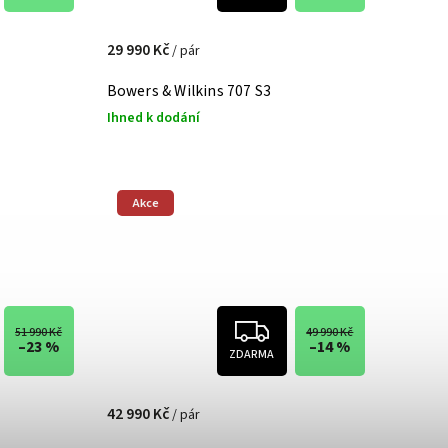
29 990 Kč
/ pár
Bowers & Wilkins 707 S3
Ihned k dodání
Akce
51 990 Kč
49 990 Kč
–23 %
–14 %
ZDARMA
42 990 Kč
/ pár