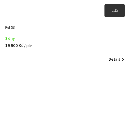
Kef S3
3 dny
19 900 Kč
/ pár
Detail