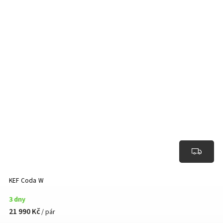
KEF Coda W
3 dny
21 990 Kč
/ pár