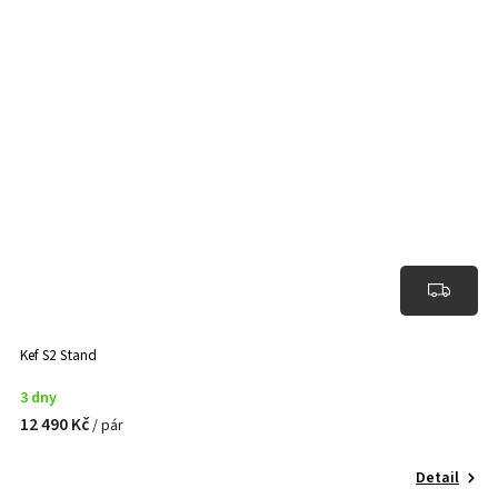
Kef S2 Stand
3 dny
12 490 Kč
/ pár
Detail