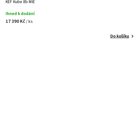
KEF Kube 8b MIE
Ihned k dodání
17 390 Kč
/ ks
Do košíku