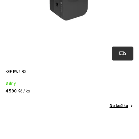
KEF KW2 RX
3 dny
4 590 Kč
/ ks
Do košíku