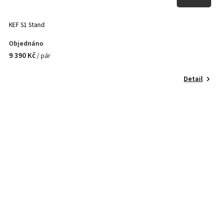
KEF S1 Stand
Objednáno
9 390 Kč
/ pár
Detail