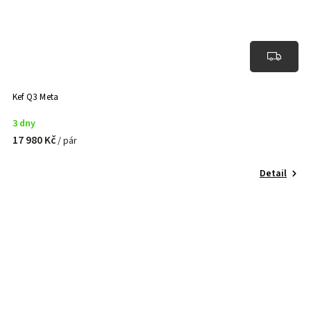
Kef Q3 Meta
3 dny
17 980 Kč
/ pár
Detail