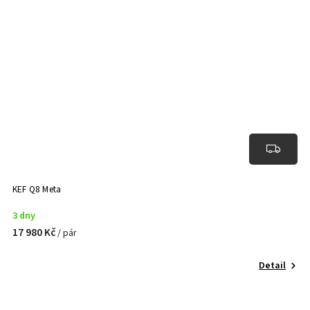
KEF Q8 Meta
3 dny
17 980 Kč
/ pár
Detail