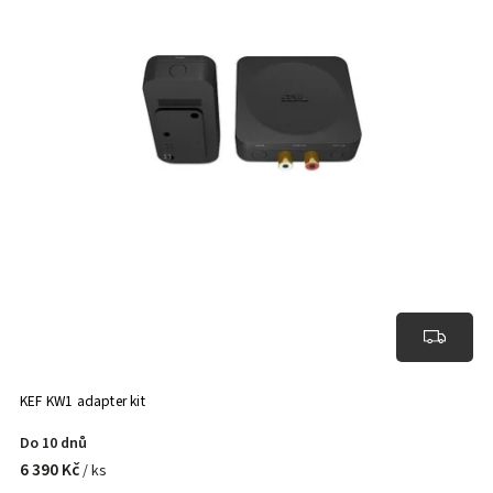
KEF KW1 adapter kit
Do 10 dnů
6 390 Kč
/ ks