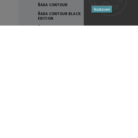
ŘADA CONTOUR
Nastavení
ŘADA CONTOUR BLACK
EDITION
ŘADA DYNAUDIO EMIT
ŘADA EVOKE
Filtry
ŘADA FOCUS
ŘADA HERITAGE COLLECTION
Cena
ŘADA LEGEND
SPECIAL FORTY
145990
Kč
145991
Kč
STOJANY A PŘÍSLUŠENSTVÍ
EAM LAB
Na skladě
0
INTEGROVANÉ ZESILOVAČE
Akce
0
PŘEDZESILOVAČE
Novinka
0
VÝKONOVÉ ZESILOVAČE
Tip
0
EVERSOLO
Značky
AUDIO STREAMERY