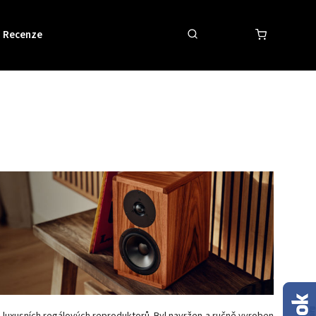
Recenze
Obchodní podmínky
Kontakty
luxusních regálových reproduktorů. Byl navržen a ručně vyroben