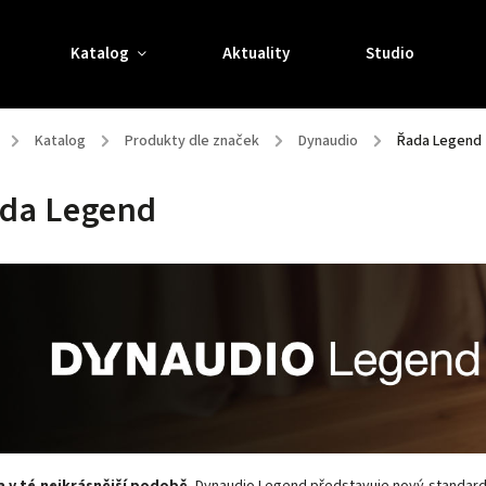
Katalog
Aktuality
Studio
/
Katalog
/
Produkty dle značek
/
Dynaudio
/
Řada Legend
da Legend
 v té nejkrásnější podobě.
Dynaudio Legend představuje nový standard 