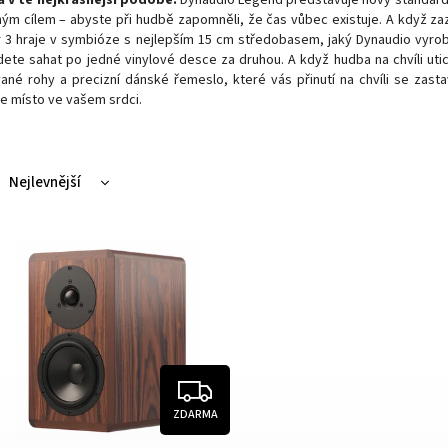
ným cílem – abyste při hudbě zapomněli, že čas vůbec existuje. A když za
r 3 hraje v symbióze s nejlepším 15 cm středobasem, jaký Dynaudio vyro
ete sahat po jedné vinylové desce za druhou. A když hudba na chvíli ut
ané rohy a precizní dánské řemeslo, které vás přinutí na chvíli se zasta
de místo ve vašem srdci.
Nejlevnější
Nejdražší
Nejprodávanější
Abecedně
ZDARMA