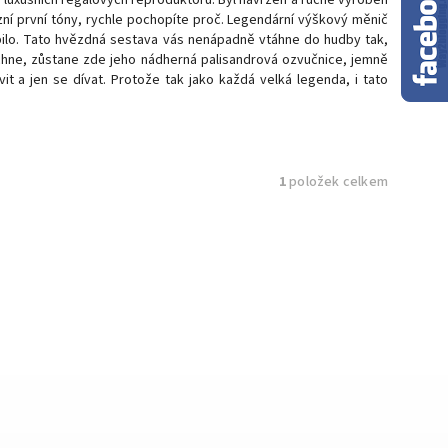
zní první tóny, rychle pochopíte proč. Legendární výškový měnič
bilo. Tato hvězdná sestava vás nenápadně vtáhne do hudby tak,
ichne, zůstane zde jeho nádherná palisandrová ozvučnice, jemně
vit a jen se dívat. Protože tak jako každá velká legenda, i tato
1
položek celkem