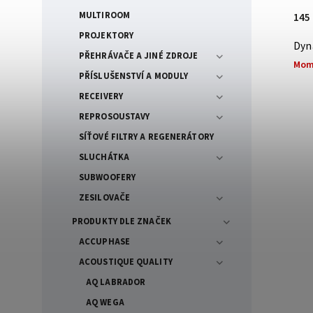
MULTIROOM
145
PROJEKTORY
Dyn
PŘEHRÁVAČE A JINÉ ZDROJE
Mom
PŘÍSLUŠENSTVÍ A MODULY
RECEIVERY
REPROSOUSTAVY
SÍŤOVÉ FILTRY A REGENERÁTORY
SLUCHÁTKA
SUBWOOFERY
ZESILOVAČE
PRODUKTY DLE ZNAČEK
ACCUPHASE
ACOUSTIQUE QUALITY
AQ LABRADOR
AQ WEGA