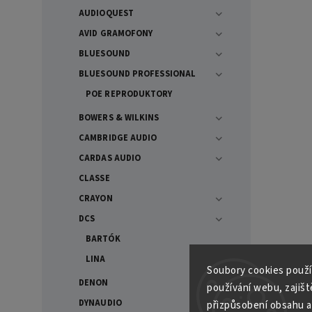
AUDIOQUEST
AVID GRAMOFONY
BLUESOUND
BLUESOUND PROFESSIONAL
POE REPRODUKTORY
BOWERS & WILKINS
CAMBRIDGE AUDIO
CARDAS AUDIO
CLASSE
CRAYON
DCS
BARTÓK
LINA
Soubory cooki
es použí
DENON
používání webu, zajiště
DYNAUDIO
přizpůsobení obsahu a