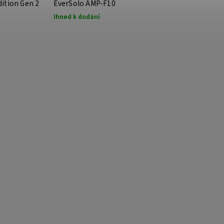
ition Gen 2
EverSolo AMP-F10
Ihned k dodání