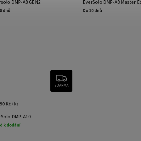
rsolo DMP-A8 GEN2
EverSolo DMP-A8 Master Ed
0 dnů
Do 10 dnů
ZDARMA
990 Kč
/ ks
rSolo DMP-A10
d k dodání