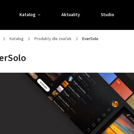
Katalog
Aktuality
Studio
/
Katalog
/
Produkty dle značek
/
EverSolo
erSolo