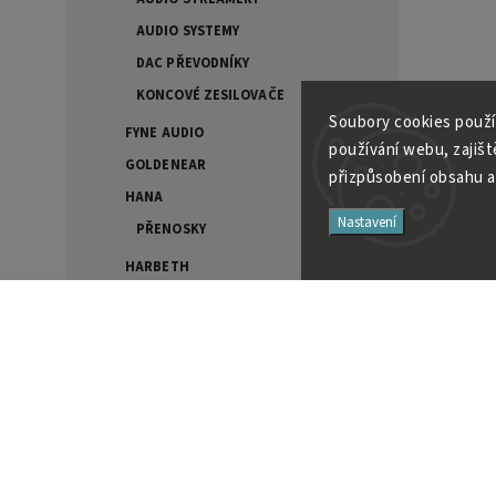
AUDIO SYSTEMY
DAC PŘEVODNÍKY
KONCOVÉ ZESILOVAČE
Soubory cooki
es použí
FYNE AUDIO
používání webu, zajiště
GOLDENEAR
přizpůsobení obsahu a
HANA
Nastavení
PŘENOSKY
HARBETH
AKTIVNÍ REPROSOUSTAVY
DOPRODEJ
Filtry
REPROSOUSTAVY
STOJANY
Cena
SUBWOOFERY
17990
Kč
95990
Kč
CHORD ELECTRONICS