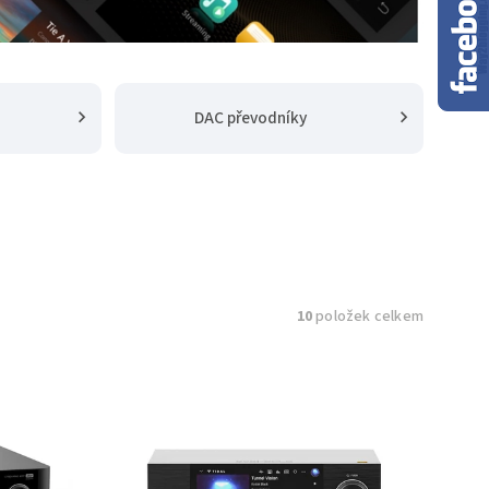
DAC převodníky
10
položek celkem