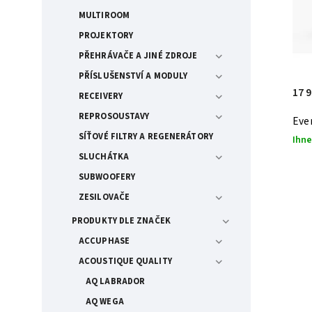
MULTIROOM
PROJEKTORY
PŘEHRÁVAČE A JINÉ ZDROJE
PŘÍSLUŠENSTVÍ A MODULY
17 
RECEIVERY
REPROSOUSTAVY
Eve
SÍŤOVÉ FILTRY A REGENERÁTORY
Ihne
SLUCHÁTKA
SUBWOOFERY
ZESILOVAČE
PRODUKTY DLE ZNAČEK
ACCUPHASE
ACOUSTIQUE QUALITY
AQ LABRADOR
AQ WEGA