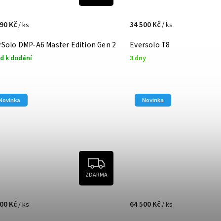
990 Kč
34 500 Kč
/ ks
/ ks
rSolo DMP-A6 Master Edition Gen 2
Eversolo T8
d k dodání
3 dny
Novinka
Novinka
ZDARMA
500 Kč
64 500 Kč
/ ks
/ ks