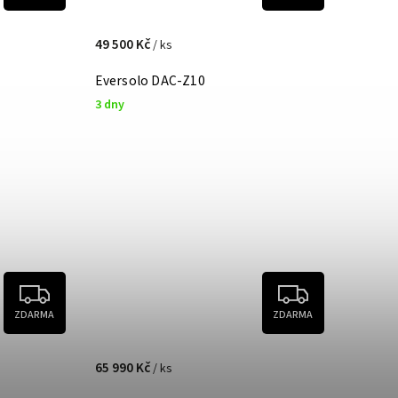
49 500 Kč
/ ks
Eversolo DAC-Z10
3 dny
ZDARMA
ZDARMA
65 990 Kč
/ ks