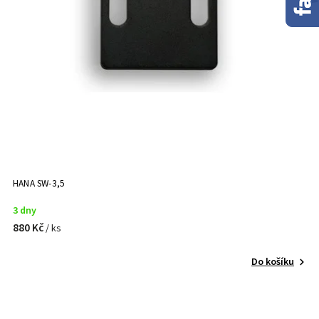
HANA SW-3,5
3 dny
880 Kč
/ ks
Do košíku