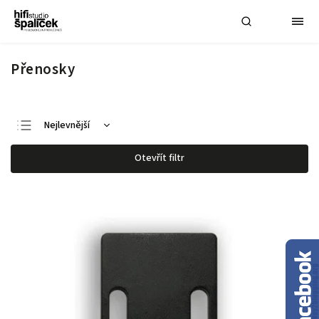
Přenosky
Nejlevnější
Nejdražší
Otevřít filtr
Nejprodávanější
Abecedně