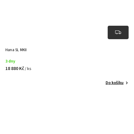
Hana SL MKII
3 dny
18 880 Kč
/ ks
Do košíku