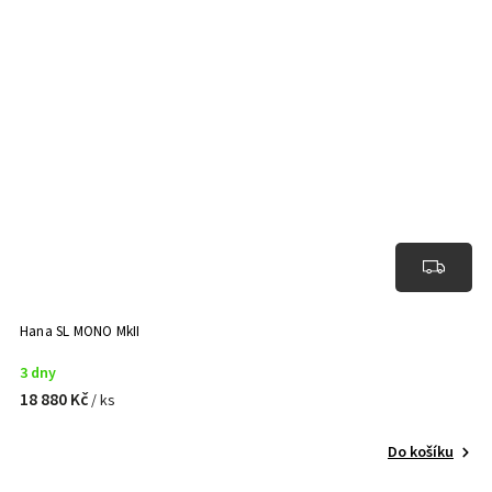
Hana SL MONO MkII
3 dny
18 880 Kč
/ ks
Do košíku