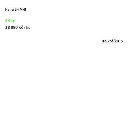
Hana SH MkII
3 dny
18 880 Kč
/ ks
Do košíku