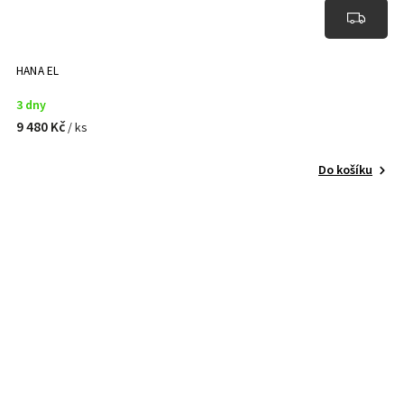
HANA EL
3 dny
9 480 Kč
/ ks
Do košíku