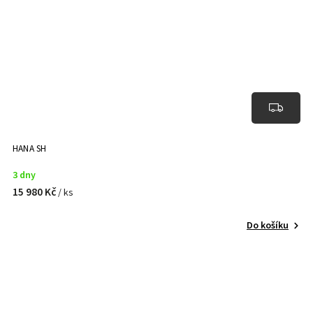
HANA SH
3 dny
15 980 Kč
/ ks
Do košíku