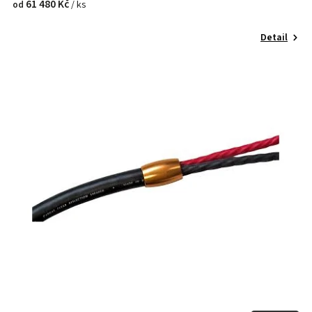
61 480 Kč
/ ks
od
Detail