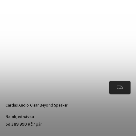
Cardas Audio Clear Beyond Speaker
Na objednávku
389 990 Kč
/ pár
od