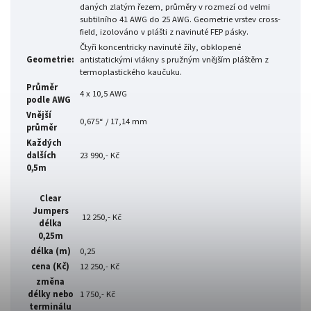
daných zlatým řezem, průměry v rozmezí od velmi
subtilního 41 AWG do 25 AWG. Geometrie vrstev cross-
field, izolováno v plášti z navinuté FEP pásky.
Čtyři koncentricky navinuté žíly, obklopené
Geometrie:
antistatickými vlákny s pružným vnějším pláštěm z
termoplastického kaučuku.
Průměr
4 x 10,5 AWG
podle AWG
Vnější
0,675“ / 17,14 mm
průměr
Každých
dalších
23 990,- Kč
0,5m
Clear
Jumpers
12 250,- Kč
délka
0,25m
délka (m)
0,25
cena (Kč)
12 250,- Kč
změna
délky nebo
1 750,- Kč
terminálu