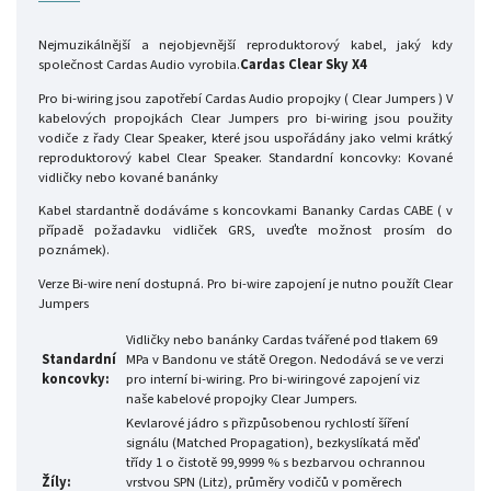
Nejmuzikálnější a nejobjevnější reproduktorový kabel, jaký kdy
společnost Cardas Audio vyrobila.
Cardas Clear Sky X4
Pro bi-wiring jsou zapotřebí Cardas Audio propojky ( Clear Jumpers ) V
kabelových propojkách Clear Jumpers pro bi-wiring jsou použity
vodiče z řady Clear Speaker, které jsou uspořádány jako velmi krátký
reproduktorový kabel Clear Speaker. Standardní koncovky: Kované
vidličky nebo kované banánky
Kabel stardantně dodáváme s koncovkami Bananky Cardas CABE ( v
případě požadavku vidliček GRS, uveďte možnost prosím do
poznámek).
Verze Bi-wire není dostupná. Pro bi-wire zapojení je nutno použít Clear
Jumpers
Vidličky nebo banánky Cardas tvářené pod tlakem 69
Standardní
MPa v Bandonu ve státě Oregon. Nedodává se ve verzi
koncovky:
pro interní bi-wiring. Pro bi-wiringové zapojení viz
naše kabelové propojky Clear Jumpers.
Kevlarové jádro s přizpůsobenou rychlostí šíření
signálu (Matched Propagation), bezkyslíkatá měď
třídy 1 o čistotě 99,9999 % s bezbarvou ochrannou
Žíly:
vrstvou SPN (Litz), průměry vodičů v poměrech