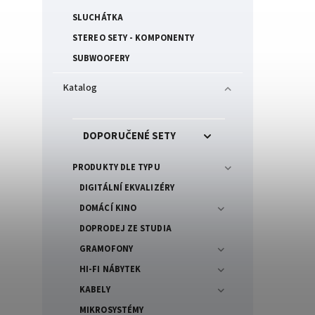
SLUCHÁTKA
STEREO SETY - KOMPONENTY
SUBWOOFERY
Katalog
DOPORUČENÉ SETY
PRODUKTY DLE TYPU
DIGITÁLNÍ EKVALIZÉRY
DOMÁCÍ KINO
DOPRODEJ ZE STUDIA
GRAMOFONY
HI-FI NÁBYTEK
KABELY
MIKROSYSTÉMY