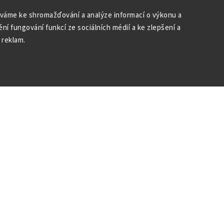
váme ke shromažďování a analýze informací o výkonu a
ní fungování funkcí ze sociálních médií a ke zlepšení a
 reklam.