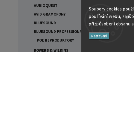
AUDIOQUEST
Soubory cooki
es použí
AVID GRAMOFONY
používání webu, zajiště
BLUESOUND
přizpůsobení obsahu a
BLUESOUND PROFESSIONAL
Nastavení
POE REPRODUKTORY
BOWERS & WILKINS
707 PRESTIGE EDITION -
AKCE
Přijímáme online platby
FORMATION
ORIGINAL NAUTILUS
ŘADA 600 S3 - AKCE
ŘADA 700 S3 - AKCE
ŘADA 700 S3 SIGNATURE -
AKCE
Facebook
ŘADA 800 D4
ŘADA 800 D5 - NEW