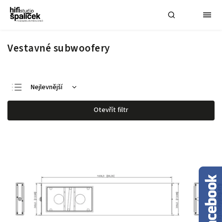
Vestavné subwoofery
Nejlevnější
Nejdražší
Otevřít filtr
Nejprodávanější
Abecedně