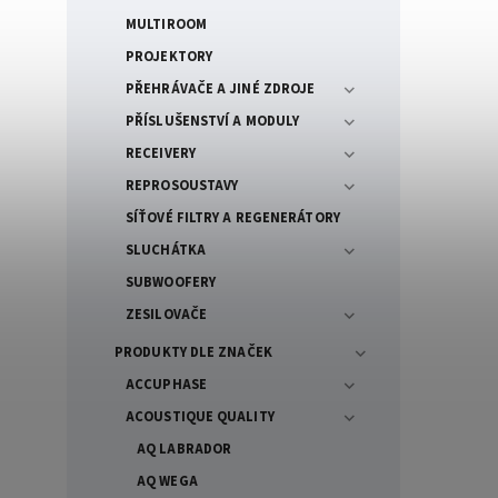
MULTIROOM
PROJEKTORY
PŘEHRÁVAČE A JINÉ ZDROJE
PŘÍSLUŠENSTVÍ A MODULY
RECEIVERY
REPROSOUSTAVY
SÍŤOVÉ FILTRY A REGENERÁTORY
SLUCHÁTKA
SUBWOOFERY
ZESILOVAČE
PRODUKTY DLE ZNAČEK
ACCUPHASE
ACOUSTIQUE QUALITY
AQ LABRADOR
AQ WEGA