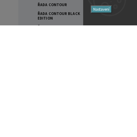
ŘADA CONTOUR
Nastavení
ŘADA CONTOUR BLACK
EDITION
ŘADA DYNAUDIO EMIT
ŘADA EVOKE
Filtry
ŘADA FOCUS
ŘADA HERITAGE COLLECTION
Cena
ŘADA LEGEND
SPECIAL FORTY
69000
Kč
69001
Kč
STOJANY A PŘÍSLUŠENSTVÍ
EAM LAB
Na skladě
0
INTEGROVANÉ ZESILOVAČE
Akce
0
PŘEDZESILOVAČE
Novinka
0
VÝKONOVÉ ZESILOVAČE
Tip
1
EVERSOLO
Značky
AUDIO STREAMERY