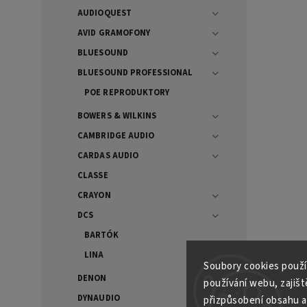
AUDIOQUEST
AVID GRAMOFONY
BLUESOUND
BLUESOUND PROFESSIONAL
POE REPRODUKTORY
BOWERS & WILKINS
CAMBRIDGE AUDIO
CARDAS AUDIO
CLASSE
CRAYON
DCS
BARTÓK
LINA
Soubory cooki
es použí
DENON
používání webu, zajiště
DYNAUDIO
přizpůsobení obsahu a