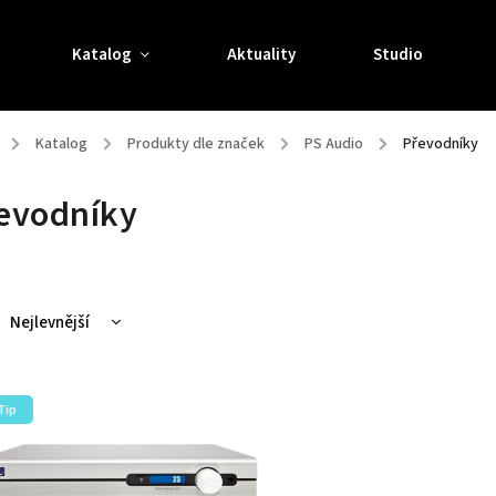
Katalog
Aktuality
Studio
/
Katalog
/
Produkty dle značek
/
PS Audio
/
Převodníky
evodníky
Nejlevnější
Nejdražší
Nejprodávanější
Tip
Abecedně