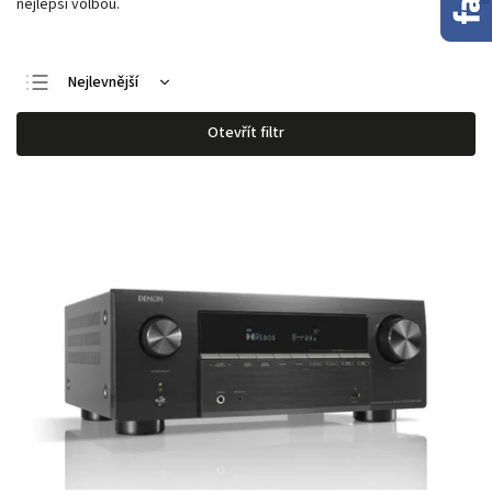
nejlepší volbou.
Nejlevnější
Nejdražší
Otevřít filtr
Nejprodávanější
Abecedně