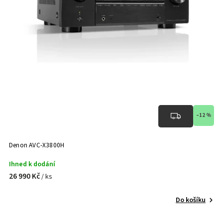
–12 %
Denon AVC-X3800H
Ihned k dodání
26 990 Kč
/ ks
Do košíku