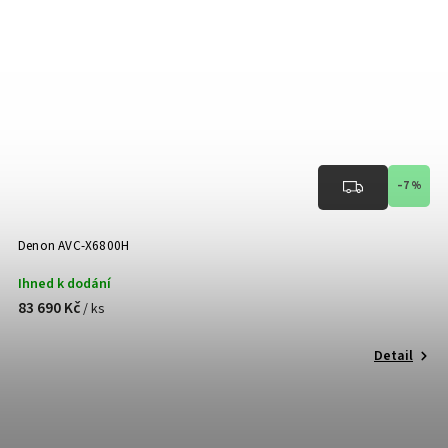
–7 %
Denon AVC-X6800H
Ihned k dodání
83 690 Kč
/ ks
Detail