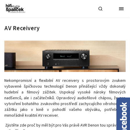
AV Receivery
Nekompromisní a flexibilní AV receivery s prostorovým zvukem
vybavené špičkovou technologií Denon přinášející vždy dokonalý
hudební a filmový zážitek. Uspokojí vysoké nároky filmových
nadšenců, ale i začátečníků. Opravdový audiofilové chápou, že pro
vytvoření bohatého zvukového prostředí zachycujícího věrohodnost
zážitku jako v kině v pohodlí vašeho obýváku, potřebujete
mimořádně kvalitní AV receiver.
Zjistěte zde proč by měl být pro Vás právě AVR Denon tou správnou a