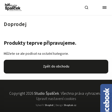
Doprodej
Produkty teprve připravujeme.
Můžete se ale podívat na ostatní kategorie.
Zpět do obchodu
Copyright 2026
Studio Špalíček
. Všechna práva vyhrazena.
Upravit nastavení cookies
Vytvořil
Shoptet
| Design
Shoptak.cz