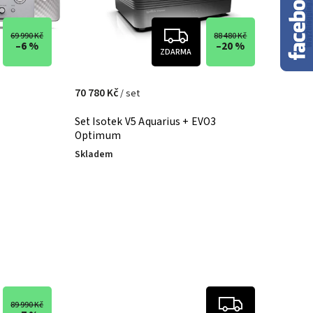
69 990 Kč
88 480 Kč
–6 %
–20 %
ZDARMA
70 780 Kč
/ set
Set Isotek V5 Aquarius + EVO3
Optimum
Skladem
89 990 Kč