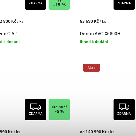
až
ZDARMA
ZDARMA
–15 %
2 800 Kč
83 690 Kč
/ ks
/ ks
yon CIA-1
Denon AVC-X6800H
d k dodání
Ihned k dodání
Akce
142 990 Kč
–5 %
ZDARMA
ZDARMA
 990 Kč
140 990 Kč
/ ks
/ ks
od