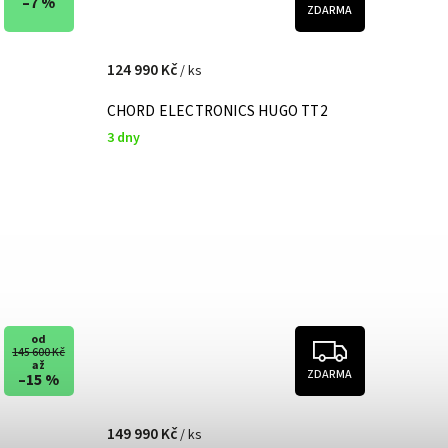
–7 %
ZDARMA
124 990 Kč
/ ks
CHORD ELECTRONICS HUGO TT2
3 dny
od
145 600 Kč
až
ZDARMA
–15 %
149 990 Kč
/ ks