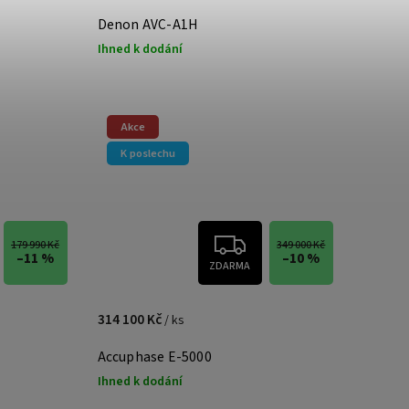
Denon AVC-A1H
Ihned k dodání
Akce
K poslechu
179 990 Kč
349 000 Kč
–11 %
–10 %
ZDARMA
314 100 Kč
/ ks
Accuphase E-5000
Ihned k dodání