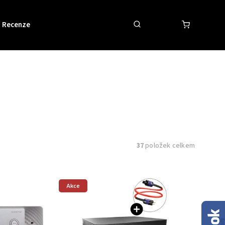
Recenze
Obchodní podmínky
Kontakty
37
položek celkem
Akce