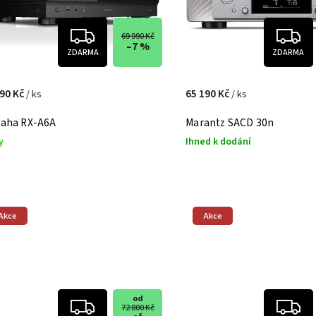
69 990 Kč
–7 %
ZDARMA
ZDARMA
990 Kč
65 190 Kč
/ ks
/ ks
aha RX-A6A
Marantz SACD 30n
y
Ihned k dodání
Akce
Akce
od
72 800 Kč