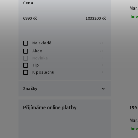
Cena
Mar
Ihne
6990
Kč
1033200
Kč
Na skladě
28
Akce
22
Novinka
0
Tip
3
K poslechu
2
Značky
Accuphase
1
Přijímáme online platby
159
Crayon
2
Denon
3
Mar
Chord
1
Ihne
IsoTek
4
Marantz
11