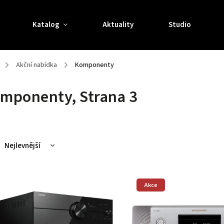
Katalog
Aktuality
Studio
/
Akční nabídka
/
Komponenty
mponenty
, Strana 3
Nejlevnější
Nejdražší
Nejprodávanější
Akce
Abecedně