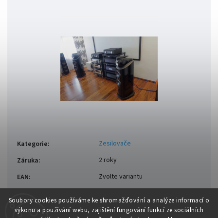
Zesilovače
Kategorie
:
2 roky
Záruka
:
Zvolte variantu
EAN
:
Soubory cooki
es používáme ke shromažďování a analýze informací o
výkonu a používání webu, zajištění fungování funkcí ze sociálních