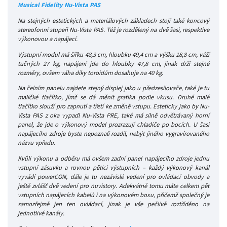
Musical Fidelity Nu-Vista PAS
Na stejných estetických a materiálových základech stojí také koncový
stereofonní stupeň Nu-Vista PAS. Též je rozdělený na dvě šasi, respektive
výkonovou a napájecí.
Výstupní modul má šířku 48,3 cm, hloubku 49,4 cm a výšku 18,8 cm, váží
tučných 27 kg, napájení jde do hloubky 47,8 cm, jinak drží stejné
rozměry, ovšem váha díky toroidům dosahuje na 40 kg.
Na čelním panelu najdete stejný displej jako u předzesilovače, také je tu
maličké tlačítko, jímž se dá měnit grafika podle vkusu. Druhé malé
tlačítko slouží pro zapnutí a třetí ke změně vstupu. Esteticky jako by Nu-
Vista PAS z oka vypadl Nu-Vista PRE, také má silně odvětrávaný horní
panel, že jde o výkonový model prozrazují chladiče po bocích. U šasi
napájecího zdroje byste nepoznali rozdíl, nebýt jiného vygravírovaného
názvu vpředu.
Kvůli výkonu a odběru má ovšem zadní panel napájecího zdroje jednu
vstupní zásuvku a rovnou pětici výstupních – každý výkonový kanál
vyvádí powerCON, dále je tu nezávislé vedení pro ovládací obvody a
ještě zvlášť dvě vedení pro nuvistory. Adekvátně tomu máte celkem pět
vstupních napájecích kabelů i na výkonovém boxu, přičemž společný je
samozřejmě jen ten ovládací, jinak je vše pečlivě roztříděno na
jednotlivé kanály.