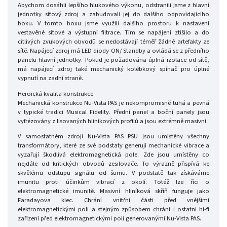
Abychom dosáhli lepšího hlukového výkonu, odstranili jsme z hlavní
jednotky síťový zdroj a zabudovali jej do dalšího odpovídajícího
boxu. V tomto boxu jsme využili dalšího prostoru k nastavení
vestavěné síťové a výstupní filtrace. Tím se napájení ztišilo a do
citlivých zvukových obvodů se nedostávají téměř žádné artefakty ze
sítě. Napájecí zdroj má LED diody ON/ Standby a ovládá se z předního
panelu hlavní jednotky. Pokud je požadována úplná izolace od sítě,
má napájecí zdroj také mechanický kolébkový spínač pro úplné
vypnutí na zadní straně.
Heroická kvalita konstrukce
Mechanická konstrukce Nu-Vista PAS je nekompromisně tuhá a pevná
v typické tradici Musical Fidelity. Přední panel a boční panely jsou
vyfrézovány z lisovaných hliníkových profilů a jsou extrémně masivní.
V samostatném zdroji Nu-Vista PAS PSU jsou umístěny všechny
transformátory, které ze své podstaty generují mechanické vibrace a
vyzařují škodlivá elektromagnetická pole. Zde jsou umístěny co
nejdále od kritických obvodů zesilovače. To výrazně přispívá ke
skvělému odstupu signálu od šumu. V podstatě tak získáváme
imunitu proti účinkům vibrací z okolí. Totéž lze říci o
elektromagnetické imunitě. Masivní hliníková skříň funguje jako
Faradayova klec. Chrání vnitřní části před vnějšími
elektromagnetickými poli a stejným způsobem chrání i ostatní hi-fi
zařízení před elektromagnetickými poli generovanými Nu-Vista PAS.