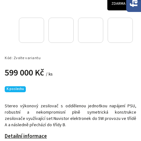
ZDARMA
Kód:
Zvolte variantu
599 000 Kč
/ ks
K poslechu
Stereo výkonový zesilovač s oddělenou jednotkou napájení PSU,
robustní a nekompromisní plně symetrická konstrukce
zesilovače využívající set Nuvistor elektronek do 5W provozu ve třídě
A a následně přechází do třídy B.
Detailní informace