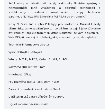
Ještě nikdy v historii hi-fi nebyly elektronky Nuvistor spojeny s
nejmodernější plně vyváženou a diskrétní technologií a
sofistikovanými moderními konstrukčními postupy. Technické
parametry Nu-Vista PAS & Nu-Vista PAS PSU jsou ohromující.
Nový Nu-Vista PAS a jeho PSU byly pro společnost Musical Fidelity
dílem lásky. Jsme zapálení pro to, co děláme, a stejně jako vždy jsme
byli zapálení pro elektronky Nuvistor. Doufáme, že vám poslech Nu-
Vista PAS přinese stejné potěšení, jaké jsme měli my při jeho vytváření.
Technické informace ve zkratce
Výkon 300W/8Ω, 500W/4Ω
Vstupy: 2x XLR, 2x RCA, Výstup: 1x XLR, 1x RCA,
Rozměry: 483x187,5x475mm,
Hmotnost : 27kg;
PSU rozměry: 483x187,5x475mm, 40kg;
Barevné provedení: černé nebo stříbrné
Další technické data v přiloženém souboru.
úryvek recenze z našeho studia....