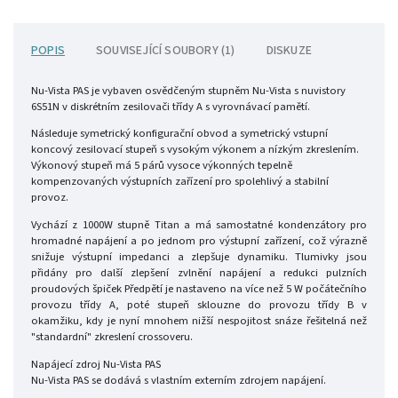
POPIS
SOUVISEJÍCÍ SOUBORY (1)
DISKUZE
Nu-Vista PAS je vybaven osvědčeným stupněm Nu-Vista s nuvistory
6S51N v diskrétním zesilovači třídy A s vyrovnávací pamětí.
Následuje symetrický konfigurační obvod a symetrický vstupní
koncový zesilovací stupeň s vysokým výkonem a nízkým zkreslením.
Výkonový stupeň má 5 párů vysoce výkonných tepelně
kompenzovaných výstupních zařízení pro spolehlivý a stabilní
provoz.
Vychází z 1000W stupně Titan a má samostatné kondenzátory pro
hromadné napájení a po jednom pro výstupní zařízení, což výrazně
snižuje výstupní impedanci a zlepšuje dynamiku. Tlumivky jsou
přidány pro další zlepšení zvlnění napájení a redukci pulzních
proudových špiček Předpětí je nastaveno na více než 5 W počátečního
provozu třídy A, poté stupeň sklouzne do provozu třídy B v
okamžiku, kdy je nyní mnohem nižší nespojitost snáze řešitelná než
"standardní" zkreslení crossoveru.
Napájecí zdroj Nu-Vista PAS
Nu-Vista PAS se dodává s vlastním externím zdrojem napájení.