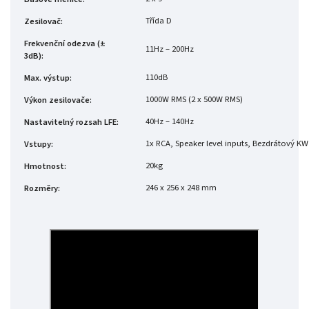
Třída D
Zesilovač
:
Frekvenční odezva (±
11Hz – 200Hz
3dB)
:
110dB
Max. výstup
:
1000W RMS (2 x 500W RMS)
Výkon zesilovače
:
40Hz – 140Hz
Nastavitelný rozsah LFE
:
1x RCA, Speaker level inputs, Bezdrátový KW
Vstupy
:
20kg
Hmotnost
:
246 x 256 x 248 mm
Rozměry
: