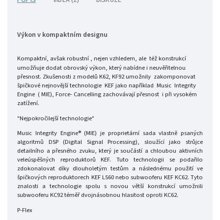
POPIS
VIDEA (2)
DISKUZE
Výkon v kompaktním designu
Kompaktní, avšak robustní , nejen vzhledem, ale též konstrukcí
umožňuje dodat obrovský výkon, který nabídne i neuvěřitelnou
přesnost. Zkušenosti z modelů K62, KF92 umožnily zakomponovat
špičkové nejnovější technologie KEF jako například Music Integrity
Engine ( MIE), Force- Cancelling zachovávají přesnost i při vysokém
zatížení.
"Nejpokročilejší technologie"
Music Integrity Engine® (MIE) je proprietární sada vlastně psaných
algoritmů DSP (Digital Signal Processing), sloužící jako strůjce
detailního a přesného zvuku, který je součástí a chloubou aktivních
veleúspěšných reproduktorů KEF. Tuto technologii se podařilo
zdokonalovat díky dlouholetým testům a následnému použití ve
špičkových reproduktorech KEF LS60 nebo subwooferu KEF KC62. Tyto
znalosti a technologie spolu s novou větší konstrukcí umožnili
subwooferu KC92 téměř dvojnásobnou hlasitost oproti KC62.
P-Flex