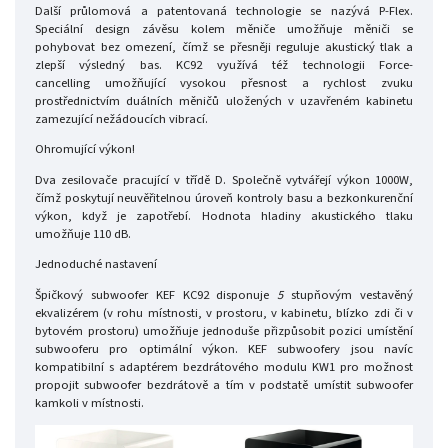
Další průlomová a patentovaná technologie se nazývá P-Flex.
Speciální design závěsu kolem měniče umožňuje měniči se
pohybovat bez omezení, čímž se přesněji reguluje akustický tlak a
zlepší výsledný bas. KC92 využívá též technologii Force-
cancelling umožňující vysokou přesnost a rychlost zvuku
prostřednictvím duálních měničů uložených v uzavřeném kabinetu
zamezující nežádoucích vibrací.
Ohromující výkon!
Dva zesilovače pracující v třídě D. Společně vytvářejí výkon 1000W,
čímž poskytují neuvěřitelnou úroveň kontroly basu a bezkonkurenční
výkon, když je zapotřebí. Hodnota hladiny akustického tlaku
umožňuje 110 dB.
Jednoduché nastavení
Špičkový subwoofer KEF KC92 disponuje
5
stupňovým vestavěný
ekvalizérem (v rohu místnosti, v prostoru, v kabinetu, blízko zdi či v
bytovém prostoru) umožňuje jednoduše přizpůsobit pozici umístění
subwooferu pro optimální výkon. KEF subwoofery jsou navíc
kompatibilní s adaptérem bezdrátového modulu KW1
pro možnost
propojit subwoofer bezdrátově a tím v podstatě umístit subwoofer
kamkoli v místnosti.