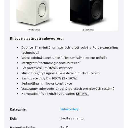
Klíčové vlastnosti subwooferu:
Dvojice 9" měničů umístěných proti sobě s Force-cancelling
technologií
Velmi odolná konstrukce P-Flex umístěna kolem měniče
Inteligentní technologie proti zkreslení
Pět nastavení umístění v místnosti
Music Integrity Engine s iBX a detailním ekvalizérem
Zesilovače třídy D - 1000W (2 x 500W)
Jednodílná hliníková konstrukce
Všestranný subwoofer vhodný do všech prémiových systémů
Kompatibilní s bezdrátovou sadou
KEF KW1
Subwoofery
Kategorie
:
Zvolte variantu
EAN
:
2 x 9"
Basové měniče
: