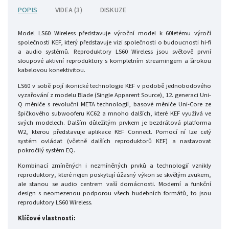
POPIS
VIDEA (3)
DISKUZE
Model LS60 Wireless představuje výroční model k 60letému výročí
společnosti KEF, který představuje vizi společnosti o budoucnosti hi-fi
a audio systémů. Reproduktory LS60 Wireless jsou světově první
sloupové aktivní reproduktory s kompletním streamingem a širokou
kabelovou konektivitou.
LS60 v sobě pojí ikonické technologie KEF v podobě jednobodového
vyzařování z modelu Blade (Single Apparent Source), 12. generaci Uni-
Q měniče s revoluční META technologií, basové měniče Uni-Core ze
špičkového subwooferu KC62 a mnoho dalších, které KEF využívá ve
svých modelech. Dalším důležitým prvkem je bezdrátová platforma
W2, kterou představuje aplikace KEF Connect. Pomocí ní lze celý
systém ovládat (včetně dalších reproduktorů KEF) a nastavovat
pokročilý systém EQ.
Kombinací zmíněných i nezmíněných prvků a technologií vznikly
reproduktory, které nejen poskytují úžasný výkon se skvělým zvukem,
ale stanou se audio centrem vaší domácnosti. Moderní a funkční
design s neomezenou podporou všech hudebních formátů, to jsou
reproduktory LS60 Wireless.
Klíčové vlastnosti: