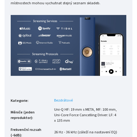
místnostech mohou vychutnat stejný seznam skladeb.
Bezdrátové
Kategorie
:
Uni-Q HF: 19 mm s META, MF: 100 mm,
Měniče (jeden
Uni-Core Force Cancelling Driver: LF: 4
reproduktor)
:
x 135 mm
Frekvenční rozsah
26 Hz - 36 kHz (záleží na nastavení EQ)
(-6dB)
: