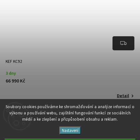
KEF KC92
3 dny
66 990 Kč
Detail
Soubory cooki
es používáme ke shromažďování a analýze informací o
výkonu a používání webu, zajištění fungování funkcí ze sociálních
médií a ke zlepšení a přizpůsobení obsahu a reklam.
Nastavení
Copyright 2026
Studio Špalíček
. Všechna práva vyhrazena.