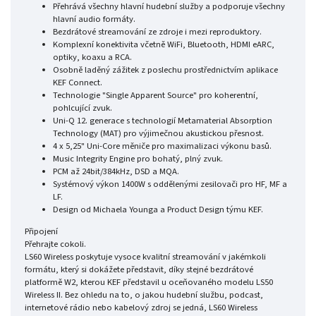
Přehrává všechny hlavní hudební služby a podporuje všechny
hlavní audio formáty.
Bezdrátové streamování ze zdroje i mezi reproduktory.
Komplexní konektivita včetně WiFi, Bluetooth, HDMI eARC,
optiky, koaxu a RCA.
Osobně laděný zážitek z poslechu prostřednictvím aplikace
KEF Connect.
Technologie "Single Apparent Source" pro koherentní,
pohlcující zvuk.
Uni-Q 12. generace s technologií Metamaterial Absorption
Technology (MAT) pro výjimečnou akustickou přesnost.
4 x 5,25" Uni-Core měniče pro maximalizaci výkonu basů.
Music Integrity Engine pro bohatý, plný zvuk.
PCM až 24bit/384kHz, DSD a MQA.
Systémový výkon 1400W s oddělenými zesilovači pro HF, MF a
LF.
Design od Michaela Younga a Product Design týmu KEF.
Připojení
Přehrajte cokoli.
LS60 Wireless poskytuje vysoce kvalitní streamování v jakémkoli
formátu, který si dokážete představit, díky stejné bezdrátové
platformě W2, kterou KEF představil u oceňovaného modelu LS50
Wireless II. Bez ohledu na to, o jakou hudební službu, podcast,
internetové rádio nebo kabelový zdroj se jedná, LS60 Wireless