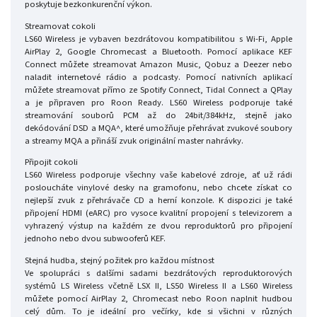
poskytuje bezkonkurenční výkon.
Streamovat cokoli
LS60 Wireless je vybaven bezdrátovou kompatibilitou s Wi-Fi, Apple
AirPlay 2, Google Chromecast a Bluetooth. Pomocí aplikace KEF
Connect můžete streamovat Amazon Music, Qobuz a Deezer nebo
naladit internetové rádio a podcasty. Pomocí nativních aplikací
můžete streamovat přímo ze Spotify Connect, Tidal Connect a QPlay
a je připraven pro Roon Ready. LS60 Wireless podporuje také
streamování souborů PCM až do 24bit/384kHz, stejně jako
dekódování DSD a MQA^, které umožňuje přehrávat zvukové soubory
a streamy MQA a přináší zvuk originální master nahrávky.
Připojit cokoli
LS60 Wireless podporuje všechny vaše kabelové zdroje, ať už rádi
posloucháte vinylové desky na gramofonu, nebo chcete získat co
nejlepší zvuk z přehrávače CD a herní konzole. K dispozici je také
připojení HDMI (eARC) pro vysoce kvalitní propojení s televizorem a
vyhrazený výstup na každém ze dvou reproduktorů pro připojení
jednoho nebo dvou subwooferů KEF.
Stejná hudba, stejný požitek pro každou místnost
Ve spolupráci s dalšími sadami bezdrátových reproduktorových
systémů LS Wireless včetně LSX II, LS50 Wireless II a LS60 Wireless
můžete pomocí AirPlay 2, Chromecast nebo Roon naplnit hudbou
celý dům. To je ideální pro večírky, kde si všichni v různých