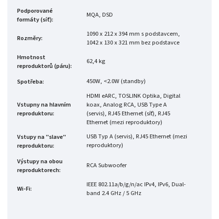
Podporované
MQA, DSD
formáty (síť)
:
1090 x 212 x 394 mm s podstavcem,
Rozměry
:
1042 x 130 x 321 mm bez podstavce
Hmotnost
62,4 kg
reproduktorů (páru)
:
450W, <2.0W (standby)
Spotřeba
:
HDMI eARC, TOSLINK Optika, Digital
Vstupny na hlavním
koax, Analog RCA, USB Type A
reproduktoru
:
(servis), RJ45 Ethernet (síť), RJ45
Ethernet (mezi reproduktory)
USB Typ A (servis), RJ45 Ethernet (mezi
Vstupy na "slave"
reproduktory)
reproduktoru
:
Výstupy na obou
RCA Subwoofer
reproduktorech
:
IEEE 802.11a/b/g/n/ac IPv4, IPv6, Dual-
Wi-Fi
:
band 2.4 GHz / 5 GHz