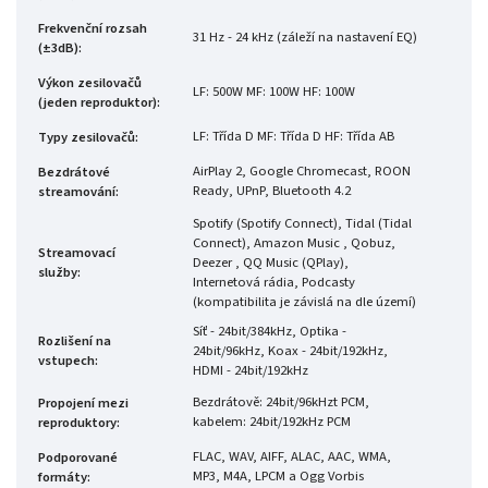
Frekvenční rozsah
31 Hz - 24 kHz (záleží na nastavení EQ)
(±3dB)
:
Výkon zesilovačů
LF: 500W MF: 100W HF: 100W
(jeden reproduktor)
:
LF: Třída D MF: Třída D HF: Třída AB
Typy zesilovačů
:
AirPlay 2, Google Chromecast, ROON
Bezdrátové
Ready, UPnP, Bluetooth 4.2
streamování
:
Spotify (Spotify Connect), Tidal (Tidal
Connect), Amazon Music , Qobuz,
Streamovací
Deezer , QQ Music (QPlay),
služby
:
Internetová rádia, Podcasty
(kompatibilita je závislá na dle území)
Síť - 24bit/384kHz, Optika -
Rozlišení na
24bit/96kHz, Koax - 24bit/192kHz,
vstupech
:
HDMI - 24bit/192kHz
Bezdrátově: 24bit/96kHzt PCM,
Propojení mezi
kabelem: 24bit/192kHz PCM
reproduktory
:
FLAC, WAV, AIFF, ALAC, AAC, WMA,
Podporované
MP3, M4A, LPCM a Ogg Vorbis
formáty
: