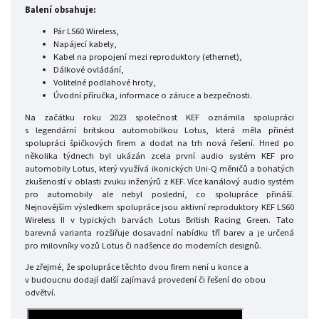
Balení obsahuje:
Pár LS60 Wireless,
Napájecí kabely,
Kabel na propojení mezi reproduktory (ethernet),
Dálkové ovládání,
Volitelné podlahové hroty,
Úvodní příručka, informace o záruce a bezpečnosti.
Na začátku roku 2023 společnost KEF oznámila spolupráci
s legendární britskou automobilkou Lotus, která měla přinést
spolupráci špičkových firem a dodat na trh nová řešení. Hned po
několika týdnech byl ukázán zcela první audio systém KEF pro
automobily Lotus, který využívá ikonických Uni-Q měničů a bohatých
zkušeností v oblasti zvuku inženýrů z KEF. Více kanálový audio systém
pro automobily ale nebyl poslední, co spolupráce přináší.
Nejnovějším výsledkem spolupráce jsou aktivní reproduktory KEF LS60
Wireless II v typických barvách Lotus British Racing Green. Tato
barevná varianta rozšiřuje dosavadní nabídku tří barev a je určená
pro milovníky vozů Lotus či nadšence do moderních designů.
Je zřejmé, že spolupráce těchto dvou firem není u konce a
v budoucnu dodají další zajímavá provedení či řešení do obou
odvětví.