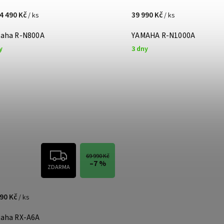
4 490 Kč
39 990 Kč
/ ks
/ ks
aha R-N800A
YAMAHA R-N1000A
y
3 dny
69 990 Kč
–7 %
ZDARMA
990 Kč
/ ks
aha RX-A6A