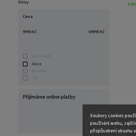
Filtry
3 dn
Cena
9990
Kč
64990
Kč
Na skladě
0
Akce
1
Novinka
0
Tip
0
Přijímáme online platby
Soubory cooki
es použí
používání webu, zajiště
přizpůsobení obsahu a