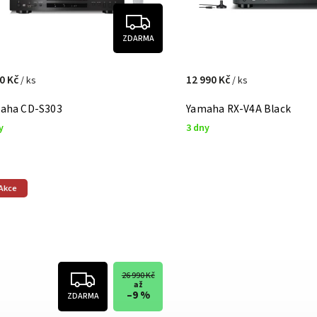
ZDARMA
90 Kč
12 990 Kč
/ ks
/ ks
aha CD-S303
Yamaha RX-V4A Black
y
3 dny
Akce
26 990 Kč
až
–9 %
ZDARMA