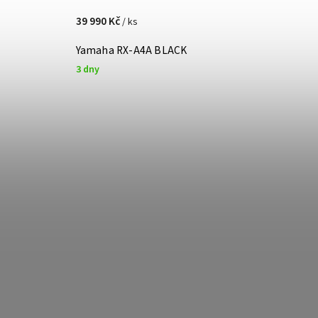
39 990 Kč
/ ks
Yamaha RX-A4A BLACK
3 dny