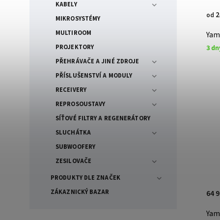
KABELY
2
od
MIKROSYSTÉMY
MULTIROOM
Yam
PROJEKTORY
3 dn
PŘEHRÁVAČE A JINÉ ZDROJE
PŘÍSLUŠENSTVÍ A MODULY
RECEIVERY
REPROSOUSTAVY
SÍŤOVÉ FILTRY A REGENERÁTORY
SLUCHÁTKA
SUBWOOFERY
ZESILOVAČE
PRODUKTY DLE ZNAČEK
ZÁKAZNICKÝ BAZAR
64 
Yam