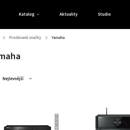
Katalog
Aktuality
Studio
/
Prodávané značky
/
Yamaha
maha
Nejlevnější
Nejdražší
Nejprodávanější
Abecedně