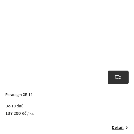
Paradigm XR 11
Do 10 dnů
137 290 Kč
/ ks
Detail