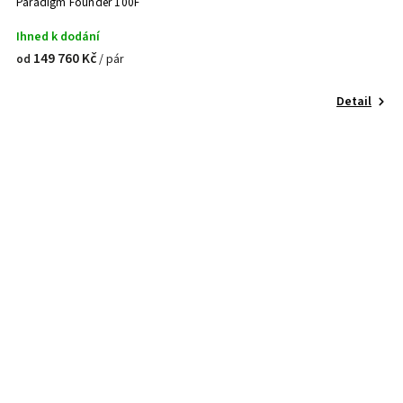
Paradigm Founder 100F
Ihned k dodání
149 760 Kč
/ pár
od
Detail