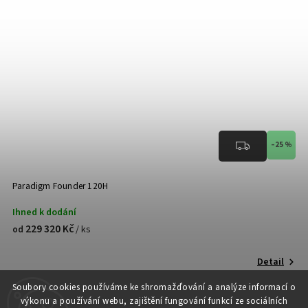
–25 %
Paradigm Founder 120H
Ihned k dodání
229 320 Kč
/ ks
od
Detail
Soubory cooki
es používáme ke shromažďování a analýze informací o
výkonu a používání webu, zajištění fungování funkcí ze sociálních