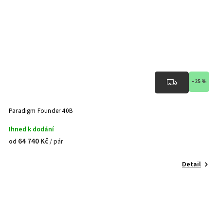
–25 %
Paradigm Founder 40B
Ihned k dodání
64 740 Kč
/ pár
od
Detail