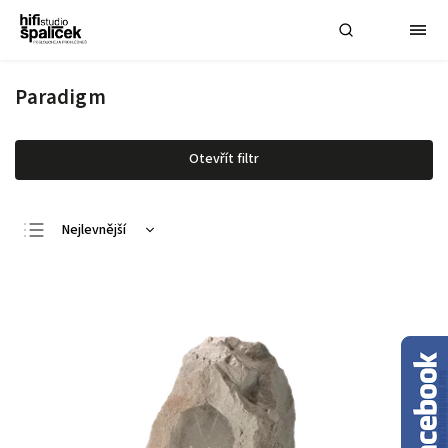
Paradigm
Otevřít filtr
Nejlevnější
Nejdražší
Nejprodávanější
Abecedně