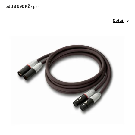
18 990 Kč
/ pár
od
Detail