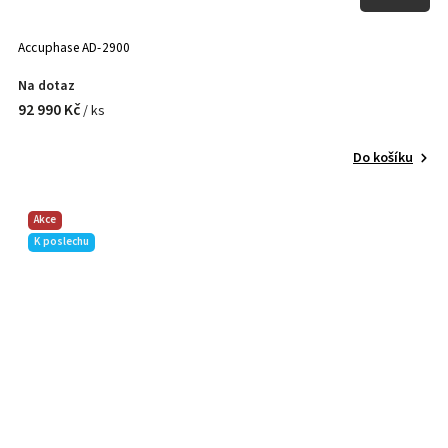
Accuphase AD-2900
Na dotaz
92 990 Kč
/ ks
Do košíku
Akce
K poslechu