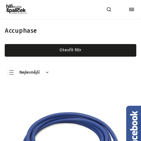
Accuphase
Otevřít filtr
Nejlevnější
Nejdražší
Nejprodávanější
Abecedně