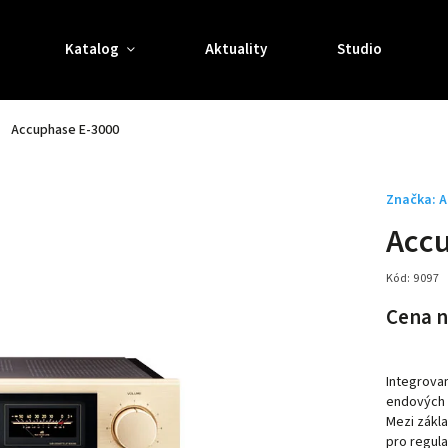
Katalog
Aktuality
Studio
Accuphase E-3000
Značka:
A
Acc
Kód:
9097
Cena n
Integrovan
endových 
Mezi zákla
pro regula