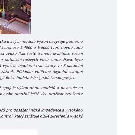
načka u svých modelů výkon navyšuje poměrně
i Accuphase E-4000 a E-5000 tvoří novou řadu
est zvuku (tak časté u méně kvalitních řešení
m potlačení rušivých vlivů šumu. Navíc bylo
yužívá bipolární tranzistory ve 3-paralelní
žitek. Přidáním volitelné digitální vstupní
gitálních hudebních signálů i analogových.
ě spojuje výkon obou modelů a navazuje na
by vám umožnil ještě více prožívat vzrušení z
vačů pro dosažení nízké impedance a vysokého
ontrol, který zajišťuje nízké zkreslení a vysoký