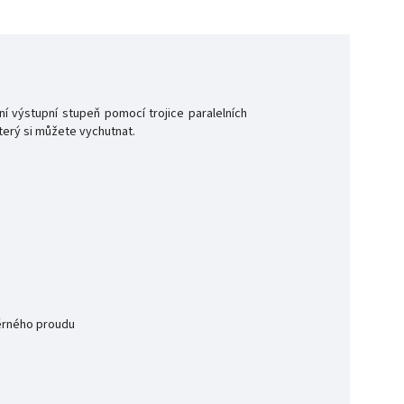
í výstupní stupeň pomocí trojice paralelních
terý si můžete vychutnat.
měrného proudu