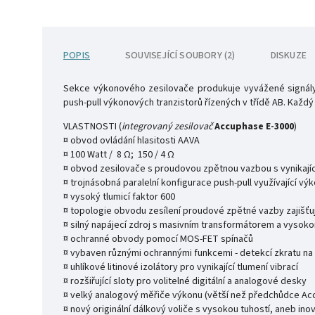
POPIS
SOUVISEJÍCÍ SOUBORY (2)
DISKUZE
Sekce výkonového zesilovače produkuje vyvážené signály n
push-pull výkonových tranzistorů řízených v třídě AB. Každ
VLASTNOSTI (
integrovaný zesilovač
Accuphase E-3000
)
¤ obvod ovládání hlasitosti AAVA
¤ 100 Watt / 8 Ω; 150 / 4 Ω
¤ obvod zesilovače s proudovou zpětnou vazbou s vynikají
¤ trojnásobná paralelní konfigurace push-pull využívající v
¤ vysoký tlumicí faktor 600
¤ topologie obvodu zesílení proudové zpětné vazby zajišťuj
¤ silný napájecí zdroj s masivním transformátorem a vysok
¤ ochranné obvody pomocí MOS-FET spínačů
¤ vybaven různými ochrannými funkcemi - detekcí zkratu na
¤ uhlíkové litinové izolátory pro vynikající tlumení vibrací
¤ rozšiřující sloty pro volitelné digitální a analogové desky
¤ velký analogový měřiče výkonu (větší než předchůdce Ac
¤ nový originální dálkový voliče s vysokou tuhostí, aneb in