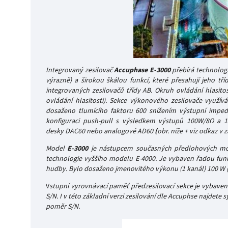
Integrovaný zesilovač
Accuphase E-3000
přebírá technolog
výrazně) a širokou škálou funkcí, které přesahují jeho t
integrovaných zesilovačů třídy AB. Okruh ovládání hlasitos
ovládání hlasitosti). Sekce výkonového zesilovače využív
dosaženo tlumícího faktoru 600 snížením výstupní impedan
konfiguraci push-pull s výsledkem výstupů 100W/8Ω a 150
desky DAC60 nebo analogové AD60
(
obr. níže + viz odkaz v 
Model
E-3000
je nástupcem současných předlohových mode
technologie vyššího modelu E-4000. Je vybaven řadou funkcí
hudby. Bylo dosaženo jmenovitého výkonu (1 kanál) 100 W (8
V
stupní vyrovnávací paměť předzesilovací sekce je vybave
S/N. I v této základní verzi zesilování dle Accuphse najdete 
poměr S/N.