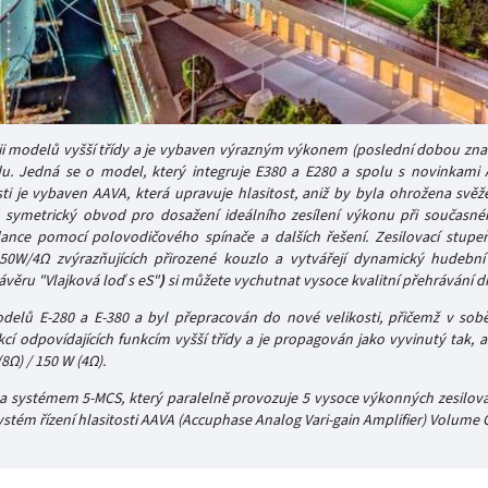
ii modelů vyšší třídy a je vybaven výrazným výkonem (poslední dobou z
řídu. Jedná se o model, který integruje E380 a E280 a spolu s novinkam
ti je vybaven AAVA, která upravuje hlasitost, aniž by byla ohrožena svěž
á symetrický obvod pro dosažení ideálního zesílení výkonu při současné
ce pomocí polovodičového spínače a dalších řešení. Zesilovací stupeň v
W/4Ω zvýrazňujících přirozené kouzlo a vytvářejí dynamický hudební zá
závěru "Vlajková loď s eS"
)
si můžete vychutnat vysoce kvalitní přehrávání di
lů E-280 a E-380 a byl přepracován do nové velikosti, přičemž v sob
 odpovídajících funkcím vyšší třídy a je propagován jako vyvinutý tak, a
Ω) / 150 W (4Ω).
na systémem 5-MCS, který paralelně provozuje 5 vysoce výkonných zesilo
systém řízení hlasitosti AAVA (Accuphase Analog Vari-gain Amplifier) Volume C