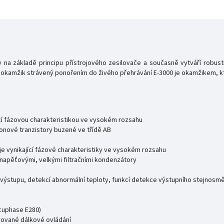
a základě principu přístrojového zesilovače a současně vytváří robustn
ý okamžik strávený ponořením do živého přehrávání E-3000 je okamžikem, k
cí fázovou charakteristikou ve vysokém rozsahu
ýkonové tranzistory buzené ve třídě AB
e vynikající fázové charakteristiky ve vysokém rozsahu
onapěťovými, velkými filtračními kondenzátory
 výstupu, detekcí abnormální teploty, funkcí detekce výstupního stejnos
cuphase E280)
ovované dálkové ovládání