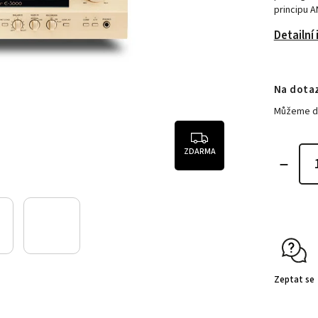
principu A
Detailní
Na dota
Můžeme do
ZDARMA
Zeptat se