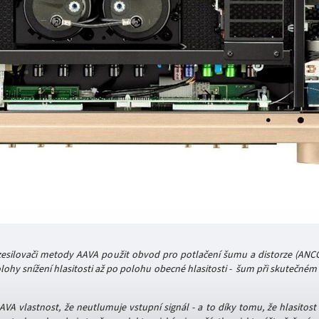
 zesilovači metody AAVA použit obvod pro potlačení šumu a distorze (ANCC
lohy snížení hlasitosti až po polohu obecné hlasitosti - šum při skutečném
AVA vlastnost, že neutlumuje vstupní signál - a to díky tomu, že hlasito