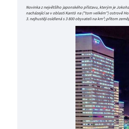
Novinka z největšího japonského přístavu, kterým je Joko
nacházející se v oblasti Kantō na ("tom velkém") ostrově Ho
3. nejhustěji osídlená s 3 800 obyvateli na km²; přitom zeměp