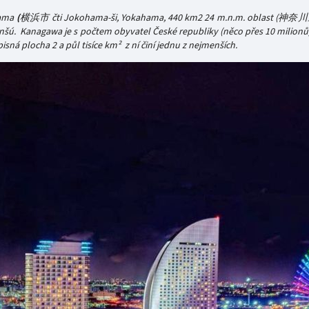
hama
(
横浜市 čti Jokohama-ši, Yokahama, 440 km2 24 m.n.m. oblast (神奈
nšú. Kanagawa je s počtem obyvatel České republiky (něco přes 10 milionů)
isná plocha 2 a půl tisíce km² z ní činí jednu z nejmenších.