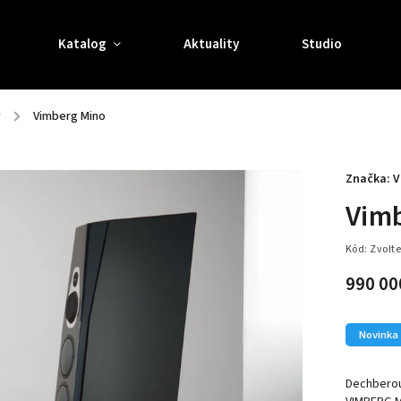
Katalog
Aktuality
Studio
y
/
Vimberg Mino
Značka:
V
Vim
Kód:
Zvolte
990 00
Novinka
Dechberou