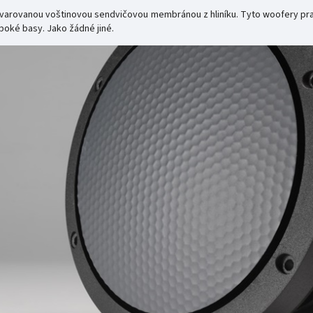
varovanou voštinovou sendvičovou membránou z hliníku. Tyto woofery pr
boké basy. Jako žádné jiné.