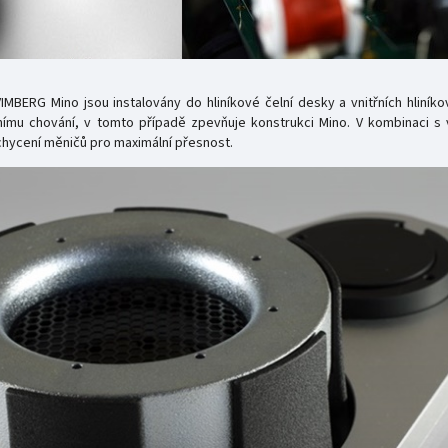
RG Mino jsou instalovány do hliníkové čelní desky a vnitřních hliníkovýc
ímu chování, v tomto případě zpevňuje konstrukci Mino. V kombinaci s
hycení měničů pro maximální přesnost.