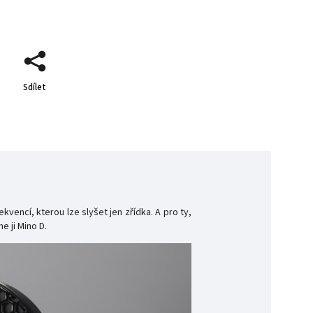
Sdílet
vencí, kterou lze slyšet jen zřídka. A pro ty,
e ji Mino D.