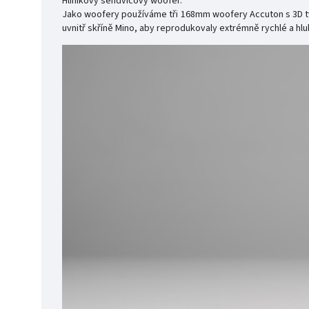
Hliníkový sendvičový woofer.
Jako woofery používáme tři 168mm woofery Accuton s 3D t
uvnitř skříně Mino, aby reprodukovaly extrémně rychlé a hlu