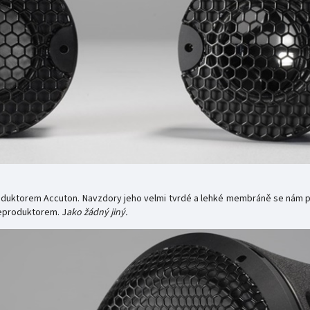
ktorem Accuton. Navzdory jeho velmi tvrdé a lehké membráně se nám pod
reproduktorem. J
ako žádný jiný.