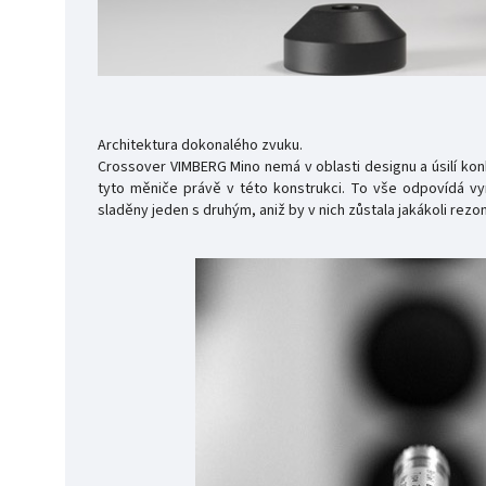
Architektura dokonalého zvuku.
Crossover VIMBERG Mino nemá v oblasti designu a úsilí konk
tyto měniče právě v této konstrukci. To vše odpovídá vy
sladěny jeden s druhým, aniž by v nich zůstala jakákoli rez