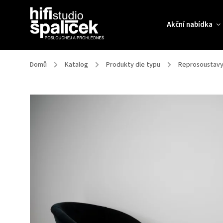
Akční nabídka
Domů
/
Katalog
/
Produkty dle typu
/
Reprosoustav