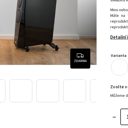
VIMBERG M
Mino nebo
Máte na 
reproduk
reproduk
Detailní
Varianta
ZDARMA
Zvolte v
Můžeme do