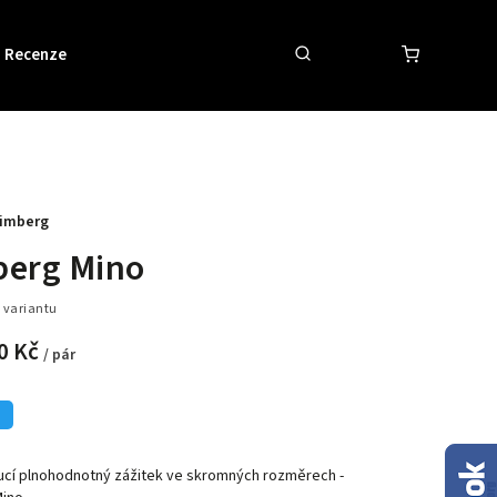
Recenze
Obchodní podmínky
Kontakty
imberg
berg Mino
 variantu
0 Kč
/ pár
cí plnohodnotný zážitek ve skromných rozměrech -