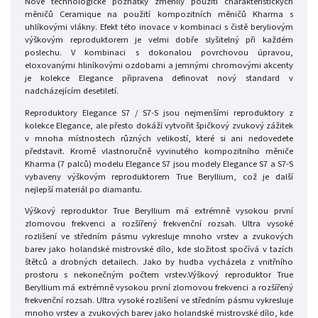
Nové technologické poznatky změnily použití charakteristických
měničů Ceramique na použití kompozitních měničů Kharma s
uhlíkovými vlákny. Efekt této inovace v kombinaci s čistě beryliovým
výškovým reproduktorem je velmi dobře slyšitelný při každém
poslechu. V kombinaci s dokonalou povrchovou úpravou,
eloxovanými hliníkovými ozdobami a jemnými chromovými akcenty
je kolekce Elegance připravena definovat nový standard v
nadcházejícím desetiletí.
Reproduktory Elegance S7 / S7-S jsou nejmenšími reproduktory z
kolekce Elegance, ale přesto dokáží vytvořit špičkový zvukový zážitek
v mnoha místnostech různých velikostí, které si ani nedovedete
představit. Kromě vlastnoručně vyvinutého kompozitního měniče
Kharma (7 palců) modelu Elegance S7 jsou modely Elegance S7 a S7-S
vybaveny výškovým reproduktorem True Beryllium, což je další
nejlepší materiál po diamantu.
Výškový reproduktor True Beryllium má extrémně vysokou první
zlomovou frekvenci a rozšířený frekvenční rozsah. Ultra vysoké
rozlišení ve středním pásmu vykresluje mnoho vrstev a zvukových
barev jako holandské mistrovské dílo, kde složitost spočívá v tazích
štětců a drobných detailech. Jako by hudba vycházela z vnitřního
prostoru s nekonečným počtem vrstev.Výškový reproduktor True
Beryllium má extrémně vysokou první zlomovou frekvenci a rozšířený
frekvenční rozsah. Ultra vysoké rozlišení ve středním pásmu vykresluje
mnoho vrstev a zvukových barev jako holandské mistrovské dílo, kde