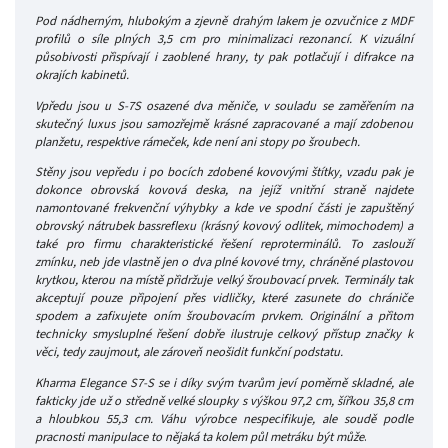
Pod nádherným, hlubokým a zjevně drahým lakem je ozvučnice z MDF
profilů o síle plných 3,5 cm pro minimalizaci rezonancí. K vizuální
působivosti přispívají i zaoblené hrany, ty pak potlačují i difrakce na
okrajích kabinetů.
Vpředu jsou u S-7S osazené dva měniče, v souladu se zaměřením na
skutečný luxus jsou samozřejmě krásné zapracované a mají zdobenou
planžetu, respektive rámeček, kde není ani stopy po šroubech.
Stěny jsou vepředu i po bocích zdobené kovovými štítky, vzadu pak je
dokonce obrovská kovová deska, na jejíž vnitřní straně najdete
namontované frekvenční výhybky a kde ve spodní části je zapuštěný
obrovský nátrubek bassreflexu (krásný kovový odlitek, mimochodem) a
také pro firmu charakteristické řešení reproterminálů. To zaslouží
zmínku, neb jde vlastně jen o dva plné kovové trny, chráněné plastovou
krytkou, kterou na místě přidržuje velký šroubovací prvek. Terminály tak
akceptují pouze připojení přes vidličky, které zasunete do chrániče
spodem a zafixujete oním šroubovacím prvkem. Originální a přitom
technicky smysluplné řešení dobře ilustruje celkový přístup značky k
věci, tedy zaujmout, ale zároveň neošidit funkční podstatu.
Kharma Elegance S7-S se i díky svým tvarům jeví poměrně skladné, ale
fakticky jde už o středně velké sloupky s výškou 97,2 cm, šířkou 35,8 cm
a hloubkou 55,3 cm. Váhu výrobce nespecifikuje, ale soudě podle
pracnosti manipulace to nějaká ta kolem půl metráku být může
.