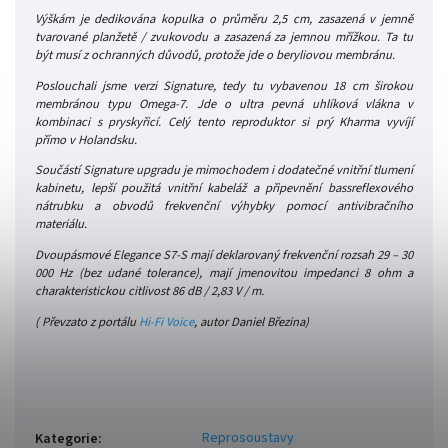
Výškám je dedikována kopulka o průměru 2,5 cm, zasazená v jemně
tvarované planžetě / zvukovodu a zasazená za jemnou mřížkou. Ta tu
být musí z ochranných důvodů, protože jde o beryliovou membránu.
Poslouchali jsme verzi Signature, tedy tu vybavenou 18 cm širokou
membránou typu Omega-7. Jde o ultra pevná uhlíková vlákna v
kombinaci s pryskyřicí. Celý tento reproduktor si prý Kharma vyvíjí
přímo v Holandsku.
Součástí Signature upgradu je mimochodem i dodatečné vnitřní tlumení
kabinetu, lepší použitá vnitřní kabeláž a připevnění bassreflexového
nátrubku a obvodů frekvenční výhybky pomocí antivibračního
materiálu.
Dvoupásmové Elegance S7-S
mají deklarovaný frekvenční rozsah 29 – 30
000 Hz (bez udané tolerance), mají jmenovitou impedanci 8 ohm a
charakteristickou citlivost 86 dB / 2,83 V / m.
( Převzato z portálu
Hi-Fi Voice
, autor Daniel Březina)
Reprosoustavy
Kategorie
: