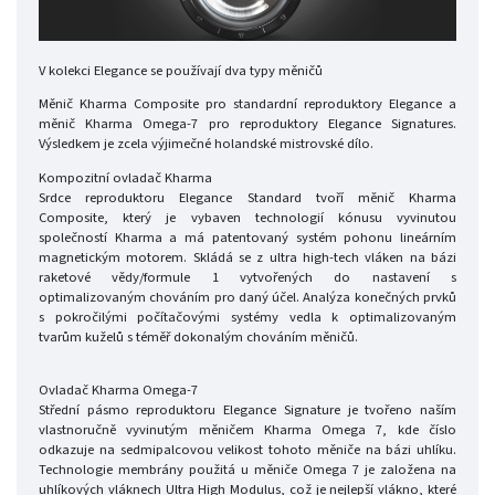
V kolekci Elegance se používají dva typy měničů
Měnič Kharma Composite pro standardní reproduktory Elegance a
měnič Kharma Omega-7 pro reproduktory Elegance Signatures.
Výsledkem je zcela výjimečné holandské mistrovské dílo.
Kompozitní ovladač Kharma
Srdce reproduktoru Elegance Standard tvoří měnič Kharma
Composite, který je vybaven technologií kónusu vyvinutou
společností Kharma a má patentovaný systém pohonu lineárním
magnetickým motorem. Skládá se z ultra high-tech vláken na bázi
raketové vědy/formule 1 vytvořených do nastavení s
optimalizovaným chováním pro daný účel. Analýza konečných prvků
s pokročilými počítačovými systémy vedla k optimalizovaným
tvarům kuželů s téměř dokonalým chováním měničů.
Ovladač Kharma Omega-7
Střední pásmo reproduktoru Elegance Signature je tvořeno naším
vlastnoručně vyvinutým měničem Kharma Omega 7, kde číslo
odkazuje na sedmipalcovou velikost tohoto měniče na bázi uhlíku.
Technologie membrány použitá u měniče Omega 7 je založena na
uhlíkových vláknech Ultra High Modulus, což je nejlepší vlákno, které