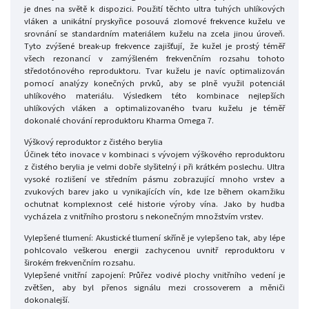
je dnes na světě k dispozici. Použití těchto ultra tuhých uhlíkových
vláken a unikátní pryskyřice posouvá zlomové frekvence kuželu ve
srovnání se standardním materiálem kuželu na zcela jinou úroveň.
Tyto zvýšené break-up frekvence zajišťují, že kužel je prostý téměř
všech rezonancí v zamýšleném frekvenčním rozsahu tohoto
středotónového reproduktoru. Tvar kuželu je navíc optimalizován
pomocí analýzy konečných prvků, aby se plně využil potenciál
uhlíkového materiálu. Výsledkem této kombinace nejlepších
uhlíkových vláken a optimalizovaného tvaru kuželu je téměř
dokonalé chování reproduktoru Kharma Omega 7.
Výškový reproduktor z čistého berylia
Účinek této inovace v kombinaci s vývojem výškového reproduktoru
z čistého berylia je velmi dobře slyšitelný i při krátkém poslechu. Ultra
vysoké rozlišení ve středním pásmu zobrazující mnoho vrstev a
zvukových barev jako u vynikajících vín, kde lze během okamžiku
ochutnat komplexnost celé historie výroby vína. Jako by hudba
vycházela z vnitřního prostoru s nekonečným množstvím vrstev.
Vylepšené tlumení: Akustické tlumení skříně je vylepšeno tak, aby lépe
pohlcovalo veškerou energii zachycenou uvnitř reproduktoru v
širokém frekvenčním rozsahu.
Vylepšené vnitřní zapojení: Průřez vodivé plochy vnitřního vedení je
zvětšen, aby byl přenos signálu mezi crossoverem a měniči
dokonalejší.