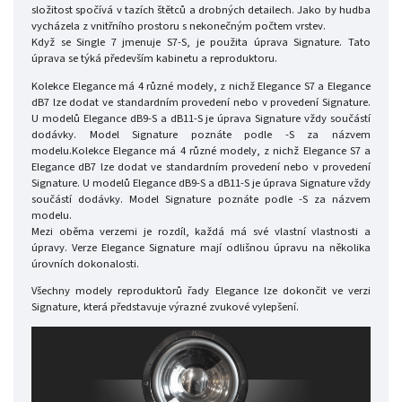
složitost spočívá v tazích štětců a drobných detailech. Jako by hudba
vycházela z vnitřního prostoru s nekonečným počtem vrstev.
Když se Single 7 jmenuje S7-S, je použita úprava Signature. Tato
úprava se týká především kabinetu a reproduktoru.
Kolekce Elegance má 4 různé modely, z nichž Elegance S7 a Elegance
dB7 lze dodat ve standardním provedení nebo v provedení Signature.
U modelů Elegance dB9-S a dB11-S je úprava Signature vždy součástí
dodávky. Model Signature poznáte podle -S za názvem
modelu.Kolekce Elegance má 4 různé modely, z nichž Elegance S7 a
Elegance dB7 lze dodat ve standardním provedení nebo v provedení
Signature. U modelů Elegance dB9-S a dB11-S je úprava Signature vždy
součástí dodávky. Model Signature poznáte podle -S za názvem
modelu.
Mezi oběma verzemi je rozdíl, každá má své vlastní vlastnosti a
úpravy. Verze Elegance Signature mají odlišnou úpravu na několika
úrovních dokonalosti.
Všechny modely reproduktorů řady Elegance lze dokončit ve verzi
Signature, která představuje výrazné zvukové vylepšení.