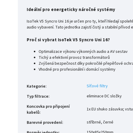
Ideální pro energeticky náročné systémy
IsoTek V5 Syncro Uni 16 je určen pro ty, kteří hledají spol
audio vybavení. Tato jednotka zajistí čistý a stabilní přív
Proč si vybrat IsoTek V5 Syncro Uni 16?
Optimalizace výkonu výkonných audio a AV sestav
Tichý a efektivní provoz transformátorů
Zvýšená bezpečnost díky pokročilé přepěťové ochr
Vhodné pro profesionální i domácí systémy
Síťové filtry
Kategorie
:
eliminace DC složky
Typ filtrace
:
Koncovka pro připojení
1x EU shuko zásuvka; vst
kabelů
:
stříbrné, černé
Barevné provedení
:
150x85x250mm
Rozměr jednotky
: