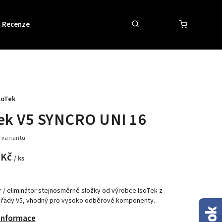
Recenze
Obchodní podmínky
Kontakty
soTek
Tek V5 SYNCRO UNI 16
 variantu
 Kč
/ ks
 / eliminátor stejnosměrné složky od výrobce IsoTek z
 řady V5,
vhodný pro vysoko odběrové komponenty.
 informace