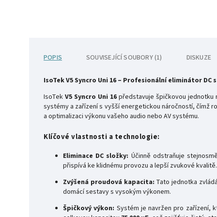
POPIS
SOUVISEJÍCÍ SOUBORY (1)
DISKUZE
IsoTek V5 Syncro Uni 16 – Profesionální eliminátor DC
IsoTek
V5 Syncro Uni 16
představuje špičkovou jednotku n
systémy a zařízení s vyšší energetickou náročností, čímž ro
a optimalizaci výkonu vašeho audio nebo AV systému.
Klíčové vlastnosti a technologie:
Eliminace DC složky:
Účinně odstraňuje stejnosměrn
přispívá ke klidnému provozu a lepší zvukové kvalitě.
Zvýšená proudová kapacita:
Tato jednotka zvlád
domácí sestavy s vysokým výkonem.
Špičkový výkon:
Systém je navržen pro zařízení, kt