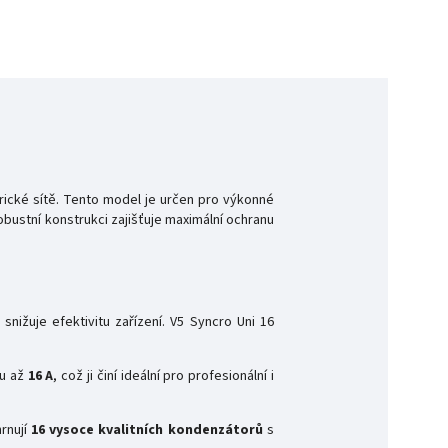
rické sítě. Tento model je určen pro výkonné
obustní konstrukci zajišťuje maximální ochranu
nižuje efektivitu zařízení. V5 Syncro Uni 16
ru až
16 A
, což ji činí ideální pro profesionální i
hrnují
16 vysoce kvalitních kondenzátorů
s