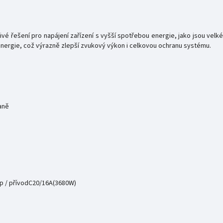
ehlivé řešení pro napájení zařízení s vyšší spotřebou energie, jako jsou vel
od energie, což výrazně zlepší zvukový výkon i celkovou ochranu systému.
aně
up / přívodC20/16A(3680W)