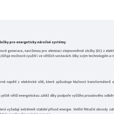
 složky pro energeticky náročné systémy
ové generace, navrženou pro eliminaci stejnosměrné složky (DC) z elekt
zšiřuje možnosti využití i ve větších sestavách. Díky svým technologiím a r
é napětí z elektrické sítě, které způsobuje hlučnost transformátorů a s
á ještě větší energetickou zátěž díky podpoře vyššího proudového odbě
erá vyžadují extrémně stabilní přívod energie. Vnitřní filtrační obvody za