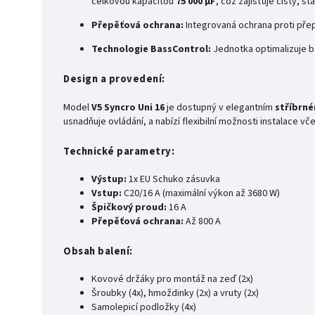
celkovou kapacitou
75 000 µF
, což zajišťuje čistý, s
Přepěťová ochrana:
Integrovaná ochrana proti pře
Technologie BassControl:
Jednotka optimalizuje ba
Design a provedení:
Model
V5 Syncro Uni 16
je dostupný v elegantním
stříbrn
usnadňuje ovládání, a nabízí flexibilní možnosti instalace v
Technické parametry:
Výstup:
1x EU Schuko zásuvka
Vstup:
C20/16 A (maximální výkon až 3680 W)
Špičkový proud:
16 A
Přepěťová ochrana:
Až 800 A
Obsah balení:
Kovové držáky pro montáž na zeď (2x)
Šroubky (4x), hmoždinky (2x) a vruty (2x)
Samolepicí podložky (4x)