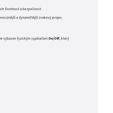
jich životnost a bezpečnost.
reciznější a dynamičtější zvukový projev.
. Je vybaven fyzickým vypínačem
On/Off
, který