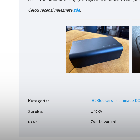
Celou recenzi naleznete
zde
.
DC Blockers - eliminace DC
Kategorie
:
2 roky
Záruka
:
Zvolte variantu
EAN
: