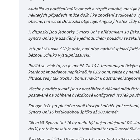
Audofilovo potěšení může omezit a ztrpčit mnohé, mezi jiným
některých případech může dojít i ke zhoršení zvukového vý
obecně, tím víc se DC složka objevuje. Anglický IsoTek vždy 
K dispozici jsou jednotky Syncro Uni s přídomkem 10 (jak
Syncro Uni 16 je uzavřený v jednoduchém pouzdru se zakula
Vstupní zásuvka C20 je dole, nad ní se nachází spínací jistič 
běžnou Schuko výstupní zásuvku.
Počítá se však to, co je uvnitř. Za 16 A termomagnetickým j
kteréhož impedance nepřekračuje 0,02 ohm, takže by neměl 
filtrace, tedy tak trochu „bonus navíc“ k odstranění stejnos
Všechny vodiče uvnitř jsou z postříbřené vláknité mědi čisto
postavené na oblíbené hvězdicové konfiguraci. IsoTek používá
Energie teče po plošném spoji tlustými měděnými cestami, v 
Syncro Uni 16 krátkodobou špičku až 500 Ampér.
Cílem V5 Syncro Uni 16 by mělo být nejen odejmout DC složku
delší, protože nesaturovaný transformátor tolik nezahřívá a
Šasi filtru má šířku 15 cm, výšku 8,5 cm a hloubku 25 cm, při