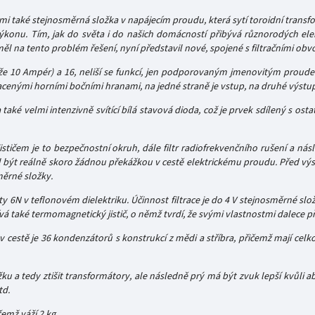
i také stejnosměrná složka v napájecím proudu, která sytí toroidní transf
konu. Tím, jak do světa i do našich domácností přibývá různorodých elekt
měl na tento problém řešení, nyní představil nové, spojené s filtračními obv
ože 10 Ampér) a 16, neliší se funkcí, jen podporovaným jmenovitým proud
cenými horními bočními hranami, na jedné straně je vstup, na druhé výstu
a také velmi intenzivně svítící bílá stavová dioda, což je prvek sdílený s ost
ističem je to bezpečnostní okruh, dále filtr radiofrekvenčního rušení a ná
být reálně skoro žádnou překážkou v cestě elektrickému proudu. Před výst
měrné složky.
ty 6N v teflonovém dielektriku. Účinnost filtrace je do 4 V stejnosměrné sl
 také termomagnetický jistič, o němž tvrdí, že svými vlastnostmi dalece pře
cestě je 36 kondenzátorů s konstrukcí z mědi a stříbra, přičemž mají celko
 a tedy ztišit transformátory, ale následně prý má být zvuk lepší kvůli ab
td.
čemž váží 2 kg.