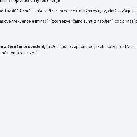
tabilní a nepřerušovaný tok energie.
pětí až
800 A
chrání vaše zařízení před elektrickými výkyvy, čímž zvyšuje je
sové frekvence eliminací nízkofrekvenčního šumu z napájení, což přináší p
ém a černém provedení
, takže snadno zapadne do jakéhokoliv prostředí
četně montáže na zeď.