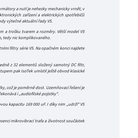
ormátory a nutí je nehezky mechanicky vrnět, v
ronických zařízení a elektrických spotřebičů
ody výtečné aktuální řady V5.
em a trošku tvarem a rozměry. Větší model V5
p, tedy nic komplikovaného.
atními filtry série V5. Na opačném konci najdete
sledně z 32 elementů složený samotný DC filtr,
upem pak IsoTek umístil ještě obvod klasické
ožky, což je poměrně dost. Uzemňovací řešení je
konává i „audiofilské pojistky“.
vou kapacitu 169 000 uF. I díky nim „udrží“ V5
senci mikrovibrací trafa a životnost součástek