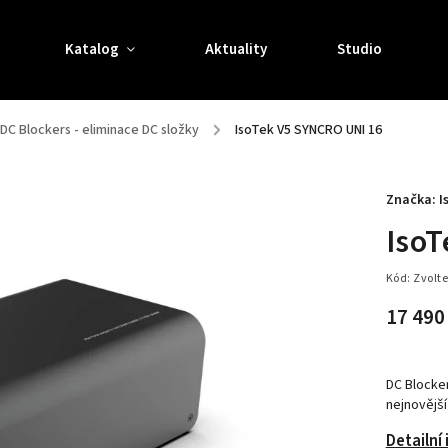
Katalog
Aktuality
Studio
DC Blockers - eliminace DC složky
/
IsoTek V5 SYNCRO UNI 16
Značka:
I
Iso
Kód:
Zvolte
17 490
DC Blocker
nejnovější
Detailní