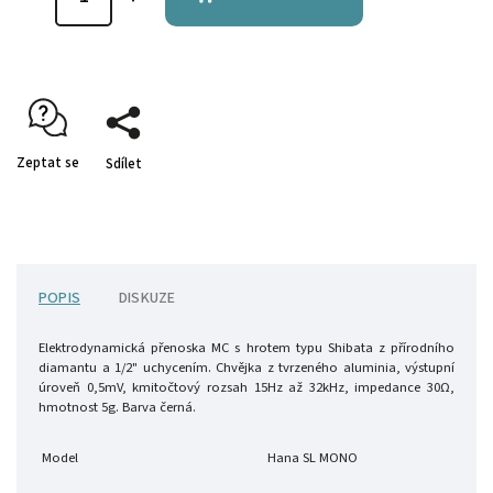
Zeptat se
Sdílet
POPIS
DISKUZE
Elektrodynamická přenoska MC s hrotem typu Shibata z přírodního
diamantu a 1/2" uchycením. Chvějka z tvrzeného aluminia, výstupní
úroveň 0,5mV, kmitočtový rozsah 15Hz až 32kHz, impedance 30Ω,
hmotnost 5g. Barva černá.
Model
Hana SL MONO