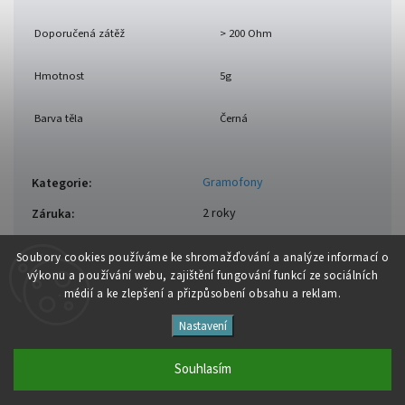
Doporučená zátěž
> 200 Ohm
Hmotnost
5g
Barva těla
Černá
Gramofony
Kategorie
:
2 roky
Záruka
:
Soubory cooki
es používáme ke shromažďování a analýze informací o
výkonu a používání webu, zajištění fungování funkcí ze sociálních
médií a ke zlepšení a přizpůsobení obsahu a reklam.
Nastavení
Copyright 2026
Studio Špalíček
. Všechna práva vyhrazena.
Upravit nastavení cookies
Souhlasím
Vytvořil
Shoptet
| Design
Shoptak.cz