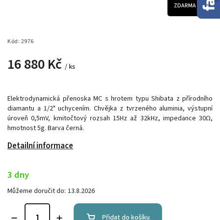
ZDARMA
Kód:
2976
16 880 Kč
/ ks
Elektrodynamická přenoska MC s hrotem typu Shibata z přírodního
diamantu a 1/2" uchycením. Chvějka z tvrzeného aluminia, výstupní
úroveň 0,5mV, kmitočtový rozsah 15Hz až 32kHz, impedance 30Ω,
hmotnost 5g. Barva černá.
Detailní informace
3 dny
Můžeme doručit do:
13.8.2026
Přidat do košíku