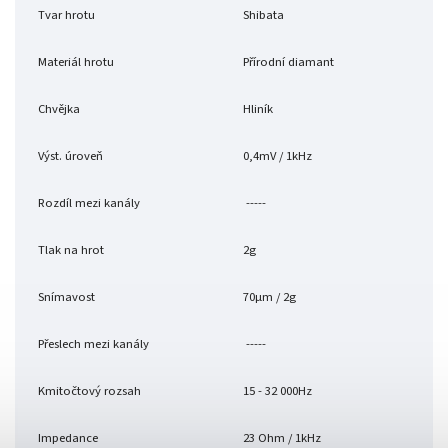
Tvar hrotu
Shibata
Materiál hrotu
Přírodní diamant
Chvějka
Hliník
Výst. úroveň
0,4mV / 1kHz
Rozdíl mezi kanály
-----
Tlak na hrot
2g
Snímavost
70μm / 2g
Přeslech mezi kanály
-----
Kmitočtový rozsah
15 - 32 000Hz
Impedance
23 Ohm / 1kHz