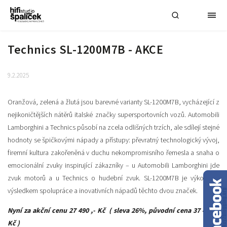
Technics SL-1200M7B - AKCE
9.2.2025
Oranžová, zelená a žlutá jsou barevné varianty SL-1200M7B, vycházející z
nejikoničtějších nátěrů italské značky supersportovních vozů. Automobili
Lamborghini a Technics působí na zcela odlišných trzích, ale sdílejí stejné
hodnoty se špičkovými nápady a přístupy: převratný technologický vývoj,
firemní kultura zakořeněná v duchu nekompromisního řemesla a snaha o
emocionální zvuky inspirující zákazníky – u Automobili Lamborghini jde
zvuk motorů a u Technics o hudební zvuk. SL-1200M7B je výkonným
výsledkem spolupráce a inovativních nápadů těchto dvou značek.
Nyní za akční cenu 27 490 ,- Kč ( sleva 26%, původní cena 37 490 ,-
Kč )