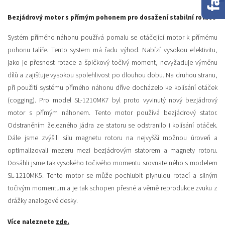
Bezjádrový motor s přímým pohonem pro dosažení stabilní rotace
Systém přímého náhonu používá pomalu se otáčející motor k přímému
pohonu talíře. Tento system má řadu výhod. Nabízí vysokou efektivitu,
jako je přesnost rotace a špičkový točivý moment, nevyžaduje výměnu
dílů a zajišťuje vysokou spolehlivost po dlouhou dobu. Na druhou stranu,
při použití systému přímého náhonu dříve docházelo ke kolísání otáček
(cogging). Pro model SL-1210MK7 byl proto vyvinutý nový bezjádrový
motor s přímým náhonem. Tento motor používá bezjádrový stator.
Odstraněním železného jádra ze statoru se odstranilo i kolísání otáček.
Dále jsme zvýšili sílu magnetu rotoru na nejvyšší možnou úroveň a
optimalizovali mezeru mezi bezjádrovým statorem a magnety rotoru.
Dosáhli jsme tak vysokého točivého momentu srovnatelného s modelem
SL-1210MK5. Tento motor se může pochlubit plynulou rotací a silným
točivým momentum a je tak schopen přesné a věrně reprodukce zvuku z
drážky analogové desky.
Více naleznete
zde.