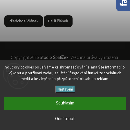
Předchozí článek
Další článek
Copyright 2026
Studio Špalíček
. Všechna práva vyhrazena.
Upravit nastavení cookies
Soubory cooki
es používáme ke shromažďování a analýze informací o
Vytvořil
Shoptet
| Design
Shoptak.cz
výkonu a používání webu, zajištění fungování funkcí ze sociálních
médií a ke zlepšení a přizpůsobení obsahu a reklam.
Nastavení
Souhlasím
Odmítnout