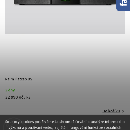
Naim Flatcap XS
3 dny
32 990 Kč
/ ks
Do košíku
Soubory cooki
es používáme ke shromažďování a analýze informací o
výkonu a používání webu, zajištění fungování funkcí ze sociálních