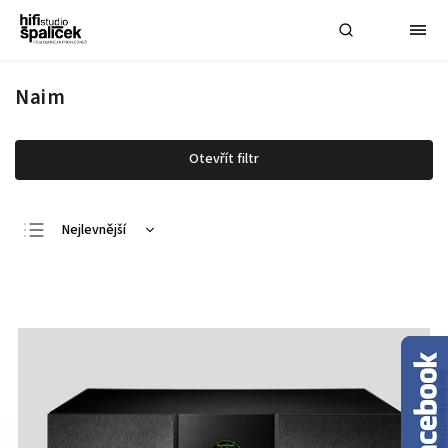
Naim
Otevřít filtr
Nejlevnější
Nejdražší
Nejprodávanější
Abecedně