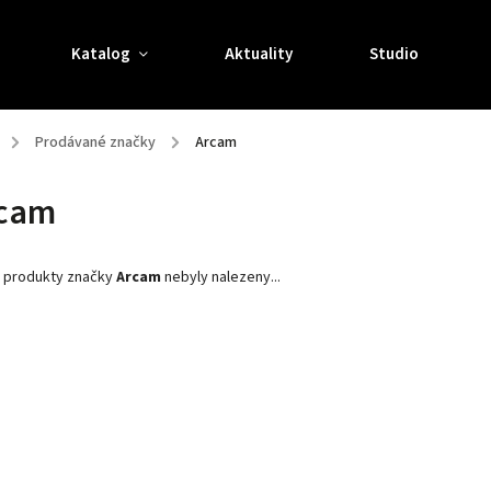
Katalog
Aktuality
Studio
/
Prodávané značky
/
Arcam
cam
 produkty značky
Arcam
nebyly nalezeny...