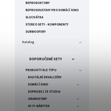
REPRODUKTORY
REPROSOUSTAVY PRO DOMÁCÍ KINO
SLUCHÁTKA
STEREO SETY - KOMPONENTY
SUBWOOFERY
Katalog
DOPORUČENÉ SETY
PRODUKTY DLE TYPU
DIGITÁLNÍ EKVALIZÉRY
DOMÁCÍ KINO
DOPRODEJ ZE STUDIA
GRAMOFONY
HI-FI NÁBYTEK