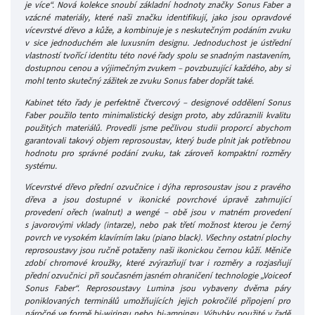
je více“. Nová kolekce snoubí základní hodnoty značky Sonus Faber a
vzácné materiály, které naši značku identifikují, jako jsou opravdové
vícevrstvé dřevo a kůže, a kombinuje je s neskutečným podáním zvuku
v sice jednoduchém ale luxusním designu. Jednoduchost je ústřední
vlastností tvořící identitu této nové řady spolu se snadným nastavením,
dostupnou cenou a výjimečným zvukem – povzbuzující každého, aby si
mohl tento skutečný zážitek ze zvuku Sonus faber dopřát také.
Kabinet této řady je perfektně čtvercový – designové oddělení Sonus
Faber použilo tento minimalistický design proto, aby zdůraznili kvalitu
použitých materiálů. Provedli jsme pečlivou studii proporcí abychom
garantovali takový objem reprosoustav, který bude plnit jak potřebnou
hodnotu pro správné podání zvuku, tak zároveň kompaktní rozměry
systému.
Vícevrstvé dřevo přední ozvučnice i dýha reprosoustav jsou z pravého
dřeva a jsou dostupné v ikonické povrchové úpravě zahrnující
provedení ořech (walnut) a wengé – obě jsou v matném provedení
s javorovými vklady (intarze), nebo pak třetí možnost kterou je černý
povrch ve vysokém klavírním laku (piano black). Všechny ostatní plochy
reprosoustavy jsou ručně potaženy naši ikonickou černou kůží. Měniče
zdobí chromové kroužky, které zvýrazňují tvar i rozměry a rozjasňují
přední ozvučnici při současném jasném ohraničení technologie „Voiceof
Sonus Faber“. Reprosoustavy Lumina jsou vybaveny dvěma páry
poniklovaných terminálů umožňujících jejich pokročilé připojení pro
náročné ve formě bi-wiringu nebo bi-ampingu. Výhybky použité v řadě