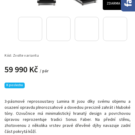
ZDARMA
Kód:
Zvolte variantu
59 990 Kč
/ pár
K poslechu
3-pásmové reprosoustavy Lumina III
jsou díky svému objemu a
osazení opravdu plnorozsahové a dovedou precizně zahrát i hluboké
tóny. Ozvučnice má minimalistický hranatý design a povrchovou
úpravou reprozentuje tradici Sonus Faber. Na přední stěnu,
zhotovenou z několika vrstev pravé dřevěné dýhy navazuje zadní
část pokrytá kůží.