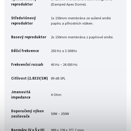
reproduktor
(Damped Apex Dome).
Středotónový
1x 150mm membrána ze sušené směsi
reproduktor
papíru a přírodních vláken.
Basový reproduktor
2x 150mm membrána z papírové směsi.
Dělící frekvence
250 Hz a 3.500Hz
Frekvenční rozsah
40 Hz – 24.000 Hz
Citlivost (2.831V/1M)
89 dB SPL
Jmenovitá
4 Ohm
impedance
Doporučený výkon
50W – 250W
zesilovače
Rozměry (V x Š x H)
989 x 228 x 277,7 mm