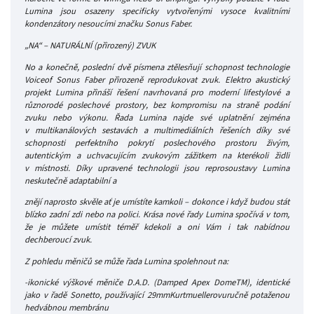
Lumina jsou osazeny specificky vytvořenými vysoce kvalitními
kondenzátory nesoucími značku Sonus Faber.
„NA“ – NATURÁLNÍ (přirozený) ZVUK
No a konečně, poslední dvě písmena ztělesňují schopnost technologie
Voiceof Sonus Faber přirozeně reprodukovat zvuk. Elektro akustický
projekt Lumina přináší řešení navrhovaná pro moderní lifestylové a
různorodé poslechové prostory, bez kompromisu na straně podání
zvuku nebo výkonu. Řada Lumina najde své uplatnění zejména
v multikanálových sestavách a multimediálních řešeních díky své
schopnosti perfektního pokrytí poslechového prostoru živým,
autentickým a uchvacujícím zvukovým zážitkem na kterékoli židli
v místnosti. Díky upravené technologii jsou reprosoustavy Lumina
neskutečně adaptabilní a
znějí naprosto skvěle ať je umístíte kamkoli – dokonce i když budou stát
blízko zadní zdi nebo na polici. Krása nové řady Lumina spočívá v tom,
že je můžete umístit téměř kdekoli a oni Vám i tak nabídnou
dechberoucí zvuk.
Z pohledu měničů se může řada Lumina spolehnout na:
-ikonické výškové měniče D.A.D. (Damped Apex DomeTM), identické
jako v řadě Sonetto, používající 29mmKurtmuellerovuručně potaženou
hedvábnou membránu