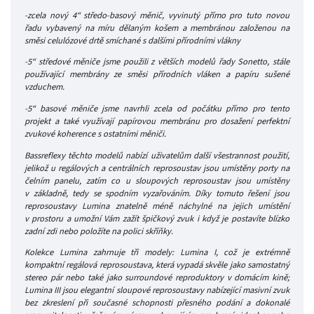
-zcela nový 4“ středo-basový měnič, vyvinutý přímo pro tuto novou
řadu vybavený na míru dělaným košem a membránou založenou na
směsi celulózové drtě smíchané s dalšími přírodními vlákny
-5“ středové měniče jsme použili z větších modelů řady Sonetto, stále
používající membrány ze směsi přírodních vláken a papíru sušené
vzduchem.
-5“ basové měniče jsme navrhli zcela od počátku přímo pro tento
projekt a také využívají papírovou membránu pro dosažení perfektní
zvukové koherence s ostatními měniči.
Bassreflexy těchto modelů nabízí uživatelům další všestrannost použití,
jelikož u regálových a centrálních reprosoustav jsou umístěny porty na
čelním panelu, zatím co u sloupových reprosoustav jsou umístěny
v základně, tedy se spodním vyzařováním. Díky tomuto řešení jsou
reprosoustavy Lumina znatelně méně náchylné na jejich umístění
v prostoru a umožní Vám zažít špičkový zvuk i když je postavíte blízko
zadní zdi nebo položíte na polici skříňky.
Kolekce Lumina zahrnuje tři modely: Lumina I, což je extrémně
kompaktní regálová reprosoustava, která vypadá skvěle jako samostatný
stereo pár nebo také jako surroundové reproduktory v domácím kině;
Lumina III jsou elegantní sloupové reprosoustavy nabízející masivní zvuk
bez zkreslení při současné schopnosti přesného podání a dokonalé