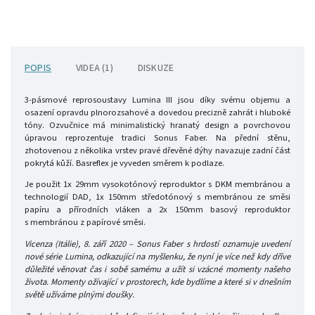
POPIS
VIDEA (1)
DISKUZE
3-pásmové reprosoustavy Lumina III
jsou díky svému objemu a
osazení opravdu plnorozsahové a dovedou precizně zahrát i hluboké
tóny. Ozvučnice má minimalistický hranatý design a povrchovou
úpravou reprozentuje tradici Sonus Faber. Na přední stěnu,
zhotovenou z několika vrstev pravé dřevěné dýhy navazuje zadní část
pokrytá kůží. Basreflex je vyveden směrem k podlaze.
Je použit 1x 29mm vysokotónový reproduktor s DKM membránou a
technologií DAD, 1x 150mm středotónový s membránou ze směsi
papíru a přírodních vláken a 2x 150mm basový reproduktor
s membránou z papírové směsi.
Vicenza (Itálie), 8. září 2020 – Sonus Faber s hrdostí oznamuje uvedení
nové série Lumina, odkazující na myšlenku, že nyní je více než kdy dříve
důležité věnovat čas i sobě samému a užít si vzácné momenty našeho
života. Momenty ožívající v prostorech, kde bydlíme a které si v dnešním
světě užíváme plnými doušky.