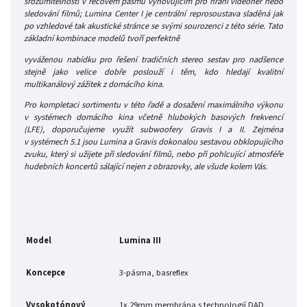
srozumitelnosti v řečovém pásmu vyhovujícím pro hraní videoher nebo
sledování filmů; Lumina Center I je centrální reprosoustava sladěná jak
po vzhledové tak akustické stránce se svými sourozenci z této série. Tato
základní kombinace modelů tvoří perfektně
vyváženou nabídku pro řešení tradičních stereo sestav pro nadšence
stejně jako velice dobře poslouží i těm, kdo hledají kvalitní
multikanálový zážitek z domácího kina.
Pro kompletaci sortimentu v této řadě a dosažení maximálního výkonu
v systémech domácího kina včetně hlubokých basových frekvencí
(LFE), doporučujeme využít subwoofery Gravis I a II. Zejména
v systémech 5.1 jsou Lumina a Gravis dokonalou sestavou obklopujícího
zvuku, který si užijete při sledování filmů, nebo při pohlcující atmosféře
hudebních koncertů sálající nejen z obrazovky, ale všude kolem Vás.
Model
Lumina III
Koncepce
3-pásma, basreflex
Vysokotónový
1x 29mm membrána s technologií DAD