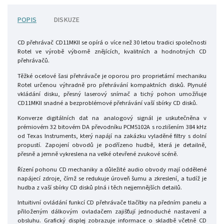
POPIS
DISKUZE
CD přehrávač CD11MKII se opírá o více než 30 letou tradici společnosti
Rotel ve výrobě výborně znějících, kvalitních a hodnotných CD
přehrávačů.
Těžké ocelové šasi přehrávače je oporou pro proprietární mechaniku
Rotel určenou výhradně pro přehrávání kompaktních disků. Plynulé
vkládání disku, přesný laserový snímač a tichý pohon umožňuje
CD11MKII snadné a bezproblémové přehrávání vaší sbírky CD disků.
Konverze digitálních dat na analogový signál je uskutečněna v
prémiovém 32 bitovém DA převodníku PCM5102A s rozlišením 384 kHz
od Texas Instruments, který napájí na zakázku vyladěné filtry s dolní
propustí. Zapojení obvodů je podřízeno hudbě, která je detailně,
přesně a jemně vykreslena na velké otevřené zvukové scéně.
Řízení pohonu CD mechaniky a důležité audio obvody mají oddělené
napájecí zdroje, čímž se redukuje úroveň šumu a zkreslení, a tudíž je
hudba z vaší sbírky CD disků plná i těch nejjemnějších detailů.
Intuitivní ovládání funkcí CD přehrávače tlačítky na předním panelu a
přiloženým dálkovým ovladačem zajišťují jednoduché nastavení a
obsluhu. Grafický displej zobrazuje informace o skladbě včetně CD