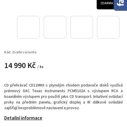
ZDARMA
Kód:
Zvolte variantu
14 990 Kč
/ ks
CD přehrávač CD11MKII s plynulým chodem podavače disků využívá
prémiový DAC Texas Instruments PCM5102A s výstupem RCA a
koaxiálním výstupem pro použití jako CD transport. Intuitivní ovládací
prvky na předním panelu, grafický displej a IR dálkové ovládání
zajišťují bezproblémové nastavení a provoz.
Detailní informace