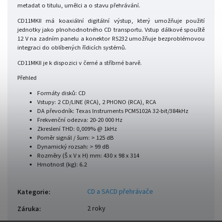
metadat o titulu, umělci a o stavu přehrávání.
CD11MKII má koaxiální digitální výstup, který umožňuje použití
jednotky jako plnohodnotného CD transportu. Vstup dálkové spouště
12 V na zadním panelu a konektor RS232 umožňuje bezproblémovou
integraci do oblíbených řídicích systémů.
CD11MKII je k dispozici v černé a stříbrné barvě.
Přehled
Formáty disků: CD
Vstupy:
2 CD/LINE (RCA), 2 PHONO (RCA), RCA
DA převodník: Texas Instruments PCM5102A 32-bit/384kHz
Frekvenční odezva: 20-20 000 Hz
Zkreslení THD: 0,009% @ 1kHz
Poměr signál / šum: > 125 dB
Dynamický rozsah: > 99 dB
Rozměry (Š x V x H) mm: 430 x 98 x 314
Hmotnost (kg): 6.2
CD a SACD přehrávače
Kategorie
:
2 roky
Záruka
: