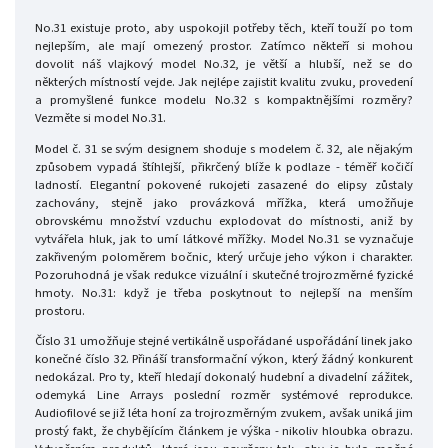
No.31 existuje proto, aby uspokojil potřeby těch, kteří touží po tom
nejlepším, ale mají omezený prostor. Zatímco někteří si mohou
dovolit náš vlajkový model No.32, je větší a hlubší, než se do
některých místností vejde. Jak nejlépe zajistit kvalitu zvuku, provedení
a promyšlené funkce modelu No.32 s kompaktnějšími rozměry?
Vezměte si model No.31.
Model č. 31 se svým designem shoduje s modelem č. 32, ale nějakým
způsobem vypadá štíhlejší, přikrčený blíže k podlaze - téměř kočičí
ladností. Elegantní pokovené rukojeti zasazené do elipsy zůstaly
zachovány, stejně jako provázková mřížka, která umožňuje
obrovskému množství vzduchu explodovat do místnosti, aniž by
vytvářela hluk, jak to umí látkové mřížky. Model No.31 se vyznačuje
zakřiveným poloměrem bočnic, který určuje jeho výkon i charakter.
Pozoruhodná je však redukce vizuální i skutečné trojrozměrné fyzické
hmoty. No.31: když je třeba poskytnout to nejlepší na menším
prostoru.
Číslo 31 umožňuje stejné vertikálně uspořádané uspořádání linek jako
konečné číslo 32. Přináší transformační výkon, který žádný konkurent
nedokázal. Pro ty, kteří hledají dokonalý hudební a divadelní zážitek,
odemyká Line Arrays poslední rozměr systémové reprodukce.
Audiofilové se již léta honí za trojrozměrným zvukem, avšak uniká jim
prostý fakt, že chybějícím článkem je výška - nikoliv hloubka obrazu.