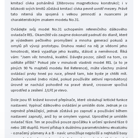
kmitací cívka poháněná 13librovou magnetickou konstrukcí; i v
blízkosti svých limitů zůstává kmitací cívka pevně uvnitř mezery. Právě
tato niterná síla spojená s velkou jemností a nuancemi je
charakteristickým znakem modelu No.31.
Ovládejte svůj model No.31 uchopením referenčního dálkového
ovladače REL. Okamžitě vás zaujme dokonalé padnutí do dlaně, které
je výsledkem pečlivého promyšlení a mnoha generací pokusů a
omylů při vývoji prototypu. Druhou reakcí na něj je vědomí jeho
hmotnosti, která vyjadřuje jeho kvalitu, stálost a neměnnost. Říká
vám: "Jsem věc hmotná, kvalitní. Dávejte pozor, záleží na tom, co
uděláte příště." Pokud jste v minulosti vlastnili model REL (a to je
plných 90 % majitelů modelu Rel Reference), máte všechny známé
ovládací prvky hned po ruce, přesně tam, kde byste je chtěli mít.
Zesílení vysoké (nebo nízké, pokud používáte aktivní reproduktory)
úrovně se nachází pohodlně na pravé straně, crossover spočívá
uprostřed a zesílení .1/LFE je vlevo.
Dole jsou tři krásné kovové přepínače, které obsluhují kritické funkce
nastavení. Vypínač dálkového ovládání je umístěn dole. Jednak je co
nejméně překážející, jednak zůstává po zapnutí a používání během
nastavení zapnutý, aniž by se omylem vypnul. Uprostřed je umístěn
ovladač fáze. Ten se používá pouze zpočátku k určení správné fáze 0
nebo 180 stupňů. Horní přístup k duálnímu parametrickému ekvalizéru
- označený písmeny A a B - navíc umožňuje nejplošší a nejhlubší basy