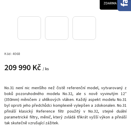
ZDARMA
Kód:
4068
209 990 Kč
/ ks
No.31 není nic menšího než čistě referenční model, vytvarovaný z
boků pozoruhodného modelu No.32, ale s nově vyvinutým 12″
(350mm) měničem z uhlíkových vláken. Každý aspekt modelu No.31
byl oproti jeho předchůdci komplexně vylepšen a zdokonalen. No.31
přináší klasický Reference filtr použitý v No.32, stejné duální
parametrické filtry, měnič, který zvládá třikrát vyšší výkon a přináší
tak skutečně vzrušující zážitek.