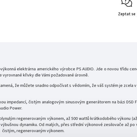
Zeptat se
kovýkonná elektrárna amerického výrobce
PS AUDIO. Jde o novou třídu ce
ce vyrovnané křivky dle Vámi požadované úrovně.
znamená, že můžete snadno odpočívat s vědomím, že váš systém je zcela v 
ízkou impedancí, čistým analogovým sinusovým generátorem na bázi DSD
 Audio Power.
plynulým regenerovaným výkonem, až 500 wattů krátkodobého výkonu (až
o výbušnou dynamiku. Od malých, přes střední výkonové zesilovače až po 
již čistým, regenerovaným výkonem.