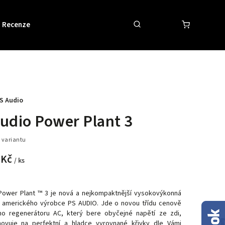
Recenze
Obchodní podmínky
Kontakty
S Audio
udio Power Plant 3
 variantu
 Kč
/ ks
 Power Plant ™ 3 je nová a nejkompaktnější vysokovýkonná
a amerického výrobce
PS AUDIO. Jde o novou třídu cenově
o regenerátoru AC, který bere obyčejné napětí ze zdi,
ovuje na perfektní a hladce vyrovnané křivky dle Vámi