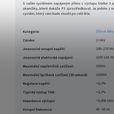
S vaším systémem napájeným přímo z výstupu Stellar 3 j
okamžiky, které dokáže P3 zprostředkovat. Je jedním z nej
systém, který vám bude sloužit po celá léta.
Síťové filtr
Kategorie
:
2 roky
Záruka
:
200–270 VA
Jmenovité vstupní napětí
:
230V 10A 50
Jmenovité elektrické napájení
:
300VA
Maximální nepřetržité zatížení
:
1000VA
Maximální špičkové zatížení (30 sekund)
:
<0,2%
Regulace napětí
:
<0,3%
Typický výstup THD
:
<0,008 ohm
Impedance výstupu
:
45 - 65 Hz
Vstupní frekvence
: