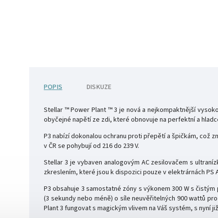
POPIS
DISKUZE
Stellar ™ Power Plant ™ 3 je nová a nejkompaktnější vyso
obyčejné napětí ze zdi, které obnovuje na perfektní a hlad
P3 nabízí dokonalou ochranu proti přepětí a špičkám, což 
v ČR se pohybují od 216 do 239 V.
Stellar 3 je vybaven analogovým AC zesilovačem s ultran
zkreslením, které jsou k dispozici pouze v elektrárnách PS
P3 obsahuje 3 samostatné zóny s výkonem 300 W s čistým 
(3 sekundy nebo méně) o síle neuvěřitelných 900 wattů pr
Plant 3 fungovat s magickým vlivem na Váš systém, s nyní 