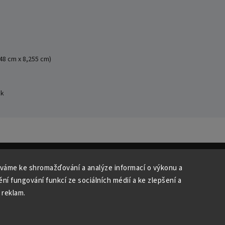
,48 cm x 8,255 cm)
ck
váme ke shromažďování a analýze informací o výkonu a
ní fungování funkcí ze sociálních médií a ke zlepšení a
Copyright 2026
Studio Špalíček
. Všechna práva vyhrazena.
 reklam.
Upravit nastavení cookies
Vytvořil
Shoptet
| Design
Shoptak.cz