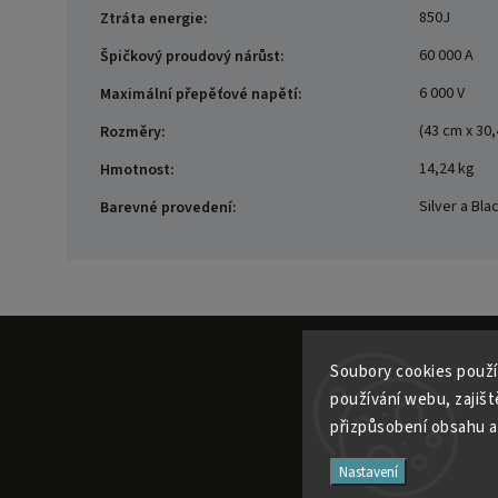
850J
Ztráta energie
:
60 000 A
Špičkový proudový nárůst
:
6 000 V
Maximální přepěťové napětí
:
(43 cm x 30
Rozměry
:
14,24 kg
Hmotnost
:
Silver a Bla
Barevné provedení
:
Soubory cooki
es použí
používání webu, zajiště
přizpůsobení obsahu a
Nastavení