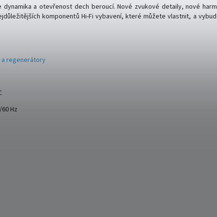
e dynamika a otevřenost dech beroucí. Nové zvukové detaily, nové harm
důležitějších komponentů Hi-Fi vybavení, které můžete vlastnit, a vybudo
y a regenerátory
C
/60 Hz