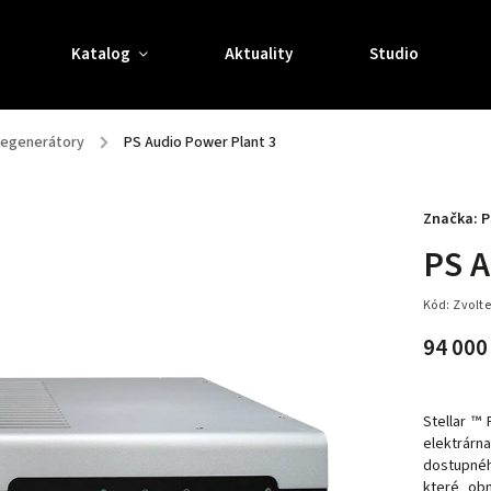
Katalog
Aktuality
Studio
 regenerátory
/
PS Audio Power Plant 3
Značka:
P
PS A
Kód:
Zvolte
94 000
Stellar ™
elektrárn
dostupnéh
které obn