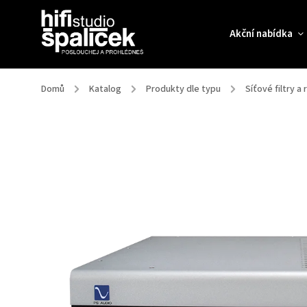
Akční nabídka
Domů
/
Katalog
/
Produkty dle typu
/
Síťové filtry a