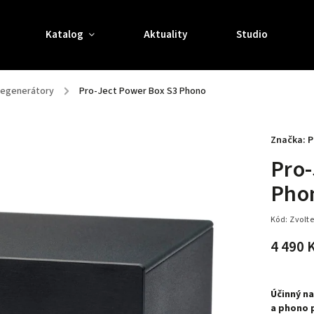
Katalog
Aktuality
Studio
 regenerátory
/
Pro-Ject Power Box S3 Phono
Značka:
P
Pro-
Pho
Kód:
Zvolte
4 490 
Účinný na
a phono p