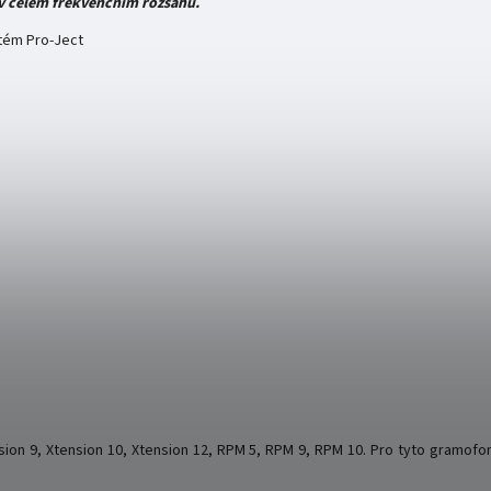
 v celém frekvenčním rozsahu.
tém Pro-Ject
m
nsion 9, Xtension 10, Xtension 12, RPM 5, RPM 9, RPM 10. Pro tyto gram