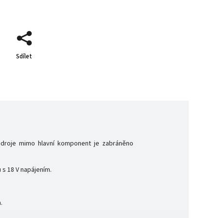
Sdílet
 zdroje mimo hlavní komponent je zabráněno
 s 18 V napájením.
m.