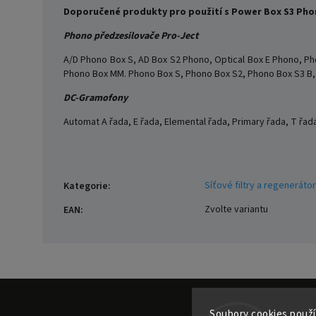
Doporučené produkty pro použití s Power Box S3 Pho
Phono předzesilovače Pro-Ject
A/D Phono Box S, AD Box S2 Phono, Optical Box E Phono, P
Phono Box MM. Phono Box S, Phono Box S2, Phono Box S3 B, 
DC-Gramofony
Automat A řada, E řada, Elemental řada, Primary řada, T řada
Síťové filtry a regeneráto
Kategorie
:
Zvolte variantu
EAN
:
Soubory cooki
es použí