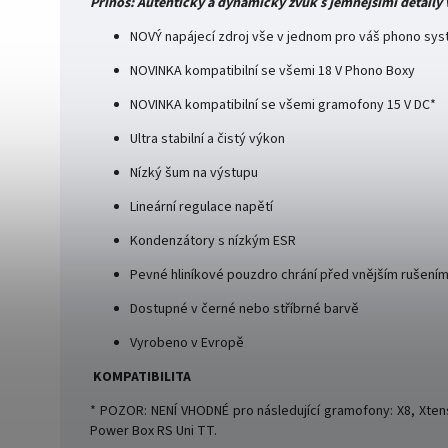
Přínos: Autentický a dynamický zvuk s jemnějšími detaily
NOVÝ napájecí zdroj vše v jednom pro váš phono sys
NOVINKA kompatibilní se všemi 18 V Phono Boxy
NOVINKA kompatibilní se všemi gramofony 15 V DC*
Ultra stabilní a čistý výkon
Nízký šum na výstupu
Lineární regulace napětí
Kondenzátory s nízkým ESR
Pevné hliníkové pouzdro chrání před vnějším rušení
Dostupné v černé nebo stříbrné barvě
Vyrobeno v Evropě
KOMPATIBILITA
* POZOR: NENÍ VHODNÉ pro následující gramofony: X8, Xte
Power Box RS Uni TT.