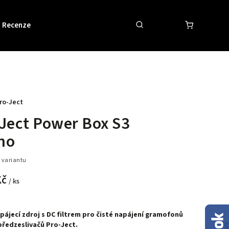
Recenze
Obchodní podmínky
Kontakty
ro-Ject
Ject Power Box S3
no
 variantu
Kč
/ ks
pájecí zdroj s DC filtrem pro čisté napájení gramofonů
ředzeslivačů Pro-Ject.