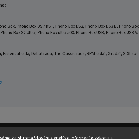
no:
hono Box, Phono Box DS / DS+, Phono Box DS2, Phono Box DS3 B,
Phono Box 
Phono Box S2 Ultra, Phono Box ultra 500, Phono Box USB, Phono Box USB V
, Essential řada, Debut řada, The Classic řada, RPM řada*, X řada*, S-Shape, 
ry
váme ke shromažďování a analýze informací o výkonu a