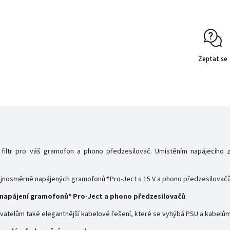
Zeptat se
cí filtr pro váš gramofon a phono předzesilovač. Umístěním napájecího
stejnosměrně napájených gramofonů
*
Pro-Ject s 15 V a phono předzesilovačů
o napájení gramofonů* Pro-Ject a phono předzesilovačů
.
vatelům také elegantnější kabelové řešení, které se vyhýbá PSU a kabelů