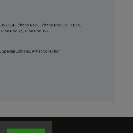
DS2 USB, Phono Box E, Phono Box E BT / BT5,
, Tube Box S2, Tube Box DS2
Special Editions, Artist Collection