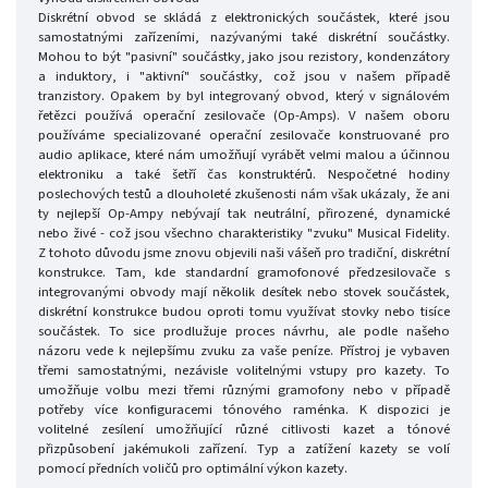
Diskrétní obvod se skládá z elektronických součástek, které jsou
samostatnými zařízeními, nazývanými také diskrétní součástky.
Mohou to být "pasivní" součástky, jako jsou rezistory, kondenzátory
a induktory, i "aktivní" součástky, což jsou v našem případě
tranzistory. Opakem by byl integrovaný obvod, který v signálovém
řetězci používá operační zesilovače (Op-Amps). V našem oboru
používáme specializované operační zesilovače konstruované pro
audio aplikace, které nám umožňují vyrábět velmi malou a účinnou
elektroniku a také šetří čas konstruktérů. Nespočetné hodiny
poslechových testů a dlouholeté zkušenosti nám však ukázaly, že ani
ty nejlepší Op-Ampy nebývají tak neutrální, přirozené, dynamické
nebo živé - což jsou všechno charakteristiky "zvuku" Musical Fidelity.
Z tohoto důvodu jsme znovu objevili naši vášeň pro tradiční, diskrétní
konstrukce. Tam, kde standardní gramofonové předzesilovače s
integrovanými obvody mají několik desítek nebo stovek součástek,
diskrétní konstrukce budou oproti tomu využívat stovky nebo tisíce
součástek. To sice prodlužuje proces návrhu, ale podle našeho
názoru vede k nejlepšímu zvuku za vaše peníze. Přístroj je vybaven
třemi samostatnými, nezávisle volitelnými vstupy pro kazety. To
umožňuje volbu mezi třemi různými gramofony nebo v případě
potřeby více konfiguracemi tónového raménka. K dispozici je
volitelné zesílení umožňující různé citlivosti kazet a tónové
přizpůsobení jakémukoli zařízení. Typ a zatížení kazety se volí
pomocí předních voličů pro optimální výkon kazety.