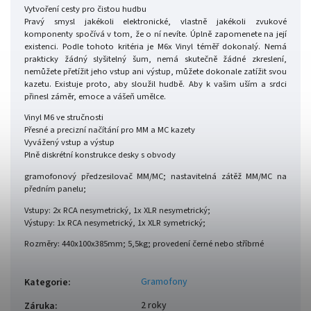
Vytvoření cesty pro čistou hudbu
Pravý smysl jakékoli elektronické, vlastně jakékoli zvukové
komponenty spočívá v tom, že o ní nevíte. Úplně zapomenete na její
existenci. Podle tohoto kritéria je M6x Vinyl téměř dokonalý. Nemá
prakticky žádný slyšitelný šum, nemá skutečně žádné zkreslení,
nemůžete přetížit jeho vstup ani výstup, můžete dokonale zatížit svou
kazetu. Existuje proto, aby sloužil hudbě. Aby k vašim uším a srdci
přinesl záměr, emoce a vášeň umělce.
Vinyl M6 ve stručnosti
Přesné a precizní načítání pro MM a MC kazety
Vyvážený vstup a výstup
Plně diskrétní konstrukce desky s obvody
gramofonový předzesilovač MM/MC; nastavitelná zátěž MM/MC na
předním panelu;
Vstupy: 2x RCA nesymetrický, 1x XLR nesymetrický;
Výstupy: 1x RCA nesymetrický, 1x XLR symetrický;
Rozměry: 440x100x385mm; 5,5kg; provedení černé nebo stříbrné
Gramofony
Kategorie
:
2 roky
Záruka
: