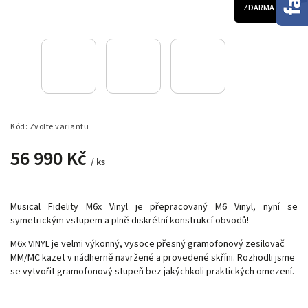
ZDARMA
Kód:
Zvolte variantu
56 990 Kč
/ ks
Musical Fidelity M6x Vinyl je přepracovaný M6 Vinyl, nyní se
symetrickým vstupem a plně diskrétní konstrukcí obvodů!
M6x VINYL je velmi výkonný, vysoce přesný gramofonový zesilovač
MM/MC kazet v nádherně navržené a provedené skříni. Rozhodli jsme
se vytvořit gramofonový stupeň bez jakýchkoli praktických omezení.