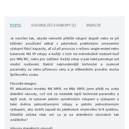
POPIS
SOUVISEJÍCÍ SOUBORY (1)
DISKUZE
Je navržen tak, abyste nemohli přetížit vstupní stupeň nebo se při
běžném používání setkat s jakýmikoli praktickými omezeními
výstupní řídicí kapacity, ať už při provozu v režimu single-ended nebo
balanced. Má tři vstupy a každý z nich lze individuálně nastavit buď
pro MM/ MC, nebo pro zatížení. Každý vstup si pak také pamatuje své
vlastní nastavení. Nabízí nejmodernější technické a zvukové
parametry za velmi příznivou cenu a je ztělesněním pravého ducha
špičkového zvuku.
Filozofie designu
Při aktualizaci modelu M6 ViNYL na M6x ViNYL jsme přešli na zcela
diskrétní obvody, což má za následek lepší technické parametry a
lepší zvuk. Je vybaven jedním symetrickým vstupem a výstupem a
také dvěma jednostrannými vstupy a jedním jednostranným
výstupem, aby dobře zapadl do jakéhokoli vinylového hi-fi systému.
Důležitá otázka však zní: co je na diskrétních obvodech tak
zvláštního?
Výhoda diskrétních obvodů