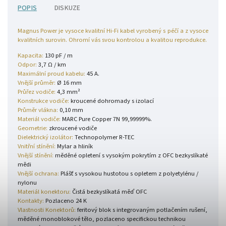
POPIS
DISKUZE
Magnus Power je vysoce kvalitní Hi-Fi kabel vyrobený s péčí a z vysoce
kvalitních surovin.
Ohromí vás svou kontrolou a kvalitou reprodukce.
Kapacita:
130 pF / m
Odpor:
3,7 Ω / km
Maximální proud kabelu:
45 A.
Vnější průměr:
Ø 16 mm
Průřez vodiče:
4,3 mm²
Konstrukce vodiče:
kroucené dohromady s izolací
Průměr vlákna:
0,10 mm
Materiál vodiče:
MARC Pure Copper 7N 99,99999%.
Geometrie:
zkroucené vodiče
Dielektrický izolátor:
Technopolymer R-TEC
Vnitřní stínění:
Mylar a hliník
Vnější stínění:
měděné opletení s vysokým pokrytím z OFC
bezkyslíkaté
mědi
Vnější ochrana:
Plášť s vysokou hustotou s opletem z polyetylénu /
nylon
u
Materiál konektoru:
Čistá bezkyslíkatá měď OFC
Kontakty:
Pozlaceno 24 K
Vlastnosti Konektorů:
feritový blok s integrovaným potlačením rušení,
měděné monoblokové tělo, pozlaceno specifickou technikou