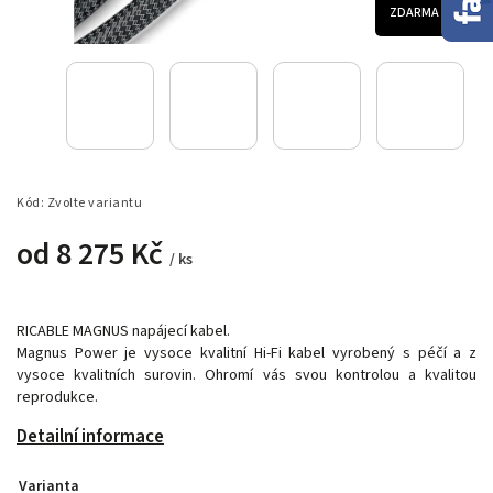
ZDARMA
Kód:
Zvolte variantu
od
8 275 Kč
/ ks
RICABLE MAGNUS napájecí kabel.
Magnus Power je vysoce kvalitní Hi-Fi kabel vyrobený s péčí a z
vysoce kvalitních surovin.
Ohromí vás svou kontrolou a kvalitou
reprodukce.
Detailní informace
Varianta