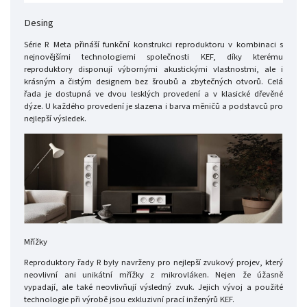
Desing
Série R Meta přináší funkční konstrukci reproduktoru v kombinaci s
nejnovějšími technologiemi společnosti KEF, díky kterému
reproduktory disponují výbornými akustickými vlastnostmi, ale i
krásným a čistým designem bez šroubů a zbytečných otvorů. Celá
řada je dostupná ve dvou lesklých provedení a v klasické dřevěné
dýze. U každého provedení je slazena i barva měničů a podstavců pro
nejlepší výsledek.
Mřížky
Reproduktory řady R byly navrženy pro nejlepší zvukový projev, který
neovlivní ani unikátní mřížky z mikrovláken. Nejen že úžasně
vypadají, ale také neovlivňují výsledný zvuk. Jejich vývoj a použité
technologie při výrobě jsou exkluzivní prací inženýrů KEF.