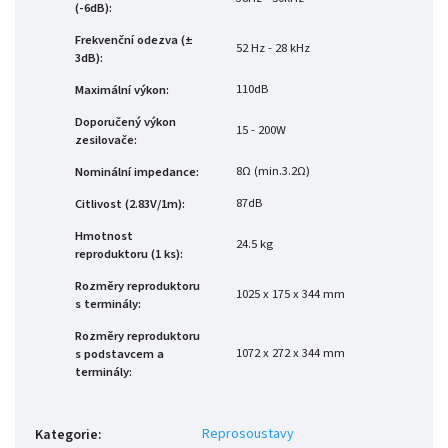
(-6dB)
:
Frekvenční odezva (±
52 Hz - 28 kHz
3dB)
:
110dB
Maximální výkon
:
Doporučený výkon
15 - 200W
zesilovače
:
8Ω (min.3.2Ω)
Nominální impedance
:
87dB
Citlivost (2.83V/1m)
:
Hmotnost
24.5 kg
reproduktoru (1 ks)
:
Rozměry reproduktoru
1025 x 175 x 344 mm
s terminály
:
Rozměry reproduktoru
1072 x 272 x 344 mm
s podstavcem a
terminály
:
Reprosoustavy
Kategorie
: