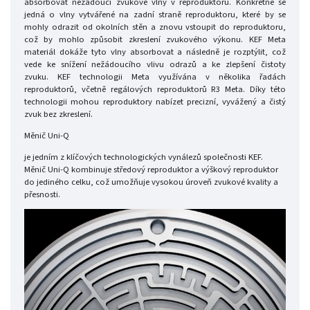
absorbovat nežádoucí zvukové vlny v reproduktoru. Konkrétně se
jedná o vlny vytvářené na zadní straně reproduktoru, které by se
mohly odrazit od okolních stěn a znovu vstoupit do reproduktoru,
což by mohlo způsobit zkreslení zvukového výkonu. KEF Meta
materiál dokáže tyto vlny absorbovat a následně je rozptýlit, což
vede ke snížení nežádoucího vlivu odrazů a ke zlepšení čistoty
zvuku. KEF technologii Meta využívána v několika řadách
reproduktorů, včetně regálových reproduktorů R3 Meta. Díky této
technologii mohou reproduktory nabízet precizní, vyvážený a čistý
zvuk bez zkreslení.
Měnič Uni-Q
je jedním z klíčových technologických vynálezů společnosti KEF.
Měnič Uni-Q kombinuje středový reproduktor a výškový reproduktor
do jediného celku, což umožňuje vysokou úroveň zvukové kvality a
přesnosti.