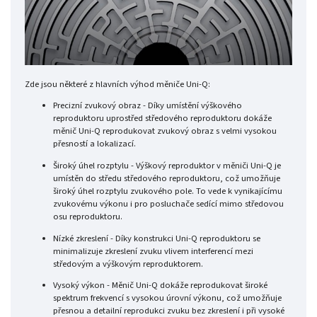
Zde jsou některé z hlavních výhod měniče Uni-Q:
Precizní zvukový obraz - Díky umístění výškového
reproduktoru uprostřed středového reproduktoru dokáže
měnič Uni-Q reprodukovat zvukový obraz s velmi vysokou
přesností a lokalizací.
Široký úhel rozptylu - Výškový reproduktor v měniči Uni-Q je
umístěn do středu středového reproduktoru, což umožňuje
široký úhel rozptylu zvukového pole. To vede k vynikajícímu
zvukovému výkonu i pro posluchače sedící mimo středovou
osu reproduktoru.
Nízké zkreslení - Díky konstrukci Uni-Q reproduktoru se
minimalizuje zkreslení zvuku vlivem interferencí mezi
středovým a výškovým reproduktorem.
Vysoký výkon - Měnič Uni-Q dokáže reprodukovat široké
spektrum frekvencí s vysokou úrovní výkonu, což umožňuje
přesnou a detailní reprodukci zvuku bez zkreslení i při vysoké