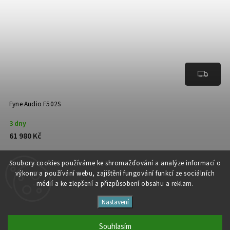
Fyne Audio F502S
3 dny
61 980 Kč
Detail
Soubory cooki
es používáme ke shromažďování a analýze informací o
výkonu a používání webu, zajištění fungování funkcí ze sociálních
médií a ke zlepšení a přizpůsobení obsahu a reklam.
Nastavení
Copyright 2026
Studio Špalíček
. Všechna práva vyhrazena.
Upravit nastavení cookies
Souhlasím