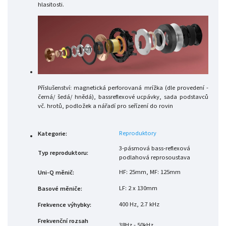
hlasitosti.
Příslušenství: magnetická perforovaná mrížka (dle provedení -
černá/ šedá/ hnědá), bassreflexové ucpávky, sada podstavců
vč. hrotů, podložek a nářadí pro seřízení do rovin
Reproduktory
Kategorie
:
3-pásmová bass-reflexová
Typ reproduktoru
:
podlahová reprosoustava
HF: 25mm, MF: 125mm
Uni-Q měnič
:
LF: 2 x 130mm
Basové měniče
:
400 Hz, 2.7 kHz
Frekvence výhybky
:
Frekvenční rozsah
38Hz - 50kHz