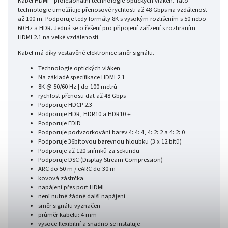
Kabel HDMI - profesionální technologie optických vláken. Tato
technologie umožňuje přenosové rychlosti až 48 Gbps na vzdálenost
až 100 m. Podporuje tedy formáty 8K s vysokým rozlišením s 50 nebo
60 Hz a HDR. Jedná se o řešení pro připojení zařízení s rozhraním
HDMI 2.1 na velké vzdálenosti.
Kabel má díky vestavěné elektronice směr signálu.
Technologie optických vláken
Na základě specifikace HDMI 2.1
8K @ 50/60 Hz | do 100 metrů
rychlost přenosu dat až 48 Gbps
Podporuje HDCP 2.3
Podporuje HDR, HDR10 a HDR10 +
Podporuje EDID
Podporuje podvzorkování barev 4: 4: 4, 4: 2: 2 a 4: 2: 0
Podporuje 36bitovou barevnou hloubku (3 x 12 bitů)
Podporuje až 120 snímků za sekundu
Podporuje DSC (Display Stream Compression)
ARC do 50 m / eARC do 30 m
kovová zástrčka
napájení přes port HDMI
není nutné žádné další napájení
směr signálu vyznačen
průměr kabelu: 4 mm
vysoce flexibilní a snadno se instaluje