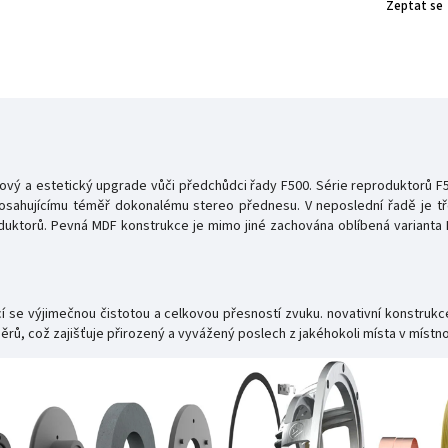
Zeptat se
ý a estetický upgrade vůči předchůdci řady F500. Série reproduktorů F5
dosahujícímu téměř dokonalému stereo přednesu. V neposlední řadě je tř
oduktorů. Pevná MDF konstrukce je mimo jiné zachována oblíbená varianta 
jící se výjimečnou čistotou a celkovou přesností zvuku. novativní konst
rů, což zajišťuje přirozený a vyvážený poslech z jakéhokoli místa v místno