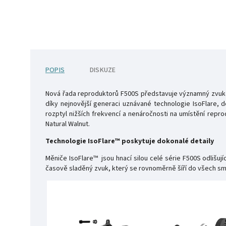
POPIS
DISKUZE
Nová řada reproduktorů F500S představuje významný zvukov
díky nejnovější generaci uznávané technologie IsoFlare, 
rozptyl nižších frekvencí a nenáročnosti na umístění repr
Natural Walnut.
Technologie IsoFlare™ poskytuje dokonalé detaily
Měniče IsoFlare™ jsou hnací silou celé série F500S odlišu
časově sladěný zvuk, který se rovnoměrně šíří do všech smě