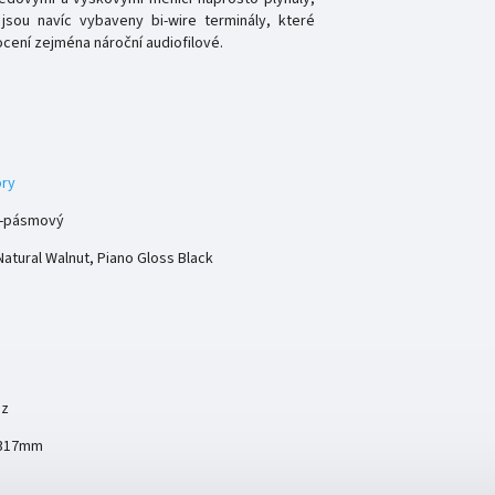
 jsou navíc vybaveny bi-wire terminály, které
ocení zejména nároční audiofilové.
ry
2-pásmový
Natural Walnut, Piano Gloss Black
Hz
x 317mm