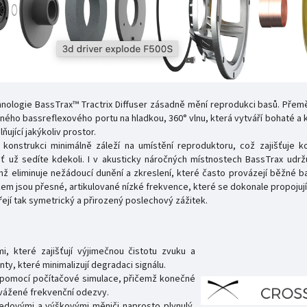
nologie BassTrax™ Tractrix Diffuser zásadně mění reprodukci basů. Přemě
ého bassreflexového portu na hladkou, 360° vlnu, která vytváří bohaté a 
ňující jakýkoliv prostor.
 konstrukci minimálně záleží na umístění reproduktoru, což zajišťuje ko
 ať už sedíte kdekoli. I v akusticky náročných místnostech BassTrax udrž
mž eliminuje nežádoucí dunění a zkreslení, které často provázejí běžné b
em jsou přesné, artikulované nízké frekvence, které se dokonale propojuj
ejí tak symetrický a přirozený poslechový zážitek.
, které zajišťují výjimečnou čistotu zvuku a
y, které minimalizují degradaci signálu.
y pomocí počítačové simulace, přičemž konečné
vážené frekvenční odezvy.
ředovými a výškovými měniči naprosto plynulý,