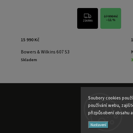
17 990 Kč
–11 %
ZDARMA
15 990 Kč
1
Bowers & Wilkins 607 S3
Skladem
3
Soubory cooki
es použí
používání webu, zajiště
přizpůsobení obsahu a
Nastavení