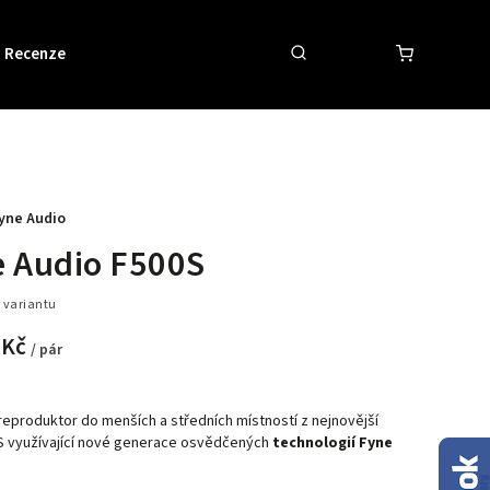
Recenze
Obchodní podmínky
Kontakty
yne Audio
e Audio F500S
 variantu
 Kč
/ pár
eproduktor do menších a středních místností z nejnovější
S využívající nové generace osvědčených
technologií Fyne