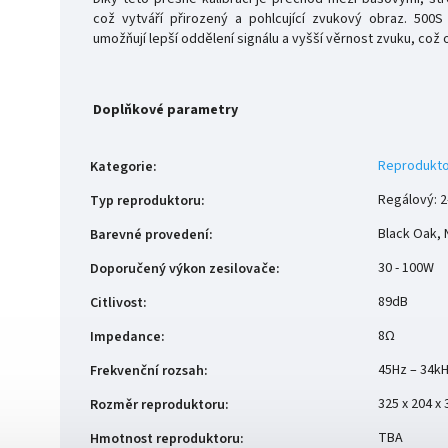
což vytváří přirozený a pohlcující zvukový obraz. 500S
umožňují lepší oddělení signálu a vyšší věrnost zvuku, což 
Doplňkové parametry
Reprodukto
Kategorie
:
Regálový: 
Typ reproduktoru
:
Black Oak, 
Barevné provedení
:
30 - 100W
Doporučený výkon zesilovače
:
89dB
Citlivost
:
8Ω
Impedance
:
45Hz – 34k
Frekvenční rozsah
:
325 x 204 
Rozměr reproduktoru
:
TBA
Hmotnost reproduktoru
: