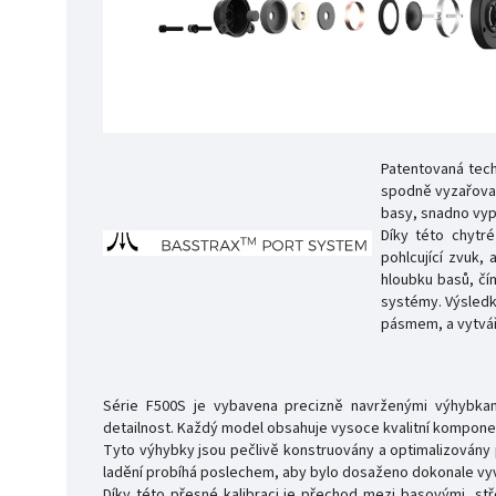
Patentovaná tech
spodně vyzařovan
basy, snadno vypl
Díky této chytré
pohlcující zvuk,
hloubku basů, čí
systémy. Výsledk
pásmem, a vytvář
Série F500S je vybavena precizně navrženými výhybkami
detailnost. Každý model obsahuje vysoce kvalitní komponent
Tyto výhybky jsou pečlivě konstruovány a optimalizován
ladění probíhá poslechem, aby bylo dosaženo dokonale vy
Díky této přesné kalibraci je přechod mezi basovými, st