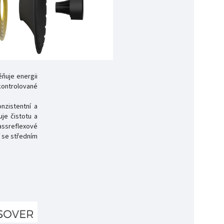
ňuje energii
kontrolované
nzistentní a
uje čistotu a
assreflexové
í se středním