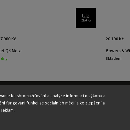
ZDARMA
7 980 Kč
20 190 Kč
Kef Q3 Meta
Bowers & Wi
 dny
Skladem
váme ke shromažďování a analýze informací o výkonu a
ní fungování funkcí ze sociálních médií a ke zlepšení a
Copyright 2026
Studio Špalíček
. Všechna práva vyhrazena.
 reklam.
Upravit nastavení cookies
Vytvořil
Shoptet
| Design
Shoptak.cz