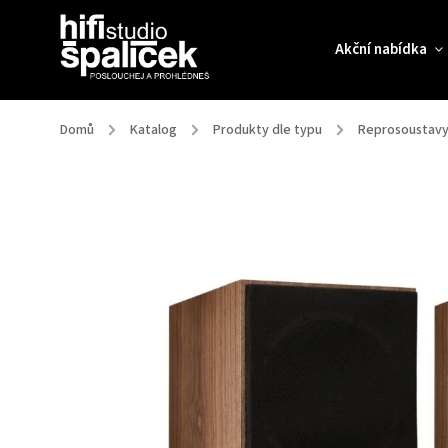
Akční nabídka
Domů
/
Katalog
/
Produkty dle typu
/
Reprosoustav