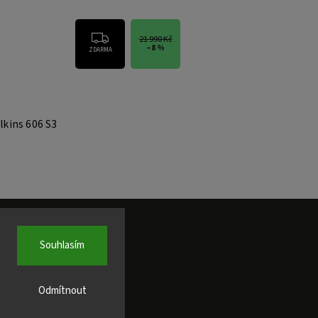
21 990 Kč
–8 %
ZDARMA
lkins 606 S3
Souhlasím
Odmítnout