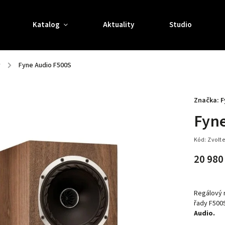
Katalog
Aktuality
Studio
y
/
Fyne Audio F500S
Značka:
F
Fyn
Kód:
Zvolte
20 980
Regálový r
řady F500
Audio.