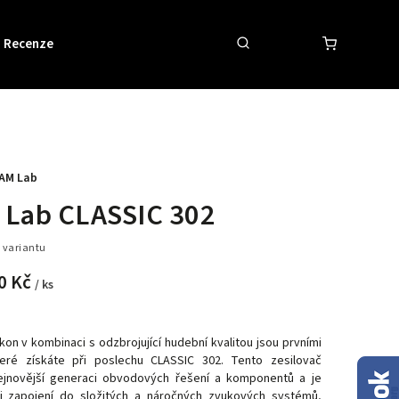
Recenze
Obchodní podmínky
Kontakty
AM Lab
 Lab CLASSIC 302
 variantu
0 Kč
/ ks
on v kombinaci s odzbrojující hudební kvalitou jsou prvními
eré získáte při poslechu CLASSIC 302. Tento zesilovač
ejnovější generaci obvodových řešení a komponentů a je
ři zapojení do složitých a náročných zvukových systémů,