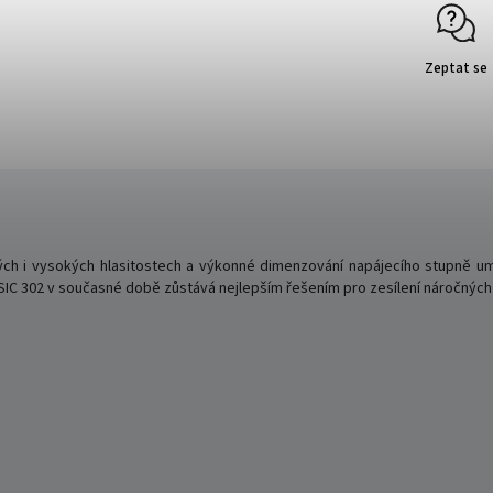
Zeptat se
kých i vysokých hlasitostech a výkonné dimenzování napájecího stupně u
SIC 302 v současné době zůstává nejlepším řešením pro zesílení náročnýc