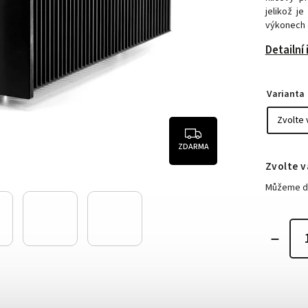
jelikož j
výkonech 
Detailní
Varianta
ZDARMA
Zvolte v
Můžeme do