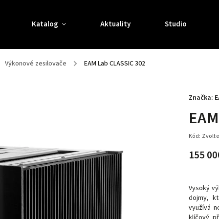
Katalog
Aktuality
Studio
Výkonové zesilovače
/
EAM Lab CLASSIC 302
Značka:
E
EAM
Kód:
Zvolte
155 00
Vysoký výk
dojmy, kt
využívá n
klíčový p