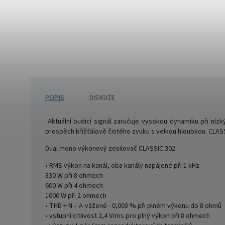
POPIS
DISKUZE
Aktuální budicí signál zaručuje vysokou dynamiku při níz
prospěch křišťálově čistého zvuku s velkou hloubkou. CLAS
Dual mono výkonový zesilovač CLASSIC 302
• RMS výkon na kanál, oba kanály napájené při 1 kHz
330 W při 8 ohmech
600 W při 4 ohmech
1000 W při 2 ohmech
• THD + N – A-vážené - 0,003 % při plném výkonu do 8 ohmů
• vstupní citlivost 2,4 Vrms pro plný výkon při 8 ohmech