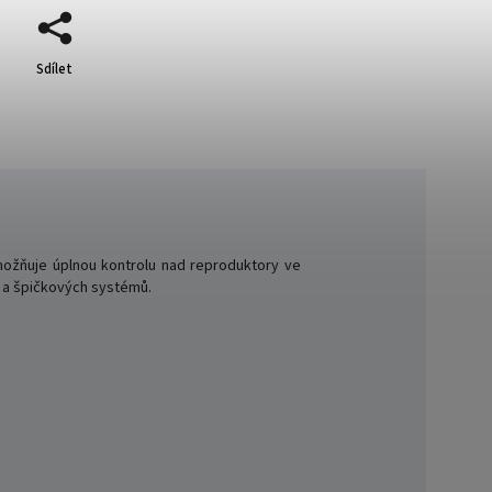
Sdílet
možňuje úplnou kontrolu nad reproduktory ve
h a špičkových systémů.