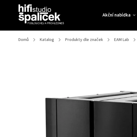
Akční nabídka
Domů
/
Katalog
/
Produkty dle značek
/
EAM Lab
/