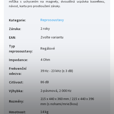
mřížka s uchycením na magnety, dvoudílná ucpávka basreflexu,
návod, karta pro prodloužení záruky.
Reprosoustavy
Kategorie
:
2 roky
Záruka
:
Zvolte variantu
EAN
:
Typ
Regálové
reprosoustavy
:
4 Ohm
Impedance
:
Frekvenční
39 Hz - 23 kHz (± 3 dB)
odezva
:
86 dB
Citlivost
:
2-pásmová, 2 000 Hz
Výhybka
:
215 x 440 x 360 mm / 215 x 440 x 396
Rozměry
:
mm (s nohami/mriežkou)
14 kg
Hmotnost
: