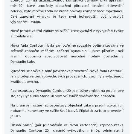
Contour 20i má aktualizovanou konstrukci výhybky. Díky úpravám
měničů, které umožnily dosažení přirozeně lineární frekvenční
odezvy, bylo možné zcela odstranit obvody kompenzace impedance.
Celé zapojení výhybky je tedy nyní jednodušší, což prospívá
výslednému zvuku.
Nové je také vnitřní zatlumení skříní, které vychází z vývoje řad Evoke
a Confidence.
Nová řada Contour i byla samozřejmě rozsáhle optimalizována ve
světově známém měřicím zařízení Dynaudio Jupiter předtím, než
firemní odborníci absolvovovali nesčetné hodiny poslechů v
Dynaudio Labs.
Vylepšení se dočkala také povrchová provedení. Nová řada Contour i
je v prodeji ve třech povrchových provedeních, všechny s vylepšenou
kvalitou povrchu.
Reprosoustavy Dynaudio Contour 20i je možné umístit na podlahové
stojany Dynaudio Stand 20 pomocí zvlášť dodávaného adaptéru.
Na přání je možné reprosoustavy objednat také s přední ozvučnicí,
nohami a konektory ve světle šedé barvě. Příplatek za toto provedení
je 10%.
Obsah balení (pár je dodáván ve dvou kartonech): reprosoustava
Dynaudio Contour 20i, chránič výškového měniče, odnímatelná