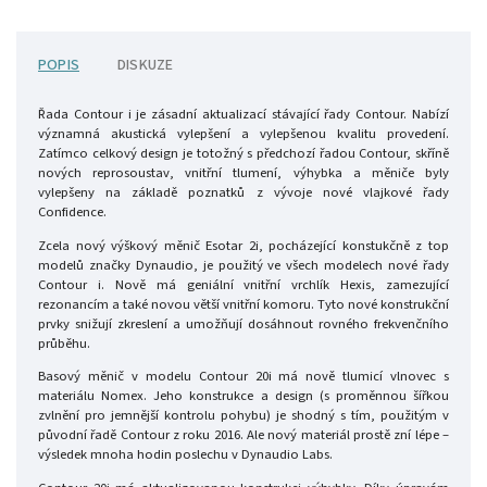
POPIS
DISKUZE
Řada Contour i je zásadní aktualizací stávající řady Contour. Nabízí
významná akustická vylepšení a vylepšenou kvalitu provedení.
Zatímco celkový design je totožný s předchozí řadou Contour, skříně
nových reprosoustav, vnitřní tlumení, výhybka a měniče byly
vylepšeny na základě poznatků z vývoje nové vlajkové řady
Confidence.
Zcela nový výškový měnič Esotar 2i, pocházející konstukčně z top
modelů značky Dynaudio, je použitý ve všech modelech nové řady
Contour i. Nově má geniální vnitřní vrchlík Hexis, zamezující
rezonancím a také novou větší vnitřní komoru. Tyto nové konstrukční
prvky snižují zkreslení a umožňují dosáhnout rovného frekvenčního
průběhu.
Basový měnič v modelu Contour 20i má nově tlumicí vlnovec s
materiálu Nomex. Jeho konstrukce a design (s proměnnou šířkou
zvlnění pro jemnější kontrolu pohybu) je shodný s tím, použitým v
původní řadě Contour z roku 2016. Ale nový materiál prostě zní lépe –
výsledek mnoha hodin poslechu v Dynaudio Labs.