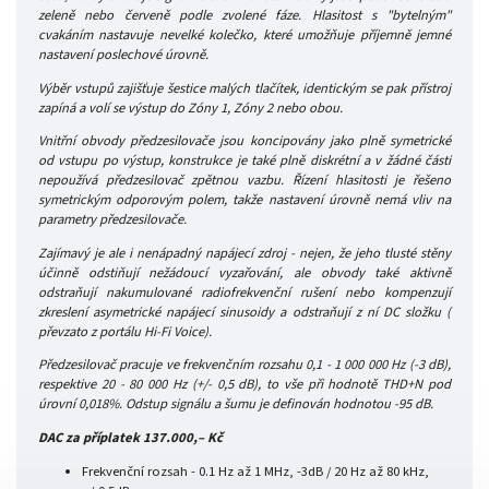
zeleně nebo červeně podle zvolené fáze. Hlasitost s "bytelným"
cvakáním nastavuje nevelké kolečko, které umožňuje příjemně jemné
nastavení poslechové úrovně.
Výběr vstupů zajišťuje šestice malých tlačítek, identickým se pak přístroj
zapíná a volí se výstup do Zóny 1, Zóny 2 nebo obou.
Vnitřní obvody předzesilovače jsou koncipovány jako plně symetrické
od vstupu po výstup, konstrukce je také plně diskrétní a v žádné části
nepoužívá předzesilovač zpětnou vazbu. Řízení hlasitosti je řešeno
symetrickým odporovým polem, takže nastavení úrovně nemá vliv na
parametry předzesilovače.
Zajímavý je ale i nenápadný napájecí zdroj - nejen, že jeho tlusté stěny
účinně odstiňují nežádoucí vyzařování, ale obvody také aktivně
odstraňují nakumulované radiofrekvenční rušení nebo kompenzují
zkreslení asymetrické napájecí sinusoidy a odstraňují z ní DC složku (
převzato z portálu Hi-Fi Voice).
Předzesilovač pracuje ve frekvenčním rozsahu 0,1 - 1 000 000 Hz (-3 dB),
respektive 20 - 80 000 Hz (+/- 0,5 dB), to vše při hodnotě THD+N pod
úrovní 0,018%. Odstup signálu a šumu je definován hodnotou -95 dB.
DAC za příplatek 137.000,– Kč
Frekvenční rozsah - 0.1 Hz až 1 MHz, -3dB / 20 Hz až 80 kHz,