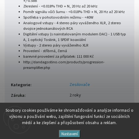
+/-0.5dB
Zkreslení - <0.018% THD + N, 20 Hz až 20 kHz
Poměr signálu vůči šumu - <0.018% THD + N, 20 Hz až 20 kHz
Spotřeba v pohotovostním režimu - <40W
Analogové vstupy - 4 stereo páry vyváženého XLR, 2 stereo
dvojice jednokanálových RCA
Digitální vstupy (s nainstalovaným modulem DAC) - 1 USB typ
A, 1 optický Toslink, 1 SPDIF koaxiální
Výstupy - 2 stereo páry vyváženého XLR
Provedení - stříbrná, černá
barevné provedení za příplatek: 111 000 Kč
http://dandagostino.com/products/progression-
preamplifier.php
Zesilovače
Kategorie
:
2 roky
Záruka
:
Soubory cooki
es používáme ke shromažďování a analýze informací o
výkonu a používání webu, zajištění fungování funkcí ze sociálních
médií a ke zlepšení a přizpůsobení obsahu a reklam.
Nastavení