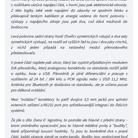
s nožičkami ukrývá napájecí část, v horní jsou pak elektronické obvody.
Z této logiky také vede napájení do zásuvky ve spodním bloku a
překvapivě tenkým kablíkem je energie vedena do horní poloviny -
výstupy z napájecího zdroje jsou pak dva, což dává možnosti do
budoucna.
Levá polovina zadní strany hostí čtveřici symetrických vstupů a dva sety
symetrických výstupů, na rozdíl od vyšších řad tu jsou i dva páry cinchů,
z nichž jeden připadá na vestavěný modul přenoskového
předzesilovače.
V pravé části najdete pak otvor, který lze vyplnit příplatkovým modulem
D/A převodníku, který analogovou konektivitu ve standardu rozšíří ještě
o optiku, koax a USB. Převodník je plně diferenciální a pracuje s
rozlišením až 24 bit / 384 kHz u PCM signálu nebo s DSD 11,2 MHz.
Anténka pro Bluetooth je dodávána ve standardu, ale je určena pouze
pro dálkové ovládání.
Mezi "ovládací" konektory tu patří dvojice 3,5 mm jacků pro spínání
externích zařízení a RS232 port pro sofistikovanější integraci do řídících
systémů.
Že jde o dílo Dana D´Agostina, to poznáte ale hlavně z přední strany -
krom zmíněného opracování jsou to hlavně měděné prvky a "budíky",
které připomínají luxusní hodinky. Ty jsou tu konkrétně dva v pravé
části, každý ukazuje signál ve svém kanálu. Budíky jsou podsvícené buď