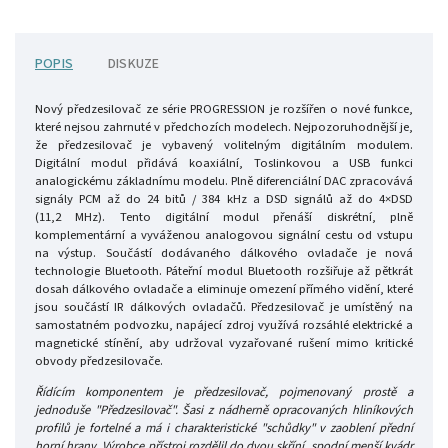
POPIS
DISKUZE
Nový předzesilovač ze série PROGRESSION je rozšířen o nové funkce,
které nejsou zahrnuté v předchozích modelech. Nejpozoruhodnější je,
že předzesilovač je vybavený volitelným digitálním modulem.
Digitální modul přidává koaxiální, Toslinkovou a USB funkci
analogickému základnímu modelu. Plně diferenciální DAC zpracovává
signály PCM až do 24 bitů / 384 kHz a DSD signálů až do 4×DSD
(11,2 MHz). Tento digitální modul přenáší diskrétní, plně
komplementární a vyváženou analogovou signální cestu od vstupu
na výstup. Součástí dodávaného dálkového ovladače je nová
technologie Bluetooth. Páteřní modul Bluetooth rozšiřuje až pětkrát
dosah dálkového ovladače a eliminuje omezení přímého vidění, které
jsou součástí IR dálkových ovladačů. Předzesilovač je umístěný na
samostatném podvozku, napájecí zdroj využívá rozsáhlé elektrické a
magnetické stínění, aby udržoval vyzařované rušení mimo kritické
obvody předzesilovače.
Řídícím komponentem je předzesilovač, pojmenovaný prostě a
jednoduše "Předzesilovač". Šasi z nádherně opracovaných hliníkových
profilů je fortelné a má i charakteristické "schůdky" v zaoblení přední
horní hrany. Výrobce přístroj rozdělil do dvou skříní, spodní menší kvádr